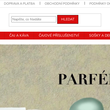
DOPRAVA A PLATBA
OBCHODNÍ PODMÍNKY
PODMÍNKY O
HLEDAT
ČAJ A KÁVA
ČAJOVÉ PŘÍSLUŠENSTVÍ
SOŠKY A D