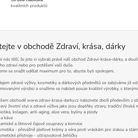
kvalitních produktů
tejte v obchodě Zdraví, krása, dárky
i nás těší, že jste si vybrali právě náš obchod Zdraví-krása-dárky, a dou
ho zdraví nebo pro potěšení vaší duše.
me se snažit udělat maximum pro to, abyste byli spokojeni.
ejem zdravé výživy, kosmetiky a dárkových předmětů se zabýváme již o
movanými výrobci a snažíme se nabízet pouze kvalitní výrobky, s který
šem obchodě www.zdravi-krasa-darky.cz naleznete zboží především z obl
ravý životní styl a zdravá výživa jako jsou doplňky stravy, tradiční čínská
iotika, kolagen, anti-aging, aloe vera, byliny a plody
j a káva
ramické a litinové čajové soupravy a konvice
smetika - převážně pleťové krémy a séra proti vráskám pro zralou a stárn
smetické přístroje - ultrazvukové žehličky