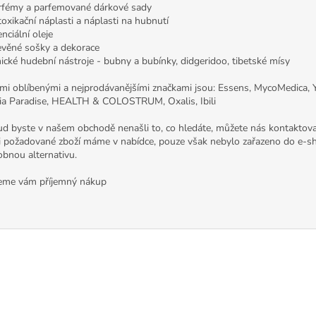
rfémy a parfemované dárkové sady
toxikační náplasti a náplasti na hubnutí
enciální oleje
evěné sošky a dekorace
nické hudební nástroje - bubny a bubínky, didgeridoo, tibetské mísy
mi oblíbenými a nejprodávanějšími značkami jsou: Essens, MycoMedica, 
ia Paradise, HEALTH & COLOSTRUM, Oxalis, Ibili
d byste v našem obchodě nenašli to, co hledáte, můžete nás kontaktova
 požadované zboží máme v nabídce, pouze však nebylo zařazeno do e-s
bnou alternativu.
eme vám příjemný nákup