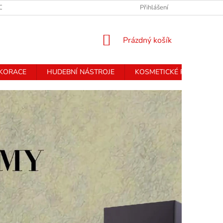
CHRANY OSOBNÍCH ÚDAJŮ
Přihlášení
NÁKUPNÍ
Prázdný košík
KOŠÍK
EKORACE
HUDEBNÍ NÁSTROJE
KOSMETICKÉ PŘÍSTROJE