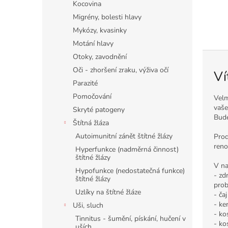
a
Kocovina
,
Migrény, bolesti hlavy
d
Mykózy, kvasinky
á
Motání hlavy
r
Otoky, zavodnění
Oči - zhoršení zraku, výživa očí
k
Ví
Parazité
y
Pomočování
Velm
vaše
Skryté patogeny
Bude
Štítná žláza
Autoimunitní zánět štítné žlázy
Prod
reno
Hyperfunkce (nadměrná činnost)
štítné žlázy
V na
Hypofunkce (nedostatečná funkce)
- zd
štítné žlázy
prob
Uzlíky na štítné žláze
- ča
- ke
Uši, sluch
- ko
Tinnitus - šumění, pískání, hučení v
- ko
uších