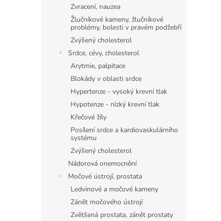
Zvracení, nauzea
Žlučníkové kameny, žlučníkové
problémy, bolesti v pravém podžebří
Zvýšený cholesterol
Srdce, cévy, cholesterol
Arytmie, palpitace
Blokády v oblasti srdce
Hypertenze - vysoký krevní tlak
Hypotenze - nízký krevní tlak
Křečové žíly
Posílení srdce a kardiovaskulárního
systému
Zvýšený cholesterol
Nádorová onemocnění
Močové ústrojí, prostata
Ledvinové a močové kameny
Zánět močového ústrojí
Zvětšená prostata, zánět prostaty