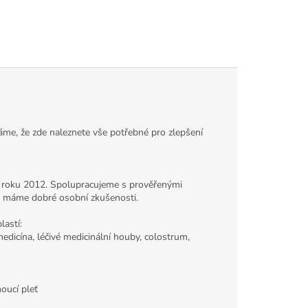
fáme, že zde naleznete vše potřebné pro zlepšení
d roku 2012. Spolupracujeme s prověřenými
mi máme dobré osobní zkušenosti.
astí:
 medicína, léčivé medicinální houby, colostrum,
oucí pleť