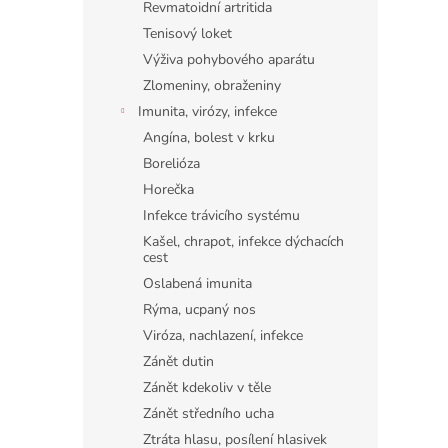
Revmatoidní artritida
Tenisový loket
Výživa pohybového aparátu
Zlomeniny, obraženiny
Imunita, virózy, infekce
Angína, bolest v krku
Borelióza
Horečka
Infekce trávicího systému
Kašel, chrapot, infekce dýchacích
cest
Oslabená imunita
Rýma, ucpaný nos
Viróza, nachlazení, infekce
Zánět dutin
Zánět kdekoliv v těle
Zánět středního ucha
Ztráta hlasu, posílení hlasivek