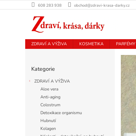
Přejít
608 283 938
obchod@zdravi-krasa-darky.cz
na
obsah
ZDRAVÍ A VÝŽIVA
KOSMETIKA
PARFÉMY
V
P
o
í
Přeskočit
s
t
Kategorie
kategorie
t
e
r
ZDRAVÍ A VÝŽIVA
a
j
Aloe vera
n
t
Anti-aging
n
e
í
Colostrum
v
p
Detoxikace organismu
a
o
Hubnutí
n
b
Kolagen
e