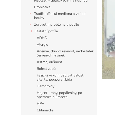
c
Náplasti - detoxikační, na hubnutí
l
h
Probiotika
Tradiční čínská medicína a vitální
o
houby
d
Zdravotní problémy a potíže
ě
Ostatní potíže
Z
ADHD
d
Alergie
r
Anémie, chudokrevnost, nedostatek
červených krvinek
a
Astma, dušnost
v
Bolest zubů
í
Fyzická výkonnost, vytrvalost,
,
vitalita, podpora libida
k
Hemoroidy
Hojení - rány, popáleniny, po
r
operacích a úrazech
á
HPV
s
Chlamydie