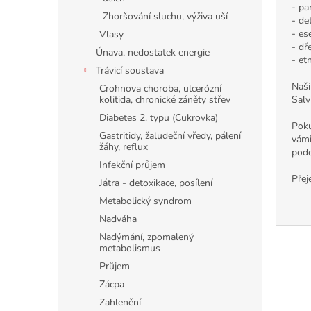
- pa
Zhoršování sluchu, výživa uší
- de
- es
Vlasy
- dř
Únava, nedostatek energie
- et
Trávicí soustava
Naši
Crohnova choroba, ulcerózní
Salv
kolitida, chronické záněty střev
Diabetes 2. typu (Cukrovka)
Poku
Gastritidy, žaludeční vředy, pálení
vámi
žáhy, reflux
podo
Infekční průjem
Přej
Játra - detoxikace, posílení
Metabolický syndrom
Nadváha
Nadýmání, zpomalený
metabolismus
Průjem
Zácpa
Zahlenění