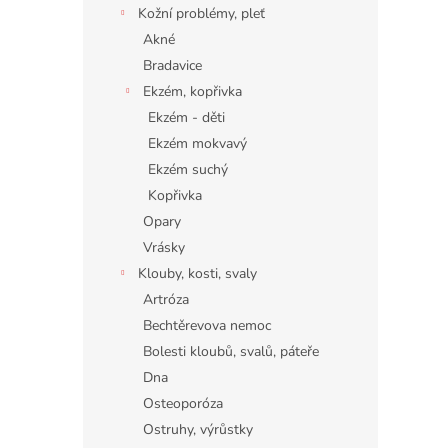
Kožní problémy, pleť
Akné
Bradavice
Ekzém, kopřivka
Ekzém - děti
Ekzém mokvavý
Ekzém suchý
Kopřivka
Opary
Vrásky
Klouby, kosti, svaly
Artróza
Bechtěrevova nemoc
Bolesti kloubů, svalů, páteře
Dna
Osteoporóza
Ostruhy, výrůstky