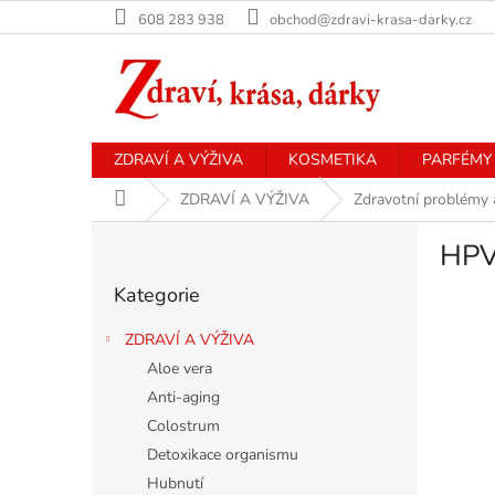
Přejít
608 283 938
obchod@zdravi-krasa-darky.cz
na
obsah
ZDRAVÍ A VÝŽIVA
KOSMETIKA
PARFÉMY
Domů
ZDRAVÍ A VÝŽIVA
Zdravotní problémy 
P
HP
o
Přeskočit
s
Kategorie
kategorie
t
r
ZDRAVÍ A VÝŽIVA
a
Aloe vera
n
Anti-aging
n
í
Colostrum
p
Detoxikace organismu
a
Hubnutí