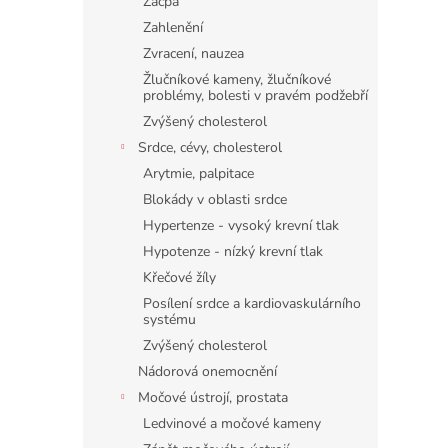
Zácpa
Zahlenění
Zvracení, nauzea
Žlučníkové kameny, žlučníkové
problémy, bolesti v pravém podžebří
Zvýšený cholesterol
Srdce, cévy, cholesterol
Arytmie, palpitace
Blokády v oblasti srdce
Hypertenze - vysoký krevní tlak
Hypotenze - nízký krevní tlak
Křečové žíly
Posílení srdce a kardiovaskulárního
systému
Zvýšený cholesterol
Nádorová onemocnění
Močové ústrojí, prostata
Ledvinové a močové kameny