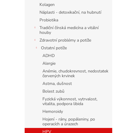
n
Kolagen
e
Náplasti - detoxikační, na hubnutí
l
Probiotika
Tradiční čínská medicína a vitální
houby
Zdravotní problémy a potíže
Ostatní potíže
ADHD
Alergie
Anémie, chudokrevnost, nedostatek
červených krvinek
Astma, dušnost
Bolest zubů
Fyzická výkonnost, vytrvalost,
vitalita, podpora libida
Hemoroidy
Hojení - rány, popáleniny, po
operacích a úrazech
HPV