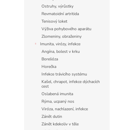
Ostruhy, výrůstky
Revmatoidní artritida
Tenisový loket
Výživa pohybového aparátu
Zlomeniny, obraženiny
Imunita, virózy, infekce
Angína, bolest v krku
Borelióza
Horečka
Infekce trávicího systému
Kašel, chrapot, infekce dýchacích
cest
Oslabená imunita
Rýma, ucpaný nos
Viróza, nachlazení, infekce
Zánět dutin
Zánět kdekoliv v těle