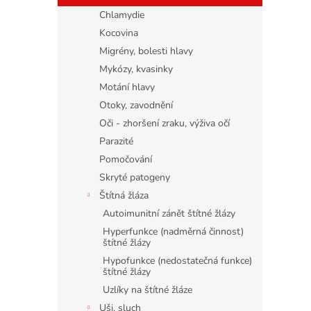
Chlamydie
Kocovina
Migrény, bolesti hlavy
Mykózy, kvasinky
Motání hlavy
Otoky, zavodnění
Oči - zhoršení zraku, výživa očí
Parazité
Pomočování
Skryté patogeny
Štítná žláza
Autoimunitní zánět štítné žlázy
Hyperfunkce (nadměrná činnost)
štítné žlázy
Hypofunkce (nedostatečná funkce)
štítné žlázy
Uzlíky na štítné žláze
Uši, sluch