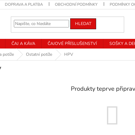
DOPRAVA A PLATBA
OBCHODNÍ PODMÍNKY
PODMÍNKY O
HLEDAT
ČAJ A KÁVA
ČAJOVÉ PŘÍSLUŠENSTVÍ
SOŠKY A D
a potíže
Ostatní potíže
HPV
V
Produkty teprve připra