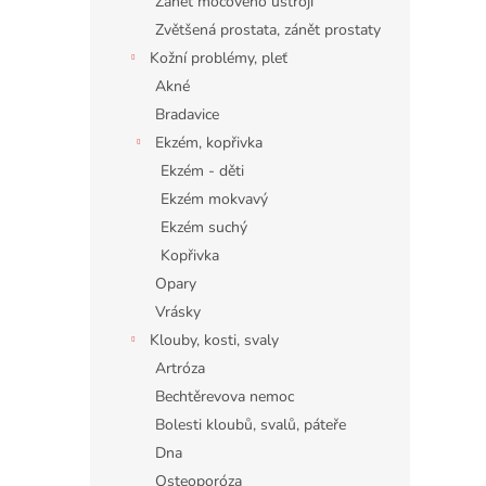
Zánět močového ústrojí
Zvětšená prostata, zánět prostaty
Kožní problémy, pleť
Akné
Bradavice
Ekzém, kopřivka
Ekzém - děti
Ekzém mokvavý
Ekzém suchý
Kopřivka
Opary
Vrásky
Klouby, kosti, svaly
Artróza
Bechtěrevova nemoc
Bolesti kloubů, svalů, páteře
Dna
Osteoporóza