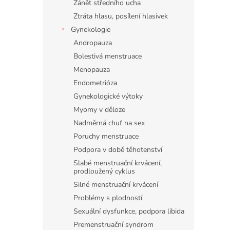
Zánět středního ucha
Ztráta hlasu, posílení hlasivek
Gynekologie
Andropauza
Bolestivá menstruace
Menopauza
Endometrióza
Gynekologické výtoky
Myomy v děloze
Nadměrná chuť na sex
Poruchy menstruace
Podpora v době těhotenství
Slabé menstruační krvácení,
prodloužený cyklus
Silné menstruační krvácení
Problémy s plodností
Sexuální dysfunkce, podpora libida
Premenstruační syndrom