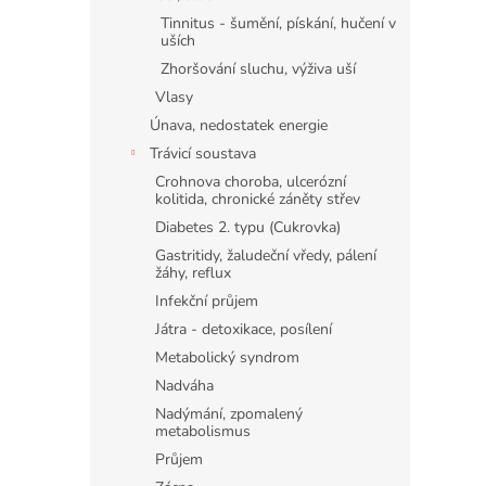
Tinnitus - šumění, pískání, hučení v
uších
Zhoršování sluchu, výživa uší
Vlasy
Únava, nedostatek energie
Trávicí soustava
Crohnova choroba, ulcerózní
kolitida, chronické záněty střev
Diabetes 2. typu (Cukrovka)
Gastritidy, žaludeční vředy, pálení
žáhy, reflux
Infekční průjem
Játra - detoxikace, posílení
Metabolický syndrom
Nadváha
Nadýmání, zpomalený
metabolismus
Průjem