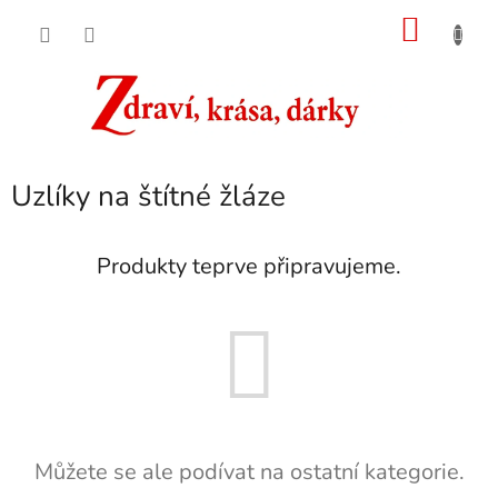
Přejít
NÁKU
na
obsah
KOŠÍK
Uzlíky na štítné žláze
Produkty teprve připravujeme.
Můžete se ale podívat na ostatní kategorie.