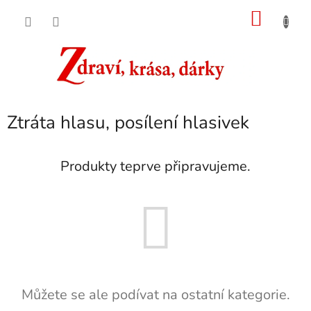
Přejít
NÁKU
na
obsah
KOŠÍK
Ztráta hlasu, posílení hlasivek
Produkty teprve připravujeme.
Můžete se ale podívat na ostatní kategorie.