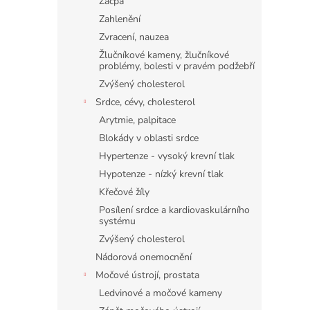
Zácpa
Zahlenění
Zvracení, nauzea
Žlučníkové kameny, žlučníkové
problémy, bolesti v pravém podžebří
Zvýšený cholesterol
Srdce, cévy, cholesterol
Arytmie, palpitace
Blokády v oblasti srdce
Hypertenze - vysoký krevní tlak
Hypotenze - nízký krevní tlak
Křečové žíly
Posílení srdce a kardiovaskulárního
systému
Zvýšený cholesterol
Nádorová onemocnění
Močové ústrojí, prostata
Ledvinové a močové kameny