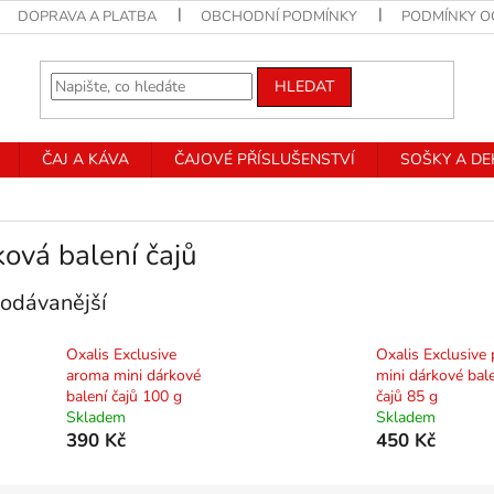
DOPRAVA A PLATBA
OBCHODNÍ PODMÍNKY
PODMÍNKY O
HLEDAT
ČAJ A KÁVA
ČAJOVÉ PŘÍSLUŠENSTVÍ
SOŠKY A D
ová balení čajů
odávanější
Oxalis Exclusive
Oxalis Exclusive 
aroma mini dárkové
mini dárkové bal
balení čajů 100 g
čajů 85 g
Skladem
Skladem
390 Kč
450 Kč