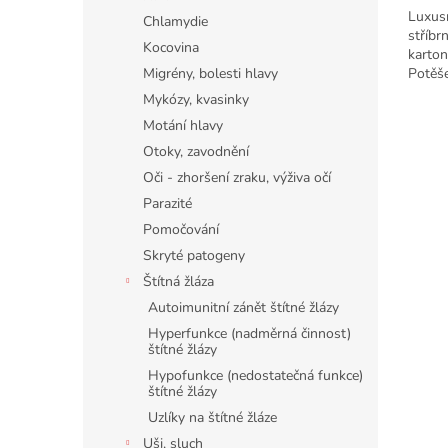
Luxusn
Chlamydie
stříbr
Kocovina
karton
Potěše
Migrény, bolesti hlavy
1000+
Mykózy, kvasinky
Motání hlavy
Otoky, zavodnění
Oči - zhoršení zraku, výživa očí
Parazité
Pomočování
Skryté patogeny
Štítná žláza
Autoimunitní zánět štítné žlázy
Hyperfunkce (nadměrná činnost)
štítné žlázy
Hypofunkce (nedostatečná funkce)
štítné žlázy
Uzlíky na štítné žláze
Uši, sluch