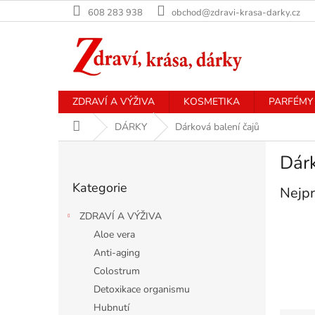
Přejít
608 283 938
obchod@zdravi-krasa-darky.cz
na
obsah
ZDRAVÍ A VÝŽIVA
KOSMETIKA
PARFÉMY
Domů
DÁRKY
Dárková balení čajů
P
Dárk
o
Přeskočit
s
Kategorie
kategorie
Nejpr
t
r
ZDRAVÍ A VÝŽIVA
a
Aloe vera
n
Anti-aging
n
í
Colostrum
p
Detoxikace organismu
a
Hubnutí