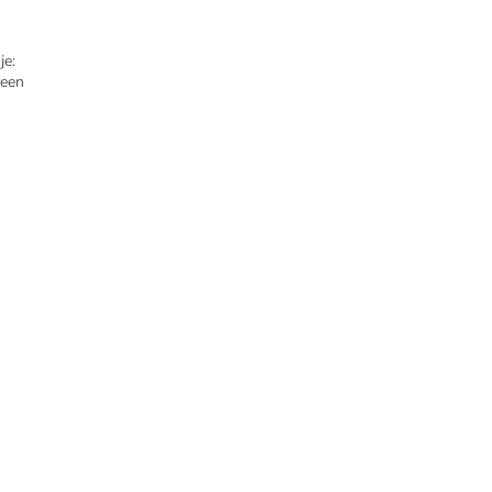
je:
reen
an...