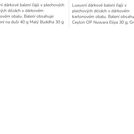
í dárkové balení čajů v plechových
Luxusní dárkové balení čajů v
ných dózách v dárkovém
plechových dózách v dárkovém
ovém obalu. Balení obsahuje:
kartonovém obalu. Balení obsahu
ní na duši 40 g Malý Buddha 30 g
Ceylon OP Nuwara Eliya 30 g, G
1 noc 30 g
Snail "Zelený šnek" 40 g, Pai Mu T
O
v
l
á
d
a
c
í
p
r
v
k
y
v
ý
p
i
s