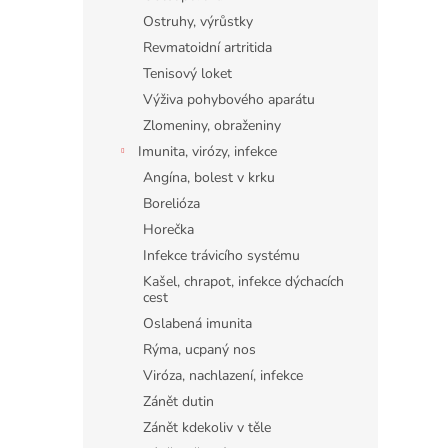
Ostruhy, výrůstky
Revmatoidní artritida
Tenisový loket
Výživa pohybového aparátu
Zlomeniny, obraženiny
Imunita, virózy, infekce
Angína, bolest v krku
Borelióza
Horečka
Infekce trávicího systému
Kašel, chrapot, infekce dýchacích
cest
Oslabená imunita
Rýma, ucpaný nos
Viróza, nachlazení, infekce
Zánět dutin
Zánět kdekoliv v těle