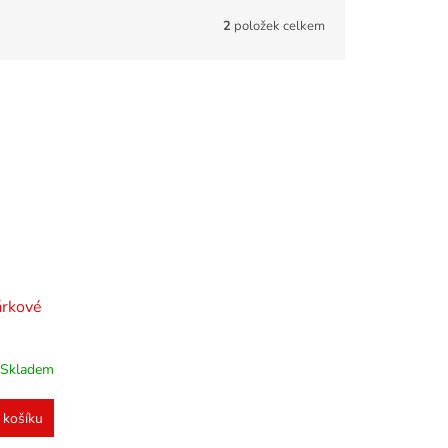
2
položek celkem
árkové
Skladem
 košíku