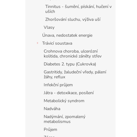
Tinnitus - šumění, pískání, hučení v
uších
Zhoršování sluchu, výživa uší
Vlasy
Únava, nedostatek energie
Trávicí soustava
Crohnova choroba, ulcerózní
kolitida, chronické záněty střev
Diabetes 2. typu (Cukrovka)
Gastritidy, žaludeční vředy, pálení
žáhy, reflux
Infekční průjem
Játra - detoxikace, posílení
Metabolický syndrom
Nadváha
Nadýmání, zpomalený
metabolismus
Průjem