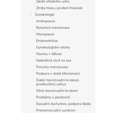
Zánět středního ucha
Ztráta hlasu, posílení hlasivek
Gynekologie
Andropauza
Bolestivá menstruace
Menopauza
Endometrióza
Gynekologické výtoky
Myomy v děloze
Nadměrná chuť na sex
Poruchy menstruace
Podpora v době těhotenství
Slabé menstruační krvácení,
prodloužený cyklus
Silné menstruační krvácení
Problémy s plodností
Sexuální dysfunkce, podpora libida
Premenstruační syndrom