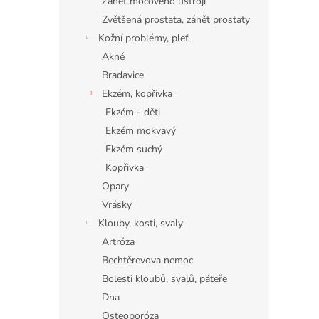
Zánět močového ústrojí
Zvětšená prostata, zánět prostaty
Kožní problémy, pleť
Akné
Bradavice
Ekzém, kopřivka
Ekzém - děti
Ekzém mokvavý
Ekzém suchý
Kopřivka
Opary
Vrásky
Klouby, kosti, svaly
Artróza
Bechtěrevova nemoc
Bolesti kloubů, svalů, páteře
Dna
Osteoporóza