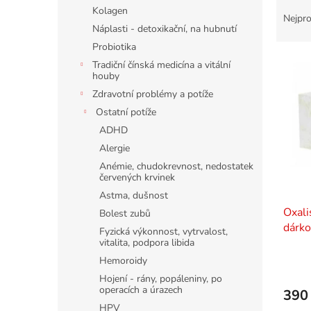
Ř
n
Kolagen
a
e
Nejpro
Náplasti - detoxikační, na hubnutí
z
l
e
Probiotika
V
n
Tradiční čínská medicína a vitální
ý
í
houby
p
p
Zdravotní problémy a potíže
i
r
Ostatní potíže
s
o
ADHD
p
d
Alergie
r
u
o
Anémie, chudokrevnost, nedostatek
k
červených krvinek
d
t
Astma, dušnost
u
ů
Oxali
k
Bolest zubů
dárko
t
Fyzická výkonnost, vytrvalost,
ů
vitalita, podpora libida
Hemoroidy
Hojení - rány, popáleniny, po
operacích a úrazech
390
HPV