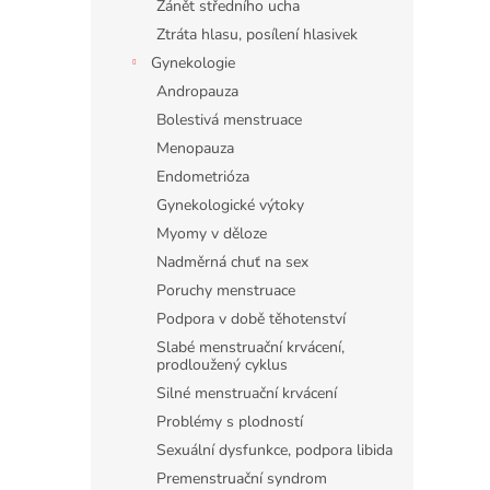
Zánět středního ucha
Ztráta hlasu, posílení hlasivek
Gynekologie
Andropauza
Bolestivá menstruace
Menopauza
Endometrióza
Gynekologické výtoky
Myomy v děloze
Nadměrná chuť na sex
Poruchy menstruace
Podpora v době těhotenství
Slabé menstruační krvácení,
prodloužený cyklus
Silné menstruační krvácení
Problémy s plodností
Sexuální dysfunkce, podpora libida
Premenstruační syndrom