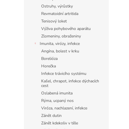
Ostruhy, výrůstky
Revmatoidní artritida
Tenisový loket
Výživa pohybového aparátu
Zlomeniny, obraženiny
Imunita, virózy, infekce
Angína, bolest v krku
Borelióza
Horečka
Infekce trávicího systému
Kašel, chrapot, infekce dýchacích
cest
Oslabená imunita
Rýma, ucpaný nos
Viróza, nachlazení, infekce
Zánět dutin
Zánět kdekoliv v těle