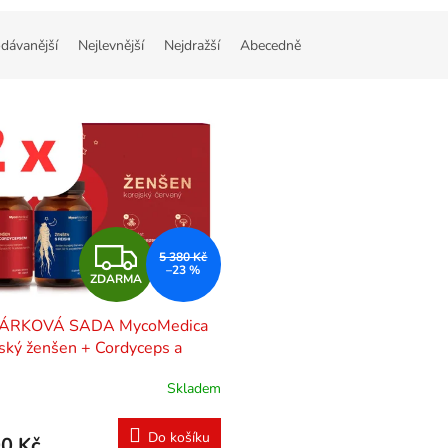
dávanější
Nejlevnější
Nejdražší
Abecedně
Z
5 380 Kč
–23 %
ZDARMA
D
DÁRKOVÁ SADA MycoMedica
A
ský ženšen + Cordyceps a
i 4 x 90 kapslí
R
Skladem
M
Do košíku
0 Kč