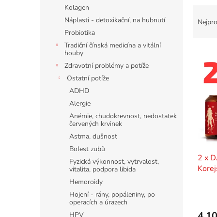
n
Kolagen
Ř
e
a
Náplasti - detoxikační, na hubnutí
l
Nejpro
z
Probiotika
e
Tradiční čínská medicína a vitální
V
n
houby
ý
í
Zdravotní problémy a potíže
p
p
Ostatní potíže
i
r
ADHD
s
o
Alergie
p
d
r
u
Anémie, chudokrevnost, nedostatek
červených krvinek
o
k
d
t
Astma, dušnost
u
ů
Bolest zubů
k
2 x 
Fyzická výkonnost, vytrvalost,
t
Korej
vitalita, podpora libida
ů
Reish
Hemoroidy
Hojení - rány, popáleniny, po
operacích a úrazech
4 10
HPV