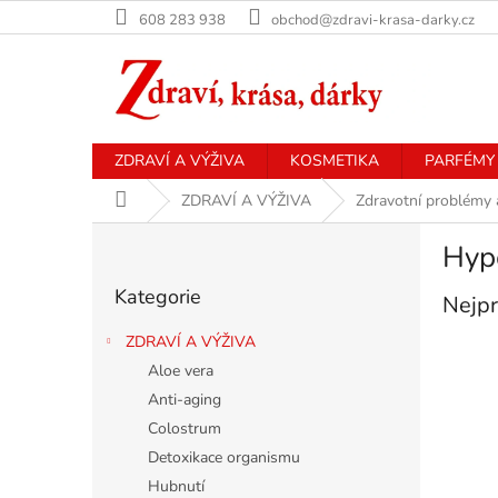
Přejít
608 283 938
obchod@zdravi-krasa-darky.cz
na
obsah
ZDRAVÍ A VÝŽIVA
KOSMETIKA
PARFÉMY
Domů
ZDRAVÍ A VÝŽIVA
Zdravotní problémy 
P
Hypo
o
Přeskočit
s
Kategorie
kategorie
Nejpr
t
r
ZDRAVÍ A VÝŽIVA
a
Aloe vera
n
Anti-aging
n
í
Colostrum
p
Detoxikace organismu
a
Hubnutí