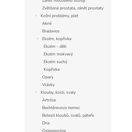
Zánět močového ústrojí
Zvětšená prostata, zánět prostaty
Kožní problémy, pleť
Akné
Bradavice
Ekzém, kopřivka
Ekzém - děti
Ekzém mokvavý
Ekzém suchý
Kopřivka
Opary
Vrásky
Klouby, kosti, svaly
Artróza
Bechtěrevova nemoc
Bolesti kloubů, svalů, páteře
Dna
Osteoporóza