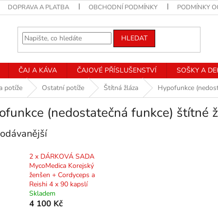
DOPRAVA A PLATBA
OBCHODNÍ PODMÍNKY
PODMÍNKY O
HLEDAT
ČAJ A KÁVA
ČAJOVÉ PŘÍSLUŠENSTVÍ
SOŠKY A D
a potíže
Ostatní potíže
Štítná žláza
Hypofunkce (nedosta
funkce (nedostatečná funkce) štítné ž
odávanější
2 x DÁRKOVÁ SADA
MycoMedica Korejský
ženšen + Cordyceps a
Reishi 4 x 90 kapslí
Skladem
4 100 Kč