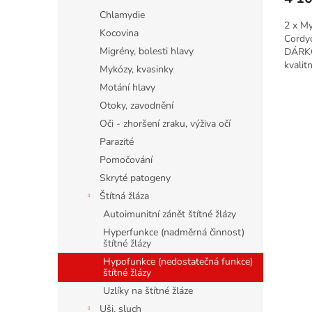
Chlamydie
2 x M
Kocovina
Cordyc
Migrény, bolesti hlavy
DÁRKO
kvalit
Mykózy, kvasinky
a dvou 
Motání hlavy
Otoky, zavodnění
Oči - zhoršení zraku, výživa očí
Parazité
Pomočování
Skryté patogeny
Štítná žláza
Autoimunitní zánět štítné žlázy
Hyperfunkce (nadměrná činnost)
štítné žlázy
Hypofunkce (nedostatečná funkce)
štítné žlázy
Uzlíky na štítné žláze
Uši, sluch