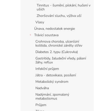
Tinnitus - šumění, pískání, hučení v
uších
Zhoršování sluchu, výživa uší
Vlasy
Únava, nedostatek energie
Trávicí soustava
Crohnova choroba, ulcerózní
kolitida, chronické záněty střev
Diabetes 2. typu (Cukrovka)
Gastritidy, žaludeční vředy, pálení
žáhy, reflux
Infekční průjem
Játra - detoxikace, posílení
Metabolický syndrom
Nadváha
Nadýmání, zpomalený
metabolismus
Průjem