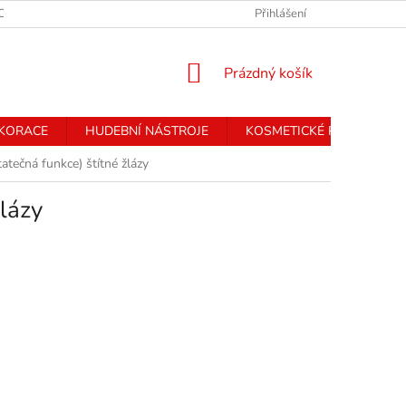
CHRANY OSOBNÍCH ÚDAJŮ
Přihlášení
NÁKUPNÍ
Prázdný košík
KOŠÍK
EKORACE
HUDEBNÍ NÁSTROJE
KOSMETICKÉ PŘÍSTROJE
tečná funkce) štítné žlázy
lázy