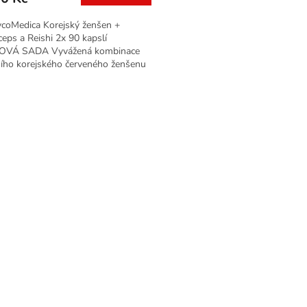
A
ycoMedica Korejský ženšen +
eps a Reishi 2x 90 kapslí
VÁ SADA Vyvážená kombinace
ního korejského červeného ženšenu
vitálních hub reishi a...
O
v
l
á
d
a
c
í
p
r
v
k
y
v
ý
p
i