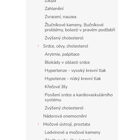
Zácpa
Zahlenění
Zvracení, nauzea
Žlučníkové kameny, žlučníkové
problémy, bolesti v pravém podžebří
Zvýšený cholesterol
Srdce, cévy, cholesterol
Arytmie, palpitace
Blokády v oblasti srdce
Hypertenze - vysoký krevní tlak
Hypotenze - nízký krevní tlak
Křečové žíly
Posílení srdce a kardiovaskulárního
systému
Zvýšený cholesterol
Nádorová onemocnění
Močové ústrojí, prostata
Ledvinové a močové kameny