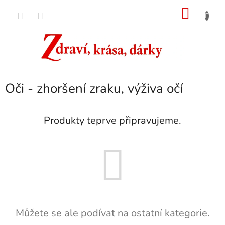
Přejít
NÁKU
na
obsah
KOŠÍK
Oči - zhoršení zraku, výživa očí
Produkty teprve připravujeme.
Můžete se ale podívat na ostatní kategorie.