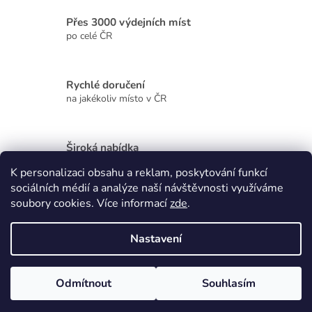
í
Přes 3000 výdejních míst
p
r
po celé ČR
v
k
y
Rychlé doručení
v
na jakékoliv místo v ČR
ý
p
i
s
Široká nabídka
u
kvalitních produktů
K personalizaci obsahu a reklam, poskytování funkcí
sociálních médií a analýze naší návštěvnosti využíváme
Z
soubory cookies. Více informací
zde
.
á
p
Vytvořil Shoptet
Nastavení
a
t
Copyright 2026
Zdraví, krása, dárky
. Všechna práva vyhrazena.
í
Odmítnout
Souhlasím
Upravit nastavení cookies