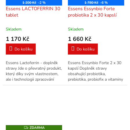
1 200 Kč
–2 %
1 780 Kč
–6 %
Essens LACTOFERRIN 30
Essens Essynbio Forte
tablet
probiotika 2 x 30 kapslí
Skladem
Skladem
1 170 Kč
1 660 Kč
Do košíku
Do košíku
Essens Lactoferrin - doplněk
Essens Essynbio Forte 2 x 30
stravy Jde o převratný produkt,
kapslí Doplněk stravy
který díky svým vlastnostem,
obsahující probiotika,
ale i technologii zpracování
prebiotika, probiofix a vitaminy
vysoce převyšuje obdobné
C a D. Vyvážený komplex 29
produkty s přídavkem...
kmenů probiotických kultur v
počtu až 35...
ZDARMA
Z