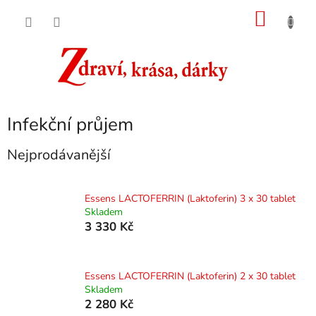
Přejít
NÁKU
na
obsah
KOŠÍK
Infekční průjem
Nejprodávanější
Essens LACTOFERRIN (Laktoferin) 3 x 30 tablet
Skladem
3 330 Kč
Essens LACTOFERRIN (Laktoferin) 2 x 30 tablet
Skladem
2 280 Kč