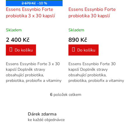
D
2 670 Kč
–10 %
A
Essens Essynbio Forte
Essens Essynbio Forte
R
M
probiotika 3 x 30 kapslí
probiotika 30 kapslí
A
Skladem
Skladem
2 400 Kč
890 Kč
Do košíku
Do košíku
Essens Essynbio Forte 3 x 30
Essens Essynbio Forte 30
kapslí Doplněk stravy
kapslí Doplněk stravy
obsahující probiotika,
obsahující probiotika,
prebiotika, probiofix a vitaminy
prebiotika, probiofix a vitaminy
C a D. Vyvážený komplex 29
C a D. Vyvážený komplex 29
kmenů probiotických kultur v
kmenů probiotických kultur v
6
položek celkem
O
počtu až 35...
počtu až 35...
v
l
á
Dárek zdarma
d
ke každé objednávce
a
c