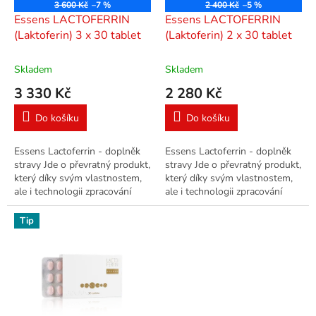
o
D
D
3 600 Kč
–7 %
2 400 Kč
–5 %
A
A
d
Essens LACTOFERRIN
Essens LACTOFERRIN
R
R
u
M
M
(Laktoferin) 3 x 30 tablet
(Laktoferin) 2 x 30 tablet
A
A
k
t
Skladem
Skladem
ů
3 330 Kč
2 280 Kč
Do košíku
Do košíku
Essens Lactoferrin - doplněk
Essens Lactoferrin - doplněk
stravy Jde o převratný produkt,
stravy Jde o převratný produkt,
který díky svým vlastnostem,
který díky svým vlastnostem,
ale i technologii zpracování
ale i technologii zpracování
vysoce převyšuje obdobné
vysoce převyšuje obdobné
produkty s přídavkem...
produkty s přídavkem...
Tip