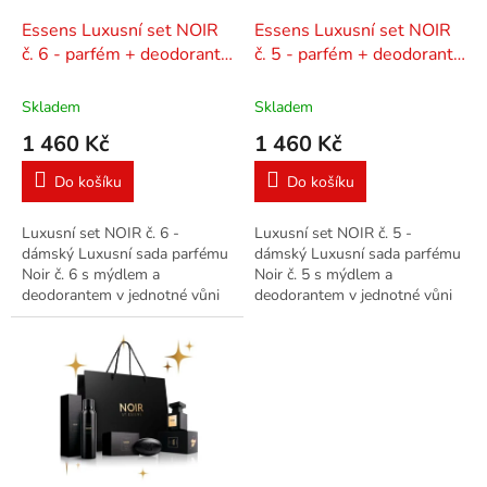
o
d
Essens Luxusní set NOIR
Essens Luxusní set NOIR
u
č. 6 - parfém + deodorant
č. 5 - parfém + deodorant
k
+ mýdlo
+ mýdlo
t
Skladem
Skladem
ů
1 460 Kč
1 460 Kč
Do košíku
Do košíku
Luxusní set NOIR č. 6 -
Luxusní set NOIR č. 5 -
dámský Luxusní sada parfému
dámský Luxusní sada parfému
Noir č. 6 s mýdlem a
Noir č. 5 s mýdlem a
deodorantem v jednotné vůni
deodorantem v jednotné vůni
ve stylové dárkové tašce.
ve stylové dárkové tašce.