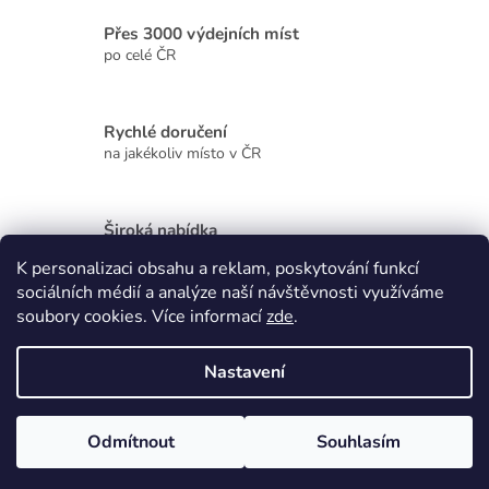
í
Přes 3000 výdejních míst
p
r
po celé ČR
v
k
y
Rychlé doručení
v
na jakékoliv místo v ČR
ý
p
i
s
Široká nabídka
u
kvalitních produktů
K personalizaci obsahu a reklam, poskytování funkcí
sociálních médií a analýze naší návštěvnosti využíváme
Z
soubory cookies. Více informací
zde
.
á
p
Vytvořil Shoptet
Nastavení
a
t
Copyright 2026
Zdraví, krása, dárky
. Všechna práva vyhrazena.
í
Odmítnout
Souhlasím
Upravit nastavení cookies