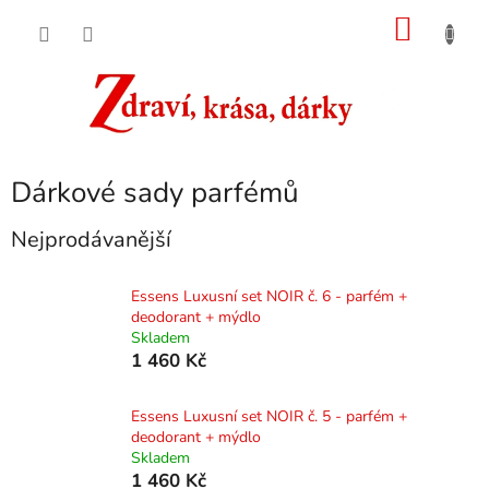
Přejít
NÁKU
na
obsah
KOŠÍK
Dárkové sady parfémů
Nejprodávanější
Essens Luxusní set NOIR č. 6 - parfém +
deodorant + mýdlo
Skladem
1 460 Kč
Essens Luxusní set NOIR č. 5 - parfém +
deodorant + mýdlo
Skladem
1 460 Kč