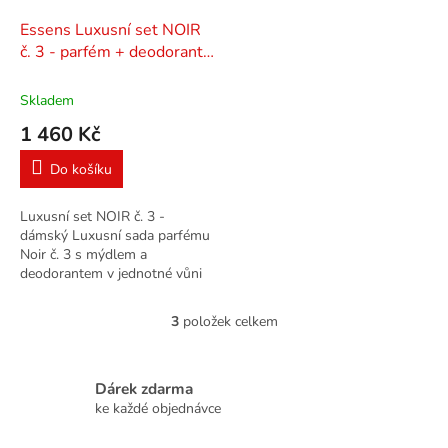
Essens Luxusní set NOIR
č. 3 - parfém + deodorant
+ mýdlo
Skladem
1 460 Kč
Do košíku
Luxusní set NOIR č. 3 -
dámský Luxusní sada parfému
Noir č. 3 s mýdlem a
deodorantem v jednotné vůni
ve stylové dárkové tašce.
3
položek celkem
O
v
l
á
Dárek zdarma
d
ke každé objednávce
a
c