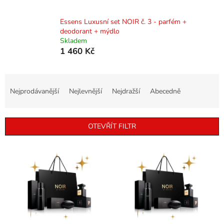
Essens Luxusní set NOIR č. 3 - parfém +
deodorant + mýdlo
Skladem
1 460 Kč
Ř
a
Nejprodávanější
Nejlevnější
Nejdražší
Abecedně
z
e
n
OTEVŘÍT FILTR
í
p
V
r
ý
o
p
d
i
u
s
k
p
t
r
ů