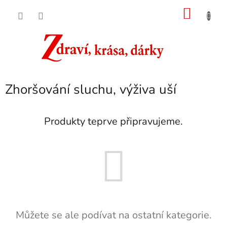
Přejít
NÁKU
na
obsah
KOŠÍK
Zhoršování sluchu, výživa uší
Produkty teprve připravujeme.
Můžete se ale podívat na ostatní kategorie.