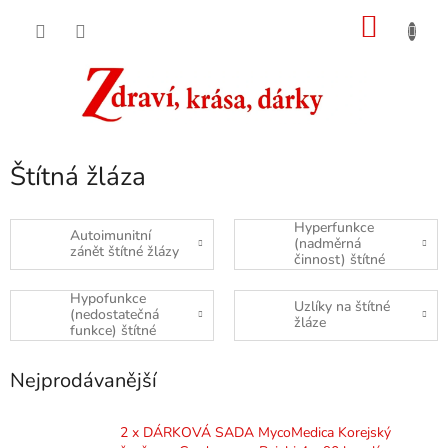
Přejít
NÁKU
na
obsah
KOŠÍK
Štítná žláza
Hyperfunkce
Autoimunitní
(nadměrná
zánět štítné žlázy
činnost) štítné
žlázy
Hypofunkce
Uzlíky na štítné
(nedostatečná
žláze
funkce) štítné
žlázy
Nejprodávanější
2 x DÁRKOVÁ SADA MycoMedica Korejský