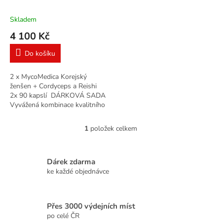
k
ženšen + Cordyceps a
t
Reishi 4 x 90 kapslí
Skladem
ů
4 100 Kč
Do košíku
2 x MycoMedica Korejský
ženšen + Cordyceps a Reishi
2x 90 kapslí DÁRKOVÁ SADA
Vyvážená kombinace kvalitního
korejského červeného ženšenu
a dvou vitálních hub reishi a...
1
položek celkem
O
v
l
á
Dárek zdarma
d
ke každé objednávce
a
c
í
Přes 3000 výdejních míst
p
r
po celé ČR