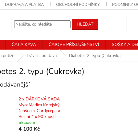
DOPRAVA A PLATBA
OBCHODNÍ PODMÍNKY
PODMÍNKY O
HLEDAT
ČAJ A KÁVA
ČAJOVÉ PŘÍSLUŠENSTVÍ
SOŠKY A D
a potíže
Trávicí soustava
Diabetes 2. typu (Cukrovka)
etes 2. typu (Cukrovka)
odávanější
2 x DÁRKOVÁ SADA
MycoMedica Korejský
ženšen + Cordyceps a
Reishi 4 x 90 kapslí
Skladem
4 100 Kč