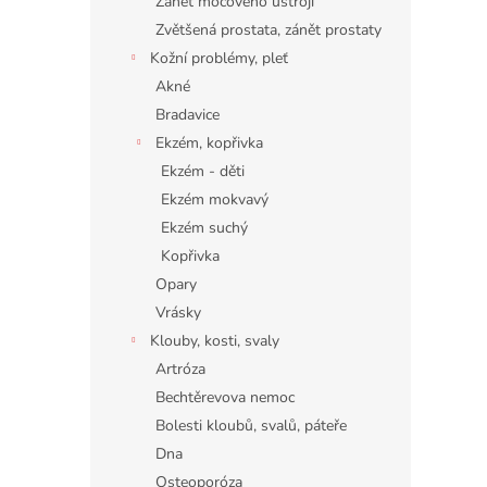
Zánět močového ústrojí
Zvětšená prostata, zánět prostaty
Kožní problémy, pleť
Akné
Bradavice
Ekzém, kopřivka
Ekzém - děti
Ekzém mokvavý
Ekzém suchý
Kopřivka
Opary
Vrásky
Klouby, kosti, svaly
Artróza
Bechtěrevova nemoc
Bolesti kloubů, svalů, páteře
Dna
Osteoporóza