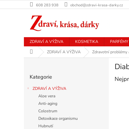
Přejít
608 283 938
obchod@zdravi-krasa-darky.cz
na
obsah
ZDRAVÍ A VÝŽIVA
KOSMETIKA
PARFÉMY
Domů
ZDRAVÍ A VÝŽIVA
Zdravotní problémy 
P
Diab
o
Přeskočit
s
Kategorie
kategorie
Nejpr
t
r
ZDRAVÍ A VÝŽIVA
a
Aloe vera
n
Anti-aging
n
í
Colostrum
p
Detoxikace organismu
a
Hubnutí