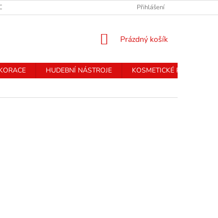
CHRANY OSOBNÍCH ÚDAJŮ
Přihlášení
NÁKUPNÍ
Prázdný košík
KOŠÍK
EKORACE
HUDEBNÍ NÁSTROJE
KOSMETICKÉ PŘÍSTROJE