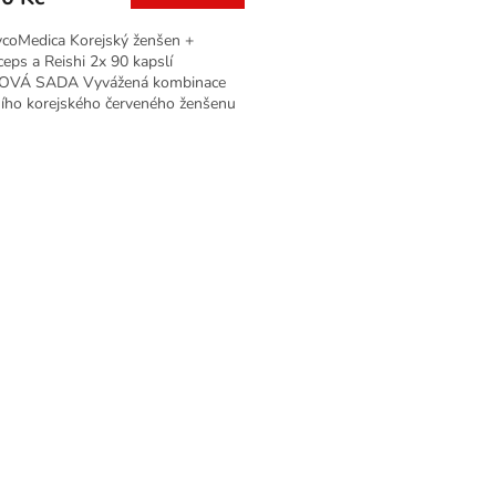
A
ycoMedica Korejský ženšen +
eps a Reishi 2x 90 kapslí
VÁ SADA Vyvážená kombinace
ního korejského červeného ženšenu
vitálních hub reishi a...
O
v
l
á
d
a
c
í
p
r
v
k
y
v
ý
p
i