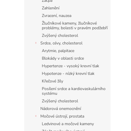
Zácpa
Zahlenění
Zvracení, nauzea
Žlučníkové kameny, žlučníkové
problémy, bolesti v pravém podžebří
Zvýšený cholesterol
Srdce, cévy, cholesterol
Arytmie, palpitace
Blokády v oblasti srdce
Hypertenze - vysoký krevní tlak
Hypotenze - nízký krevní tlak
Křečové žíly
Posílení srdce a kardiovaskulárního
systému
Zvýšený cholesterol
Nádorová onemocnění
Močové ústrojí, prostata
Ledvinové a močové kameny