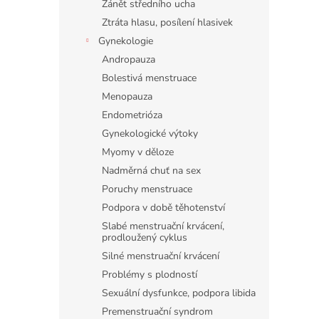
Zánět středního ucha
Ztráta hlasu, posílení hlasivek
Gynekologie
Andropauza
Bolestivá menstruace
Menopauza
Endometrióza
Gynekologické výtoky
Myomy v děloze
Nadměrná chuť na sex
Poruchy menstruace
Podpora v době těhotenství
Slabé menstruační krvácení,
prodloužený cyklus
Silné menstruační krvácení
Problémy s plodností
Sexuální dysfunkce, podpora libida
Premenstruační syndrom