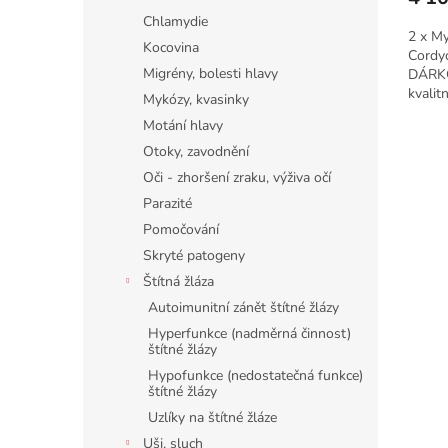
Chlamydie
2 x M
Kocovina
Cordyc
Migrény, bolesti hlavy
DÁRKO
kvalit
Mykózy, kvasinky
a dvou 
Motání hlavy
Otoky, zavodnění
Oči - zhoršení zraku, výživa očí
Parazité
Pomočování
Skryté patogeny
Štítná žláza
Autoimunitní zánět štítné žlázy
Hyperfunkce (nadměrná činnost)
štítné žlázy
Hypofunkce (nedostatečná funkce)
štítné žlázy
Uzlíky na štítné žláze
Uši, sluch