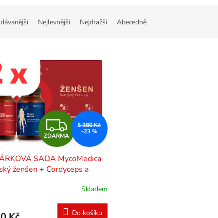
dávanější
Nejlevnější
Nejdražší
Abecedně
Z
5 380 Kč
–23 %
ZDARMA
D
DÁRKOVÁ SADA MycoMedica
A
ský ženšen + Cordyceps a
i 4 x 90 kapslí
R
Skladem
M
Do košíku
0 Kč