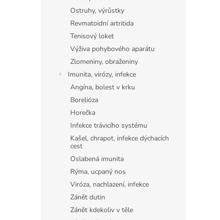
Ostruhy, výrůstky
Revmatoidní artritida
Tenisový loket
Výživa pohybového aparátu
Zlomeniny, obraženiny
Imunita, virózy, infekce
Angína, bolest v krku
Borelióza
Horečka
Infekce trávicího systému
Kašel, chrapot, infekce dýchacích
cest
Oslabená imunita
Rýma, ucpaný nos
Viróza, nachlazení, infekce
Zánět dutin
Zánět kdekoliv v těle