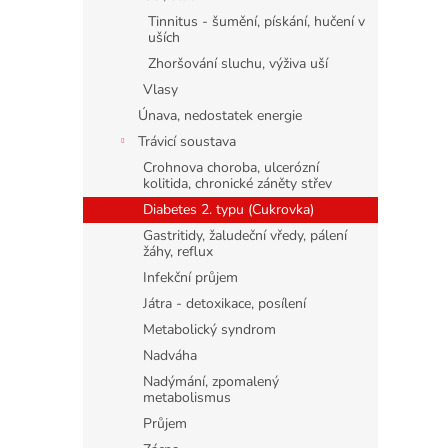
Tinnitus - šumění, pískání, hučení v
uších
Zhoršování sluchu, výživa uší
Vlasy
Únava, nedostatek energie
Trávicí soustava
Crohnova choroba, ulcerózní
kolitida, chronické záněty střev
Diabetes 2. typu (Cukrovka)
Gastritidy, žaludeční vředy, pálení
žáhy, reflux
Infekční průjem
Játra - detoxikace, posílení
Metabolický syndrom
Nadváha
Nadýmání, zpomalený
metabolismus
Průjem