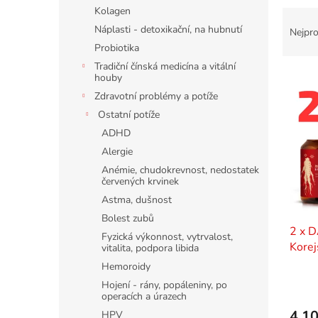
n
Kolagen
Ř
e
a
Náplasti - detoxikační, na hubnutí
l
Nejpro
z
Probiotika
e
Tradiční čínská medicína a vitální
V
n
houby
ý
í
Zdravotní problémy a potíže
p
p
Ostatní potíže
i
r
ADHD
s
o
Alergie
p
d
r
u
Anémie, chudokrevnost, nedostatek
červených krvinek
o
k
d
t
Astma, dušnost
u
ů
Bolest zubů
k
2 x 
Fyzická výkonnost, vytrvalost,
t
Korej
vitalita, podpora libida
ů
Reish
Hemoroidy
Hojení - rány, popáleniny, po
operacích a úrazech
4 10
HPV