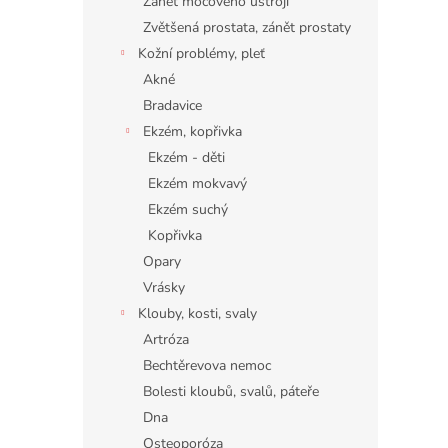
Zánět močového ústrojí
Zvětšená prostata, zánět prostaty
Kožní problémy, pleť
Akné
Bradavice
Ekzém, kopřivka
Ekzém - děti
Ekzém mokvavý
Ekzém suchý
Kopřivka
Opary
Vrásky
Klouby, kosti, svaly
Artróza
Bechtěrevova nemoc
Bolesti kloubů, svalů, páteře
Dna
Osteoporóza