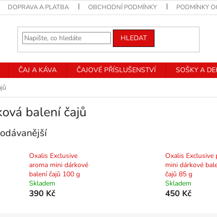
DOPRAVA A PLATBA
OBCHODNÍ PODMÍNKY
PODMÍNKY O
HLEDAT
ČAJ A KÁVA
ČAJOVÉ PŘÍSLUŠENSTVÍ
SOŠKY A D
ajů
ová balení čajů
odávanější
Oxalis Exclusive
Oxalis Exclusive 
aroma mini dárkové
mini dárkové bal
balení čajů 100 g
čajů 85 g
Skladem
Skladem
390 Kč
450 Kč