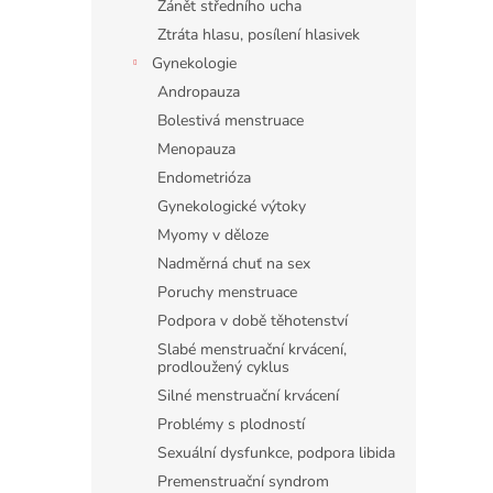
Zánět středního ucha
Ztráta hlasu, posílení hlasivek
Gynekologie
Andropauza
Bolestivá menstruace
Menopauza
Endometrióza
Gynekologické výtoky
Myomy v děloze
Nadměrná chuť na sex
Poruchy menstruace
Podpora v době těhotenství
Slabé menstruační krvácení,
prodloužený cyklus
Silné menstruační krvácení
Problémy s plodností
Sexuální dysfunkce, podpora libida
Premenstruační syndrom