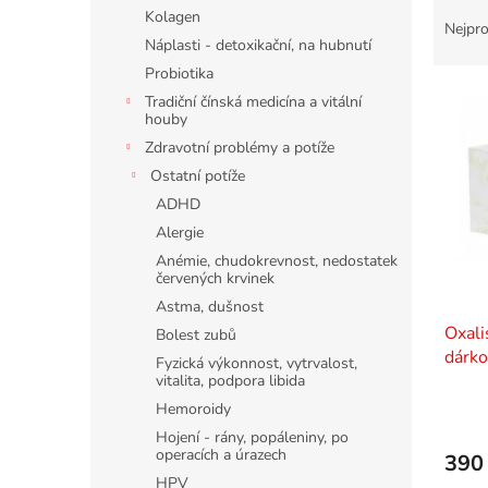
Ř
n
Kolagen
a
e
Nejpro
Náplasti - detoxikační, na hubnutí
z
l
e
Probiotika
V
n
Tradiční čínská medicína a vitální
ý
í
houby
p
p
Zdravotní problémy a potíže
i
r
Ostatní potíže
s
o
ADHD
p
d
Alergie
r
u
o
Anémie, chudokrevnost, nedostatek
k
červených krvinek
d
t
Astma, dušnost
u
ů
Oxali
k
Bolest zubů
dárko
t
Fyzická výkonnost, vytrvalost,
ů
vitalita, podpora libida
Hemoroidy
Hojení - rány, popáleniny, po
operacích a úrazech
390
HPV