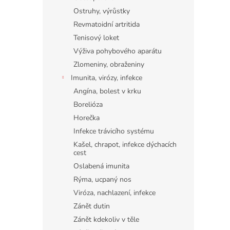
Ostruhy, výrůstky
Revmatoidní artritida
Tenisový loket
Výživa pohybového aparátu
Zlomeniny, obraženiny
Imunita, virózy, infekce
Angína, bolest v krku
Borelióza
Horečka
Infekce trávicího systému
Kašel, chrapot, infekce dýchacích
cest
Oslabená imunita
Rýma, ucpaný nos
Viróza, nachlazení, infekce
Zánět dutin
Zánět kdekoliv v těle