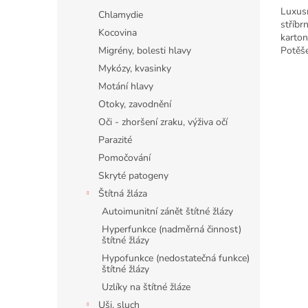
Luxusn
Chlamydie
stříbr
Kocovina
karton
Potěše
Migrény, bolesti hlavy
1000+
Mykózy, kvasinky
Motání hlavy
Otoky, zavodnění
Oči - zhoršení zraku, výživa očí
Parazité
Pomočování
Skryté patogeny
Štítná žláza
Autoimunitní zánět štítné žlázy
Hyperfunkce (nadměrná činnost)
štítné žlázy
Hypofunkce (nedostatečná funkce)
štítné žlázy
Uzlíky na štítné žláze
Uši, sluch