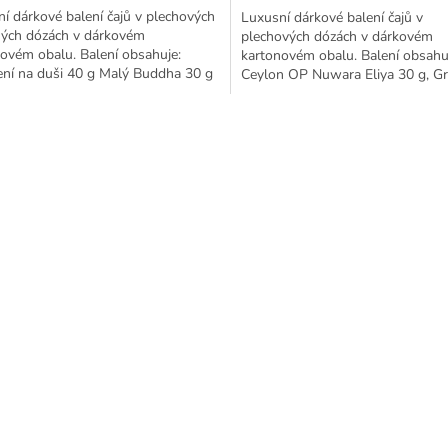
í dárkové balení čajů v plechových
Luxusní dárkové balení čajů v
ných dózách v dárkovém
plechových dózách v dárkovém
ovém obalu. Balení obsahuje:
kartonovém obalu. Balení obsahu
ní na duši 40 g Malý Buddha 30 g
Ceylon OP Nuwara Eliya 30 g, G
1 noc 30 g
Snail "Zelený šnek" 40 g, Pai Mu T
O
v
l
á
d
a
c
í
p
r
v
k
y
v
ý
p
i
s