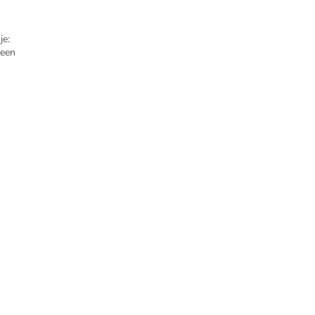
je:
reen
an...