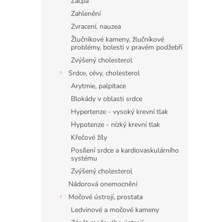
Zácpa
Zahlenění
Zvracení, nauzea
Žlučníkové kameny, žlučníkové
problémy, bolesti v pravém podžebří
Zvýšený cholesterol
Srdce, cévy, cholesterol
Arytmie, palpitace
Blokády v oblasti srdce
Hypertenze - vysoký krevní tlak
Hypotenze - nízký krevní tlak
Křečové žíly
Posílení srdce a kardiovaskulárního
systému
Zvýšený cholesterol
Nádorová onemocnění
Močové ústrojí, prostata
Ledvinové a močové kameny