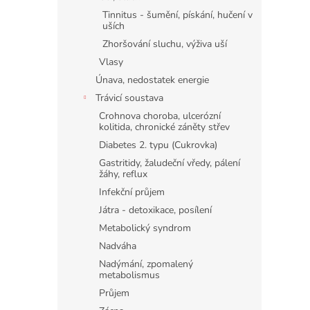
Tinnitus - šumění, pískání, hučení v
uších
Zhoršování sluchu, výživa uší
Vlasy
Únava, nedostatek energie
Trávicí soustava
Crohnova choroba, ulcerózní
kolitida, chronické záněty střev
Diabetes 2. typu (Cukrovka)
Gastritidy, žaludeční vředy, pálení
žáhy, reflux
Infekční průjem
Játra - detoxikace, posílení
Metabolický syndrom
Nadváha
Nadýmání, zpomalený
metabolismus
Průjem