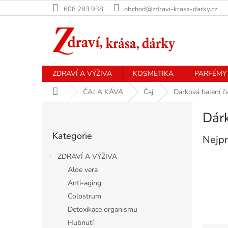
Přejít
608 283 938
obchod@zdravi-krasa-darky.cz
na
obsah
ZDRAVÍ A VÝŽIVA
KOSMETIKA
PARFÉMY
Domů
ČAJ A KÁVA
Čaj
Dárková balení č
P
Dárk
o
Přeskočit
s
Kategorie
kategorie
Nejpr
t
r
ZDRAVÍ A VÝŽIVA
a
Aloe vera
n
Anti-aging
n
í
Colostrum
p
Detoxikace organismu
a
Hubnutí