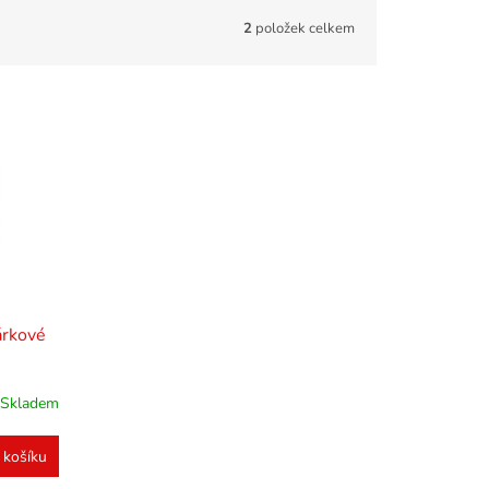
2
položek celkem
árkové
Skladem
 košíku