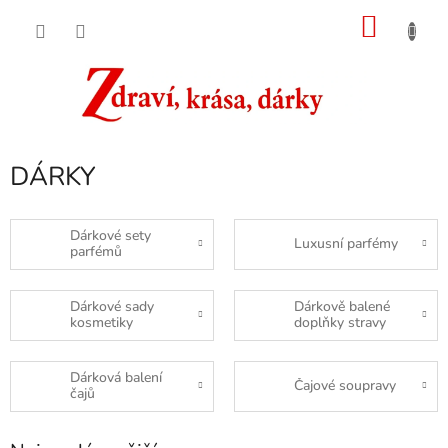
Přejít
NÁKU
na
obsah
KOŠÍK
DÁRKY
Dárkové sety
Luxusní parfémy
parfémů
Dárkové sady
Dárkově balené
kosmetiky
doplňky stravy
Dárková balení
Čajové soupravy
čajů