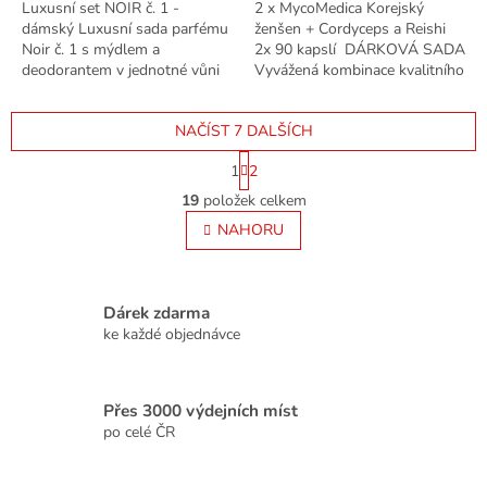
Luxusní set NOIR č. 1 -
2 x MycoMedica Korejský
dámský Luxusní sada parfému
ženšen + Cordyceps a Reishi
Noir č. 1 s mýdlem a
2x 90 kapslí DÁRKOVÁ SADA
deodorantem v jednotné vůni
Vyvážená kombinace kvalitního
ve stylové dárkové tašce.
korejského červeného ženšenu
a dvou vitálních hub reishi a...
NAČÍST 7 DALŠÍCH
S
1
2
t
O
r
19
položek celkem
v
á
l
NAHORU
n
á
k
o
d
v
a
á
c
Dárek zdarma
n
í
ke každé objednávce
í
p
r
v
Přes 3000 výdejních míst
k
po celé ČR
y
v
ý