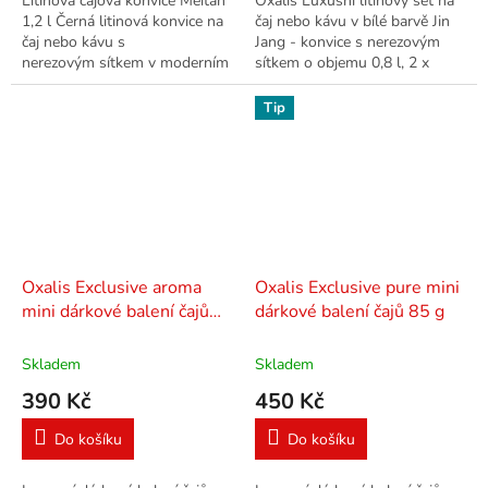
Litinová čajová konvice Meitan
Oxalis Luxusní litinový set na
1,2 l Černá litinová konvice na
čaj nebo kávu v bílé barvě Jin
čaj nebo kávu s
Jang - konvice s nerezovým
nerezovým sítkem v moderním
sítkem o objemu 0,8 l, 2 x
designu, ve které váš čaj vydrží
šálek 0,12 l,...
teplý po...
Tip
Oxalis Exclusive aroma
Oxalis Exclusive pure mini
mini dárkové balení čajů
dárkové balení čajů 85 g
100 g
Skladem
Skladem
390 Kč
450 Kč
Do košíku
Do košíku