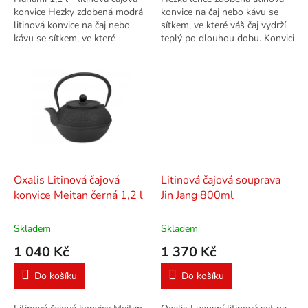
konvice Hezky zdobená modrá
konvice na čaj nebo kávu se
litinová konvice na čaj nebo
sítkem, ve které váš čaj vydrží
kávu se sítkem, ve které
teplý po dlouhou dobu. Konvici
váš čaj vydrží teplý po dlouhou
Grana lze použít i na indukci.
dobu.
Oxalis Litinová čajová
Litinová čajová souprava
konvice Meitan černá 1,2 l
Jin Jang 800ml
Skladem
Skladem
1 040 Kč
1 370 Kč
Do košíku
Do košíku