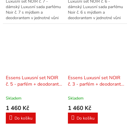
Luxusní set NOIR č. 7 -
Luxusní set NOIR č. 6 -
dámský Luxusní sada parfému
dámský Luxusní sada parfému
Noir č. 7 s mýdlem a
Noir č. 6 s mýdlem a
deodorantem v jednotné vůni
deodorantem v jednotné vůni
ve stylové dárkové tašce.
ve stylové dárkové tašce.
Essens Luxusní set NOIR
Essens Luxusní set NOIR
č. 5 - parfém + deodorant
č. 3 - parfém + deodorant
+ mýdlo
+ mýdlo
Skladem
Skladem
1 460 Kč
1 460 Kč
Do košíku
Do košíku