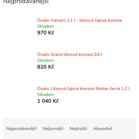
Nejprodávanější
Oxalis Hanami 1,1 l - litinová čajová konvice
Skladem
970 Kč
Oxalis Grana litinová konvice 0,6 l
Skladem
820 Kč
Oxalis Litinová čajová konvice Meitan černá 1,2 l
Skladem
1 040 Kč
Ř
a
Nejprodávanější
Nejlevnější
Nejdražší
Abecedně
z