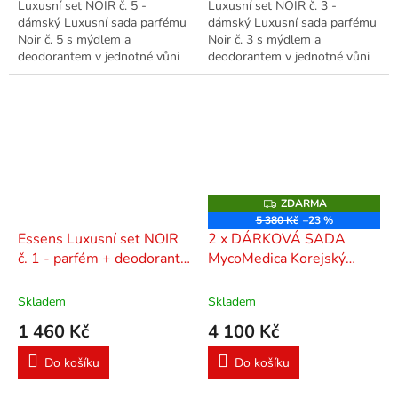
Luxusní set NOIR č. 5 -
Luxusní set NOIR č. 3 -
dámský Luxusní sada parfému
dámský Luxusní sada parfému
Noir č. 5 s mýdlem a
Noir č. 3 s mýdlem a
deodorantem v jednotné vůni
deodorantem v jednotné vůni
ve stylové dárkové tašce.
ve stylové dárkové tašce.
ZDARMA
Z
D
5 380 Kč
–23 %
A
Essens Luxusní set NOIR
2 x DÁRKOVÁ SADA
R
M
č. 1 - parfém + deodorant
MycoMedica Korejský
A
+ mýdlo
ženšen + Cordyceps a
Reishi 4 x 90 kapslí
Skladem
Skladem
1 460 Kč
4 100 Kč
Do košíku
Do košíku