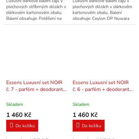
Luxusní dárkové balení čajů v
Luxusní dárkové balení čajů v
plechových stříbrných dózách v
plechových dózách v dárkovém
dárkovém kartonovém obalu.
kartonovém obalu. Balení
Balení obsahuje: Potěšení na
obsahuje: Ceylon OP Nuwara
duši 40 g Malý Buddha 30 g
Eliya 30 g, Green Snail "Zelený
1000+1 noc 30 g
šnek" 40 g, Pai Mu Tan...
Essens Luxusní set NOIR
Essens Luxusní set NOIR
č. 7 - parfém + deodorant
č. 6 - parfém + deodorant
+ mýdlo
+ mýdlo
Skladem
Skladem
1 460 Kč
1 460 Kč
Do košíku
Do košíku