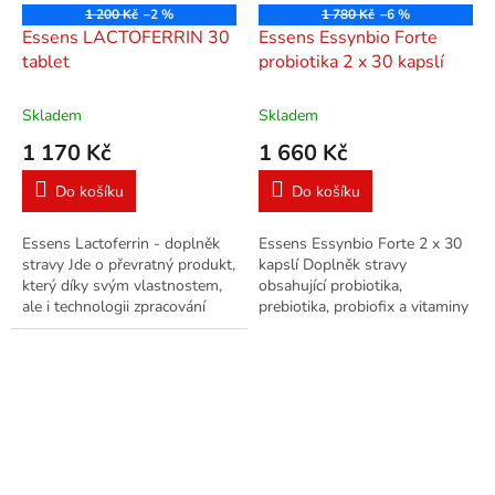
1 200 Kč
–2 %
1 780 Kč
–6 %
Essens LACTOFERRIN 30
Essens Essynbio Forte
tablet
probiotika 2 x 30 kapslí
Skladem
Skladem
1 170 Kč
1 660 Kč
Do košíku
Do košíku
Essens Lactoferrin - doplněk
Essens Essynbio Forte 2 x 30
stravy Jde o převratný produkt,
kapslí Doplněk stravy
který díky svým vlastnostem,
obsahující probiotika,
ale i technologii zpracování
prebiotika, probiofix a vitaminy
vysoce převyšuje obdobné
C a D. Vyvážený komplex 29
produkty s přídavkem...
kmenů probiotických kultur v
počtu až 35...