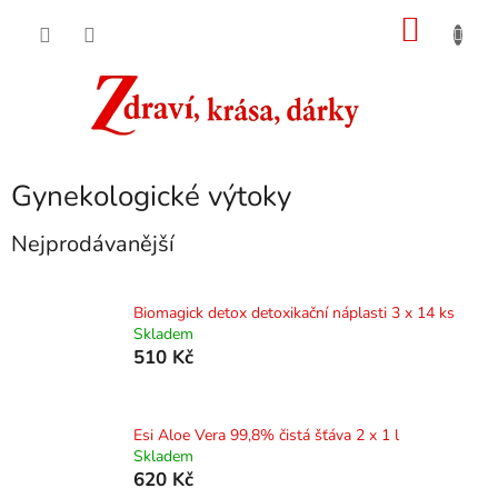
Přejít
NÁKU
na
obsah
KOŠÍK
Gynekologické výtoky
Nejprodávanější
Biomagick detox detoxikační náplasti 3 x 14 ks
Skladem
510 Kč
Esi Aloe Vera 99,8% čistá šťáva 2 x 1 l
Skladem
620 Kč