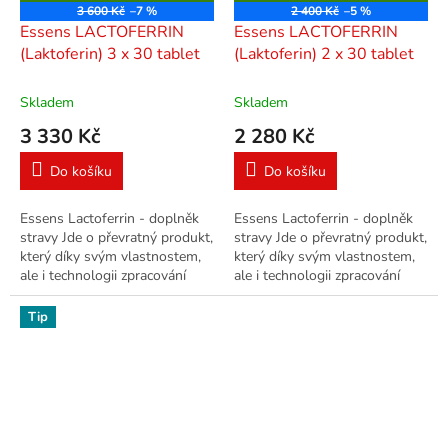
D
D
3 600 Kč
–7 %
2 400 Kč
–5 %
A
A
Essens LACTOFERRIN
Essens LACTOFERRIN
R
R
M
M
(Laktoferin) 3 x 30 tablet
(Laktoferin) 2 x 30 tablet
A
A
Skladem
Skladem
3 330 Kč
2 280 Kč
Do košíku
Do košíku
Essens Lactoferrin - doplněk
Essens Lactoferrin - doplněk
stravy Jde o převratný produkt,
stravy Jde o převratný produkt,
který díky svým vlastnostem,
který díky svým vlastnostem,
ale i technologii zpracování
ale i technologii zpracování
vysoce převyšuje obdobné
vysoce převyšuje obdobné
produkty s přídavkem...
produkty s přídavkem...
Tip