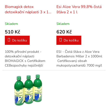
o
d
Biomagick detox
Esi Aloe Vera 99,8% čistá
u
detoxikační náplasti 3 x 14
šťáva 2 x 1 l
k
ks
t
Skladem
Skladem
ů
510 Kč
620 Kč
Do košíku
Do košíku
100% přírodní produkt -
ESI - Čistá šťáva z Aloe Vera
detoxikační náplasti
Barbadensis Miller 2 x 1000ml
BIOMAGICK s Certifikátem
Certifikovaný obsah
CEBezpochyby nejúčinější
mukopolysacharidů 7000 mg/l
detoxikační náplasti v nabídce
Čistá šťáva z ALOE VERA
Detoxikační náplasti
pěstovaného bez použití
pomáhají:...
pesticidů...