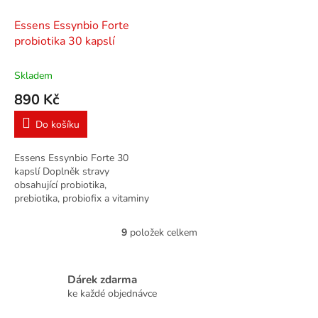
Essens Essynbio Forte
probiotika 30 kapslí
Skladem
890 Kč
Do košíku
Essens Essynbio Forte 30
kapslí Doplněk stravy
obsahující probiotika,
prebiotika, probiofix a vitaminy
C a D. Vyvážený komplex 29
kmenů probiotických kultur v
9
položek celkem
O
počtu až 35...
v
l
á
Dárek zdarma
d
ke každé objednávce
a