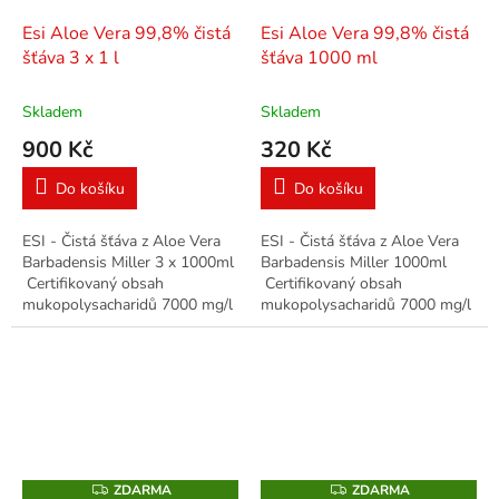
Esi Aloe Vera 99,8% čistá
Esi Aloe Vera 99,8% čistá
šťáva 3 x 1 l
šťáva 1000 ml
Skladem
Skladem
900 Kč
320 Kč
Do košíku
Do košíku
ESI - Čistá šťáva z Aloe Vera
ESI - Čistá šťáva z Aloe Vera
Barbadensis Miller 3 x 1000ml
Barbadensis Miller 1000ml
Certifikovaný obsah
Certifikovaný obsah
mukopolysacharidů 7000 mg/l
mukopolysacharidů 7000 mg/l
Čistá šťáva z ALOE VERA
Čistá šťáva z ALOE VERA
pěstovaného bez použití
pěstovaného bez použití
pesticidů...
pesticidů...
ZDARMA
ZDARMA
Z
Z