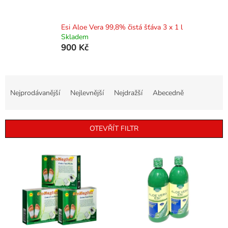
Esi Aloe Vera 99,8% čistá šťáva 3 x 1 l
Skladem
900 Kč
Ř
a
Nejprodávanější
Nejlevnější
Nejdražší
Abecedně
z
e
n
OTEVŘÍT FILTR
í
p
V
r
ý
o
p
d
i
u
s
k
p
t
r
ů