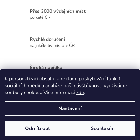
c
í
Přes 3000 výdejních míst
p
r
po celé ČR
v
k
y
Rychlé doručení
v
na jakékoliv místo v ČR
ý
p
i
s
Široká nabídka
u
kvalitních produktů
K personalizaci obsahu a reklam, poskytování funkcí
sociálních médií a analýze naší návštěvnosti využíváme
Z
soubory cookies. Více informací
zde
.
á
p
Vytvořil Shoptet
Nastavení
a
t
Copyright 2026
Zdraví, krása, dárky
. Všechna práva vyhrazena.
í
Odmítnout
Souhlasím
Upravit nastavení cookies