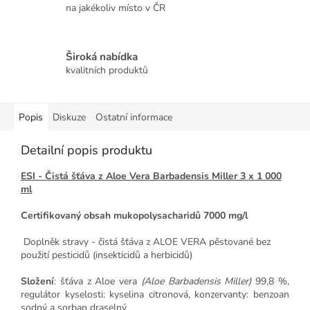
na jakékoliv místo v ČR
Široká nabídka
kvalitních produktů
Popis
Diskuze
Ostatní informace
Detailní popis produktu
ESI - Čistá šťáva z Aloe Vera Barbadensis Miller 3 x 1 000
ml
Certifikovaný obsah mukopolysacharidů 7000 mg/l
Doplněk stravy - čistá šťáva z ALOE VERA pěstované bez
použití pesticidů (insekticidů a herbicidů)
Složení
:
šťáva z Aloe vera
(Aloe Barbadensis Miller)
99,8 %,
regulátor kyselosti: kyselina citronová, konzervanty: benzoan
sodný a sorban draselný