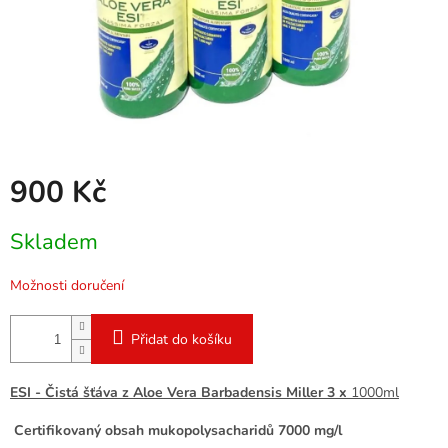
900 Kč
Měrná
Skladem
cena:
Možnosti doručení
Přidat do košíku
ESI - Čistá šťáva z Aloe Vera Barbadensis Miller 3 x
1000ml
Certifikovaný obsah mukopolysacharidů 7000 mg/l