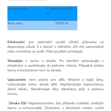
Komponenty
V denní dávce 75
ml
Aloe vera
74,85 ml
Dávkování
: pro optimální využití účinků přípravku se
doporučuje užívat 3 x denně 1 odměrku (25 ml) samostatně
nebo rozmíchat ve vodě, Před použitím protřepat,
Skladujte
v suchu a chladu, Po otevření uchovávejte v
chladničce a spotřebujte do jednoho měsíce, Případná změna
barvy a konzistence není na závadu,
Upozornění
: není určeno pro děti, těhotné a kojící ženy,
Uchovávejte mimo dosah dětí, Nepřekračujte doporučenou
denní dávku, Nenahrazuje léky, lékařskou péči a pestrou
stravu,
Záruka ESI
: Nepasterizováno, bez přídavku sladidel, umělých
barviv a ochucovadel, Získáváno z čerstvých rostlin, ručně