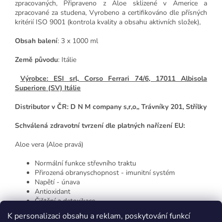
zpracovaných, Připraveno z Aloe sklizené v Americe a
zpracované za studena, Vyrobeno a certifikováno dle přísných
kritérií ISO 9001 (kontrola kvality a obsahu aktivních složek),
Obsah balení
: 3 x 1000 ml
Země původu
: Itálie
Výrobce: ESI srl, Corso Ferrari 74/6, 17011 Albisola
Superiore (SV) Itálie
Distributor v ČR: D N M company s,r,o,, Trávníky 201, Střílky
Schválená zdravotní tvrzení dle platných nařízení EU:
Aloe vera (Aloe pravá)
Normální funkce střevního traktu
Přirozená obranyschopnost - imunitní systém
Napětí - únava
Antioxidant
Čištění a detoxikace
K personalizaci obsahu a reklam, poskytování funkcí