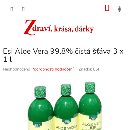
Přejít
NÁKU
na
obsah
KOŠÍK
Esi Aloe Vera 99,8% čistá šťáva 3 x
1 l
Průměrné
Neohodnoceno
Podrobnosti hodnocení
Značka:
ESI
hodnocení
produktu
je
0,0
z
5
hvězdiček.