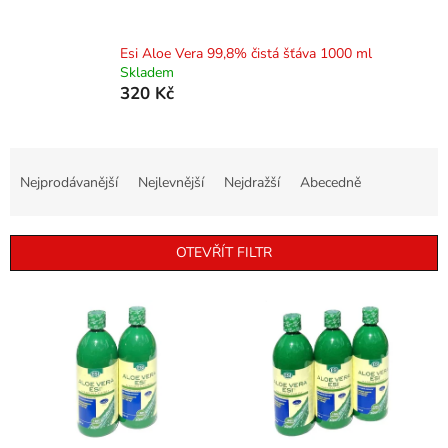
Esi Aloe Vera 99,8% čistá šťáva 1000 ml
Skladem
320 Kč
Ř
a
Nejprodávanější
Nejlevnější
Nejdražší
Abecedně
z
e
n
OTEVŘÍT FILTR
í
p
V
r
ý
o
p
d
i
u
s
k
p
t
r
ů