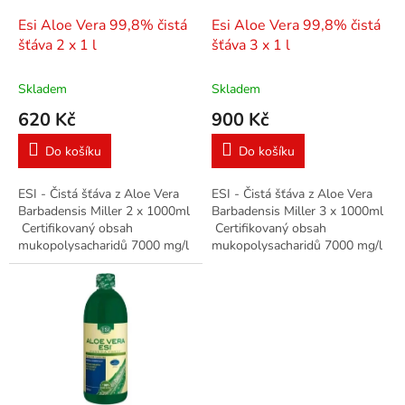
o
d
Esi Aloe Vera 99,8% čistá
Esi Aloe Vera 99,8% čistá
u
šťáva 2 x 1 l
šťáva 3 x 1 l
k
t
Skladem
Skladem
ů
620 Kč
900 Kč
Do košíku
Do košíku
ESI - Čistá šťáva z Aloe Vera
ESI - Čistá šťáva z Aloe Vera
Barbadensis Miller 2 x 1000ml
Barbadensis Miller 3 x 1000ml
Certifikovaný obsah
Certifikovaný obsah
mukopolysacharidů 7000 mg/l
mukopolysacharidů 7000 mg/l
Čistá šťáva z ALOE VERA
Čistá šťáva z ALOE VERA
pěstovaného bez použití
pěstovaného bez použití
pesticidů...
pesticidů...