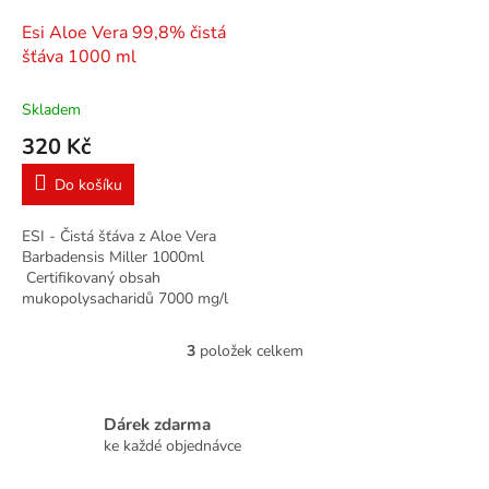
Esi Aloe Vera 99,8% čistá
šťáva 1000 ml
Skladem
320 Kč
Do košíku
ESI - Čistá šťáva z Aloe Vera
Barbadensis Miller 1000ml
Certifikovaný obsah
mukopolysacharidů 7000 mg/l
Čistá šťáva z ALOE VERA
pěstovaného bez použití
3
položek celkem
O
pesticidů...
v
l
á
Dárek zdarma
d
ke každé objednávce
a
c