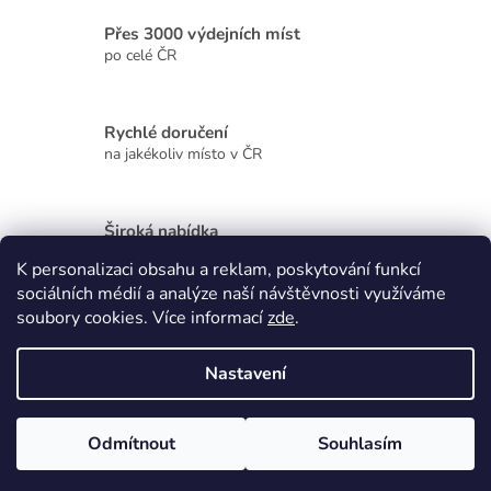
í
Přes 3000 výdejních míst
p
r
po celé ČR
v
k
y
Rychlé doručení
v
na jakékoliv místo v ČR
ý
p
i
s
Široká nabídka
u
kvalitních produktů
K personalizaci obsahu a reklam, poskytování funkcí
sociálních médií a analýze naší návštěvnosti využíváme
Z
soubory cookies. Více informací
zde
.
á
p
Vytvořil Shoptet
Nastavení
a
t
Copyright 2026
Zdraví, krása, dárky
. Všechna práva vyhrazena.
í
Odmítnout
Souhlasím
Upravit nastavení cookies