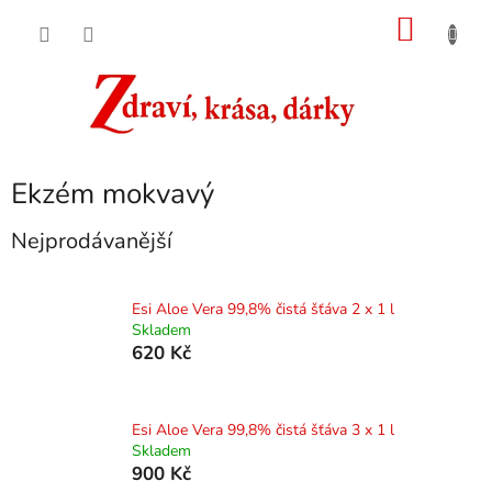
Přejít
NÁKU
na
obsah
KOŠÍK
Ekzém mokvavý
Nejprodávanější
Esi Aloe Vera 99,8% čistá šťáva 2 x 1 l
Skladem
620 Kč
Esi Aloe Vera 99,8% čistá šťáva 3 x 1 l
Skladem
900 Kč