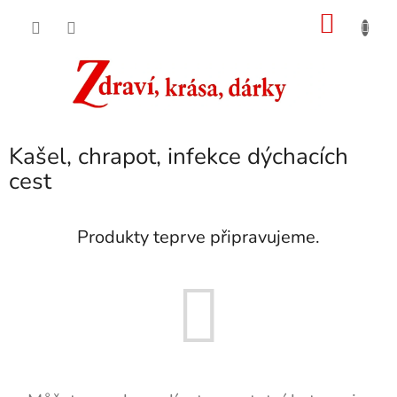
Přejít
NÁKU
na
obsah
KOŠÍK
Kašel, chrapot, infekce dýchacích
cest
Produkty teprve připravujeme.