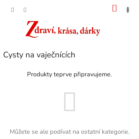
Přejít
NÁKU
na
obsah
KOŠÍK
Cysty na vaječnících
Produkty teprve připravujeme.
Můžete se ale podívat na ostatní kategorie.