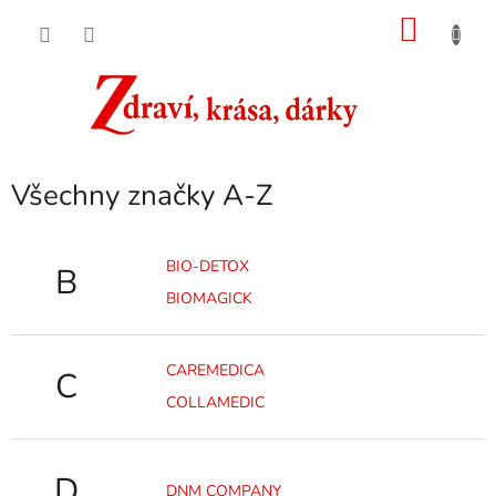
Přejít
NÁKU
na
obsah
KOŠÍK
Všechny značky A-Z
BIO-DETOX
B
BIOMAGICK
CAREMEDICA
C
COLLAMEDIC
D
DNM COMPANY