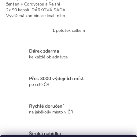
ženšen + Cordyceps a Reishi
2x 90 kapslí DÁRKOVÁ SADA
Vyvážená kombinace kvalitního
korejského červeného ženšenu
a dvou vitálních hub reishi a...
1
položek celkem
O
v
l
á
Dárek zdarma
d
ke každé objednávce
a
c
í
Přes 3000 výdejních míst
p
r
po celé ČR
v
k
y
Rychlé doručení
v
na jakékoliv místo v ČR
ý
p
i
s
Široká nabídka