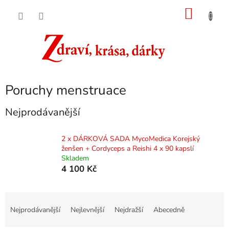
Přejít
NÁKU
na
obsah
KOŠÍK
Poruchy menstruace
Nejprodávanější
2 x DÁRKOVÁ SADA MycoMedica Korejský
ženšen + Cordyceps a Reishi 4 x 90 kapslí
Skladem
4 100 Kč
Ř
a
Nejprodávanější
Nejlevnější
Nejdražší
Abecedně
z