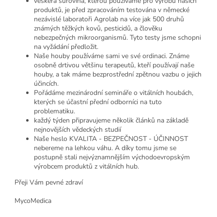
veškerá surovina, kterou používáme pro výrobu našich
produktů, je před zpracováním testována v německé
nezávislé laboratoři Agrolab na více jak 500 druhů
známých těžkých kovů, pesticidů, a člověku
nebezpečných mikroorganismů. Tyto testy jsme schopni
na vyžádání předložit.
Naše houby používáme sami ve své ordinaci. Známe
osobně drtivou většinu terapeutů, kteří používají naše
houby, a tak máme bezprostřední zpětnou vazbu o jejich
účincích.
Pořádáme mezinárodní semináře o vitálních houbách,
kterých se účastní přední odborníci na tuto
problematiku.
každý týden připravujeme několik článků na základě
nejnovějších vědeckých studií
Naše heslo KVALITA - BEZPEČNOST - ÚČINNOST
nebereme na lehkou váhu. A díky tomu jsme se
postupně stali nejvýznamnějším východoevropským
výrobcem produktů z vitálních hub.
Přeji Vám pevné zdraví
MycoMedica