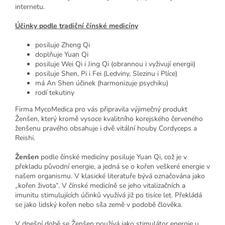
internetu.
Účinky podle tradiční čínské medicíny
posiluje Zheng Qi
doplňuje Yuan Qi
posiluje Wei Qi i Jing Qi (obrannou i vyživují energii)
posiluje Shen, Pi i Fei (Ledviny, Slezinu i Plíce)
má An Shen účinek (harmonizuje psychiku)
rodí tekutiny
Firma MycoMedica pro vás připravila výjimečný produkt
Ženšen, který kromě vysoce kvalitního korejského červeného
ženšenu pravého obsahuje i dvě vitální houby Cordyceps a
Reishi.
Ženšen
podle čínské medicíny posiluje Yuan Qi, což je v
překladu původní energie, a jedná se o kořen veškeré energie v
našem organismu. V klasické literatuře bývá označována jako
„kořen života“. V čínské medicíně se jeho vitalizačních a
imunitu stimulujících účinků využívá již po tisíce let. Překládá
se jako lidský kořen nebo síla země v podobě člověka.
V dnešní době se Ženšen používá jako stimulátor energie u