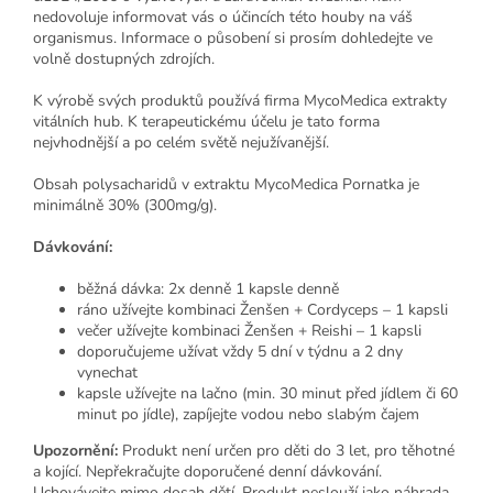
nedovoluje informovat vás o účincích této houby na váš
organismus. Informace o působení si prosím dohledejte ve
volně dostupných zdrojích.
K výrobě svých produktů používá firma MycoMedica extrakty
vitálních hub. K terapeutickému účelu je tato forma
nejvhodnější a po celém světě nejužívanější.
Obsah polysacharidů v extraktu MycoMedica Pornatka je
minimálně 30% (300mg/g).
Dávkování:
běžná dávka: 2x denně 1 kapsle denně
ráno užívejte kombinaci Ženšen + Cordyceps – 1 kapsli
večer užívejte kombinaci Ženšen + Reishi – 1 kapsli
doporučujeme užívat vždy 5 dní v týdnu a 2 dny
vynechat
kapsle užívejte na lačno (min. 30 minut před jídlem či 60
minut po jídle), zapíjejte vodou nebo slabým čajem
Upozornění:
Produkt není určen pro děti do 3 let, pro těhotné
a kojící. Nepřekračujte doporučené denní dávkování.
Uchovávejte mimo dosah dětí. Produkt neslouží jako náhrada