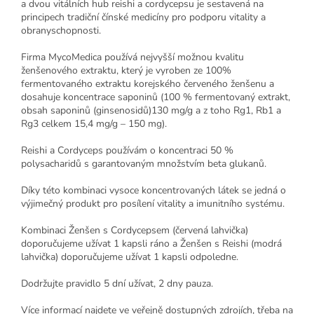
a dvou vitálních hub reishi a cordycepsu je sestavená na
principech tradiční čínské medicíny pro podporu vitality a
obranyschopnosti.
Firma MycoMedica používá nejvyšší možnou kvalitu
ženšenového extraktu, který je vyroben ze 100%
fermentovaného extraktu korejského červeného ženšenu a
dosahuje koncentrace saponinů (100 % fermentovaný extrakt,
obsah saponinů (ginsenosidů)130 mg/g a z toho Rg1, Rb1 a
Rg3 celkem 15,4 mg/g – 150 mg).
Reishi a Cordyceps používám o koncentraci 50 %
polysacharidů s garantovaným množstvím beta glukanů.
Díky této kombinaci vysoce koncentrovaných látek se jedná o
výjimečný produkt pro posílení vitality a imunitního systému.
Kombinaci Ženšen s Cordycepsem (červená lahvička)
doporučujeme užívat 1 kapsli ráno a Ženšen s Reishi (modrá
lahvička) doporučujeme užívat 1 kapsli odpoledne.
Dodržujte pravidlo 5 dní užívat, 2 dny pauza.
Více informací najdete ve veřejně dostupných zdrojích, třeba na