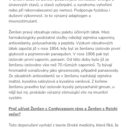
únavových stavů, u stavů vyčerpání, u syndromu vyhoření
nebo při rekonvalescenci po nemoci. Podporuje fyzickou i
duševní výkonnost. Je to výrazný adaptogen a
imunostimulant.
Ženšen pravý obsahuje celou paletu účinných látek. Mezi
farmakologicky podstatné složky náležejí zejména saponiny,
antioxidanty, polysacharidy a peptidy. Výzkum obsahových
látek započal již v roce 1854, kdy byl ze ženšenu izolován první
glykosid a pojmenován panaquilon. V roce 1906 pak byl
izolován první saponin, panaxin. Od této doby bylo již ze
ženšenu izolováno více než 70 různých saponinů. Ty bývají
hromadně označovány jako ginsenosidy, případně panaxosidy.
Ze zásadních antioxidantů se v ženšenu nacházejí zejména
maltol, kyselina salicylová a kyselina vanilová. Z kořene
ženšenu pravého byl izolován kyselý polysacharid ginsan, u
nějž byl mj. prokázán výrazný stimulující vliv na imunitní
systém.
Proč užívat Ženšen s Cordycepsem ráno a Ženšen s Reishi
večer?
Toto doporučení vychází z teorie čínské medicíny, která říká, že