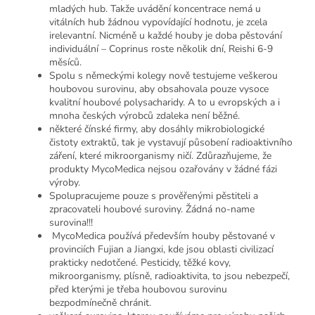
mladých hub. Takže uvádění koncentrace nemá u
vitálních hub žádnou vypovídající hodnotu, je zcela
irelevantní. Nicméně u každé houby je doba pěstování
individuální – Coprinus roste několik dní, Reishi 6-9
měsíců.
Spolu s německými kolegy nově testujeme veškerou
houbovou surovinu, aby obsahovala pouze vysoce
kvalitní houbové polysacharidy. A to u evropských a i
mnoha českých výrobců zdaleka není běžné.
některé čínské firmy, aby dosáhly mikrobiologické
čistoty extraktů, tak je vystavují působení radioaktivního
záření, které mikroorganismy ničí. Zdůrazňujeme, že
produkty MycoMedica nejsou ozařovány v žádné fázi
výroby.
Spolupracujeme pouze s prověřenými pěstiteli a
zpracovateli houbové suroviny. Žádná no-name
surovina!!!
MycoMedica používá především houby pěstované v
provinciích Fujian a Jiangxi, kde jsou oblasti civilizací
prakticky nedotčené. Pesticidy, těžké kovy,
mikroorganismy, plísně, radioaktivita, to jsou nebezpečí,
před kterými je třeba houbovou surovinu
bezpodmínečně chránit.