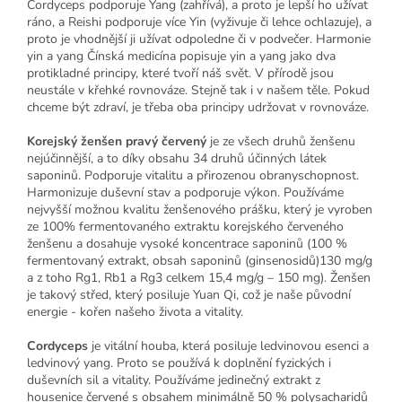
Cordyceps podporuje Yang (zahřívá), a proto je lepší ho užívat
ráno, a Reishi podporuje více Yin (vyživuje či lehce ochlazuje), a
proto je vhodnější ji užívat odpoledne či v podvečer. Harmonie
yin a yang Čínská medicína popisuje yin a yang jako dva
protikladné principy, které tvoří náš svět. V přírodě jsou
neustále v křehké rovnováze. Stejně tak i v našem těle. Pokud
chceme být zdraví, je třeba oba principy udržovat v rovnováze.
Korejský ženšen pravý červený
je ze všech druhů ženšenu
nejúčinnější, a to díky obsahu 34 druhů účinných látek
saponinů. Podporuje vitalitu a přirozenou obranyschopnost.
Harmonizuje duševní stav a podporuje výkon. Používáme
nejvyšší možnou kvalitu ženšenového prášku, který je vyroben
ze 100% fermentovaného extraktu korejského červeného
ženšenu a dosahuje vysoké koncentrace saponinů (100 %
fermentovaný extrakt, obsah saponinů (ginsenosidů)130 mg/g
a z toho Rg1, Rb1 a Rg3 celkem 15,4 mg/g – 150 mg). Ženšen
je takový střed, který posiluje Yuan Qi, což je naše původní
energie - kořen našeho života a vitality.
Cordyceps
je vitální houba, která posiluje ledvinovou esenci a
ledvinový yang. Proto se používá k doplnění fyzických i
duševních sil a vitality. Používáme jedinečný extrakt z
housenice červené s obsahem minimálně 50 % polysacharidů