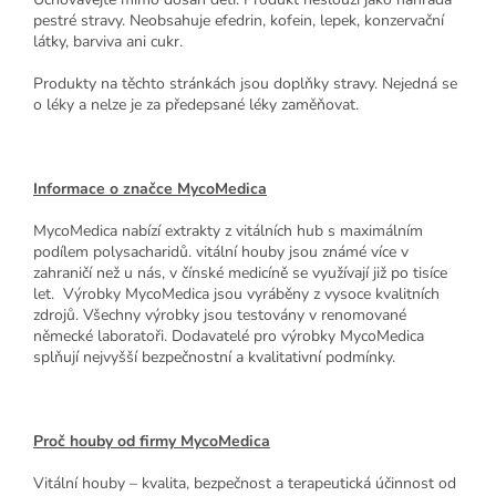
pestré stravy. Neobsahuje efedrin, kofein, lepek, konzervační
látky, barviva ani cukr.
Produkty na těchto stránkách jsou doplňky stravy. Nejedná se
o léky a nelze je za předepsané léky zaměňovat.
Informace o značce MycoMedica
MycoMedica nabízí extrakty z vitálních hub s maximálním
podílem polysacharidů. vitální houby jsou známé více v
zahraničí než u nás, v čínské medicíně se využívají již po tisíce
let. Výrobky MycoMedica jsou vyráběny z vysoce kvalitních
zdrojů. Všechny výrobky jsou testovány v renomované
německé laboratoři. Dodavatelé pro výrobky MycoMedica
splňují nejvyšší bezpečnostní a kvalitativní podmínky.
Proč houby od firmy MycoMedica
Vitální houby – kvalita, bezpečnost a terapeutická účinnost od