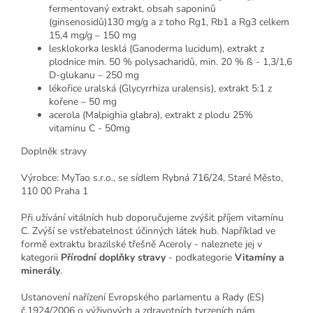
fermentovaný extrakt, obsah saponinů
(ginsenosidů)130 mg/g a z toho Rg1, Rb1 a Rg3 celkem
15,4 mg/g – 150 mg
lesklokorka lesklá (Ganoderma lucidum), extrakt z
plodnice min. 50 % polysacharidů, min. 20 % ß - 1,3/1,6
D-glukanu – 250 mg
lékořice uralská (Glycyrrhiza uralensis), extrakt 5:1 z
kořene – 50 mg
acerola (Malpighia glabra), extrakt z plodu 25%
vitaminu C - 50mg
Doplněk stravy
Výrobce: MyTao s.r.o., se sídlem Rybná 716/24, Staré Město,
110 00 Praha 1
Při užívání vitálních hub doporučujeme zvýšit příjem vitamínu
C. Zvýší se vstřebatelnost účinných látek hub. Například ve
formě extraktu brazilské třešně Aceroly - naleznete jej v
kategorii
Přírodní doplňky stravy
- podkategorie
Vitamíny a
minerály
.
Ustanovení nařízení Evropského parlamentu a Rady (ES)
č.1924/2006 o výživových a zdravotních tvrzeních nám