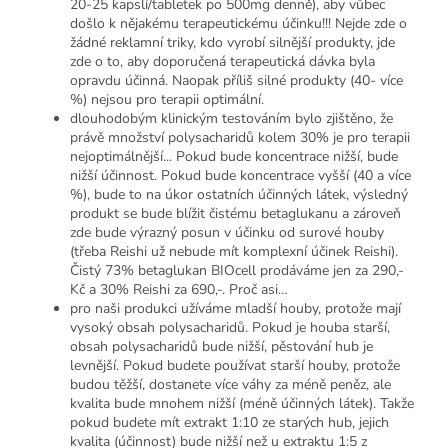
20-25 kapslí/tabletek po 500mg denně), aby vůbec
došlo k nějakému terapeutickému účinku!!! Nejde zde o
žádné reklamní triky, kdo vyrobí silnější produkty, jde
zde o to, aby doporučená terapeutická dávka byla
opravdu účinná. Naopak příliš silné produkty (40- více
%) nejsou pro terapii optimální.
dlouhodobým klinickým testováním bylo zjištěno, že
právě množství polysacharidů kolem 30% je pro terapii
nejoptimálnější... Pokud bude koncentrace nižší, bude
nižší účinnost. Pokud bude koncentrace vyšší (40 a více
%), bude to na úkor ostatních účinných látek, výsledný
produkt se bude blížit čistému betaglukanu a zároveň
zde bude výrazný posun v účinku od surové houby
(třeba Reishi už nebude mít komplexní účinek Reishi).
Čistý 73% betaglukan BIOcell prodáváme jen za 290,-
Kč a 30% Reishi za 690,-. Proč asi…
pro naši produkci užíváme mladší houby, protože mají
vysoký obsah polysacharidů. Pokud je houba starší,
obsah polysacharidů bude nižší, pěstování hub je
levnější. Pokud budete používat starší houby, protože
budou těžší, dostanete více váhy za méně peněz, ale
kvalita bude mnohem nižší (méně účinných látek). Takže
pokud budete mít extrakt 1:10 ze starých hub, jejich
kvalita (účinnost) bude nižší než u extraktu 1:5 z