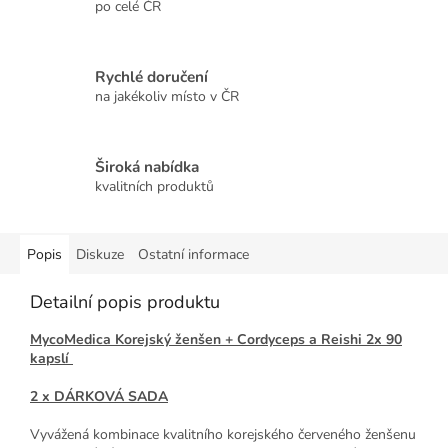
po celé ČR
Rychlé doručení
na jakékoliv místo v ČR
Široká nabídka
kvalitních produktů
Popis
Diskuze
Ostatní informace
Detailní popis produktu
MycoMedica Korejský ženšen + Cordyceps a Reishi 2x 90
kapslí
2 x DÁRKOVÁ SADA
Vyvážená kombinace kvalitního korejského červeného ženšenu