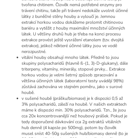
tvořena chitinem. Člověk nemá potřebné enzymy pro
trávení chitinu, takže při trávení nedokáže uvolnit účinné
látky z buněčné stěny houby a vyloučí je. Jemnou
extrakcí horkou vodou dokážeme prolomit chitinovou
bariéru a vytěžit z houby maximální množství účinných
látek. U většiny druhů hub je třeba na konci procesu
extrakce provést ještě vysrážení etanolem (tzv. dvojitá
extrakce), jelikož některé účinné látky jsou ve vodě
nerozpustné.
vitální houby obsahují mnoho látek. Předně to jsou
skupiny polysacharidů (hlavně ß-(1, 3)-D-glukany), dále
triterpeny, vitamíny, minerály, stopové prvky… Extrakce
horkou vodou je velmi šetrný způsob zpracování a
většina účinných látek (laboratorní testy uvádějí 98%)
zůstává zachována ve stejném poměru, jako v surové
houbě.
v sušené houbě (prášku/biomase) je k dispozici 0,5 až
3% polysacharidů, záleží na houbě. V našich extraktech
máme k dispozici min. 30% polysacharidů. Tzn., že jsou
cca 20x koncentrovanější než houbový prášek. Pokud je
tedy doporučené dávkování cca 2g extraktů vitálních
hub denně (4 kapsle po 500mg), potom by člověk
musel sníst 40-50g sušených hub/biomasy denně (to je