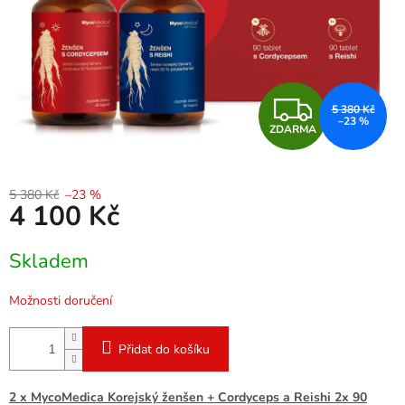
Z
5 380 Kč
–23 %
ZDARMA
D
A
5 380 Kč
–23 %
4 100 Kč
R
Měrná
M
Skladem
cena:
A
Možnosti doručení
Přidat do košíku
2 x MycoMedica Korejský ženšen + Cordyceps a Reishi 2x 90