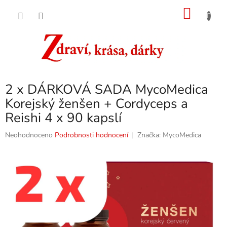
Přejít
NÁKU
na
obsah
KOŠÍK
2 x DÁRKOVÁ SADA MycoMedica
Korejský ženšen + Cordyceps a
Reishi 4 x 90 kapslí
Průměrné
Neohodnoceno
Podrobnosti hodnocení
Značka:
MycoMedica
hodnocení
produktu
je
0,0
z
5
hvězdiček.