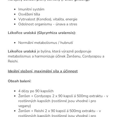
Imunitní systém
Osvěžení těla
Vytrvalost (Kondice), vitalita, energie
Odolnost organismu - únava a stres
Lékořice uralská (Glycyrrhiza uralensis):
Normální metabolismus / hubnutí
Lékořice uralská
je bylina, která výrazně podporuje
metabolismus a harmonizuje účinek Ženšenu, Cordycepsu a
Reishi.
Ideální složení, maximální síla a účinnost
Obsah balení:
4 dózy po 90 kapslích
Ženšen + Cordyceps 2 x 90 kapslí á 500mg extraktu - v
rostlinných kapslích (rostlinné jsou vhodné i pro
vegany)
Ženšen + Reishi 2 x 90 kapslí á 500mg extraktu - v
rostlinných kapslích (rostlinné jsou vhodné i pro