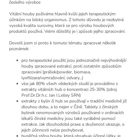
českého výrobce
Vitální houby požíváme hlavně kvůli jejich terapeutickým
účinkům na lidský organismus. Z tohoto důvodu je nezbytná
vysoká kvalita suroviny, která se pro výrobu houbových
produktů používá. Velmi důležitý je i způsob jejího zpracování.
Dovolil jsem si proto k tomuto tématu zpracovat několik
poznámek:
pro terapeutické použití jsou jednoznačně nejvýhodnější
houby zpracované extrakcí, proti ostatním způsobům
zpracování (prášek/powder, biomasa,
lyofilizace/vymražování, odvary...)
více jak 80% všech vědeckých studií je prováděno s
extrakty vitálních hub o koncentraci 25-30% (zdroj
Prof.Dr.Dr.h.c. Jan I.Lelley SRN)
extrakty z bylin či hub se používají v tradiční medicíně již
dlouhou dobu, a to nejen v Číně. Tablety z čínských
bylinek renomovaných výrobců používané v ordinacích
lékařů čínské medicíny jsou také vyráběné pomocí
extrakce. Jak dlouhodobá praxe a zkušenost ukazuje, o
jejich účinnosti nelze pochybovat.
buněčná stěna houby, která obsahuje účinné látky, je