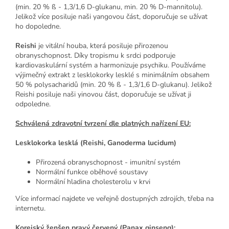
(min. 20 % ß - 1,3/1,6 D-glukanu, min. 20 % D-mannitolu).
Jelikož více posiluje naši yangovou část, doporučuje se užívat
ho dopoledne.
Reishi
je vitální houba, která posiluje přirozenou
obranyschopnost. Díky tropismu k srdci podporuje
kardiovaskulární systém a harmonizuje psychiku. Používáme
výjimečný extrakt z lesklokorky lesklé s minimálním obsahem
50 % polysacharidů (min. 20 % ß - 1,3/1,6 D-glukanu). Jelikož
Reishi posiluje naši yinovou část, doporučuje se užívat ji
odpoledne.
Schválená zdravotní tvrzení dle platných nařízení EU:
Lesklokorka lesklá (Reishi, Ganoderma lucidum)
Přirozená obranyschopnost - imunitní systém
Normální funkce oběhové soustavy
Normální hladina cholesterolu v krvi
Více informací najdete ve veřejně dostupných zdrojích, třeba na
internetu.
Korejský ženšen pravý červený (Panax ginseng):