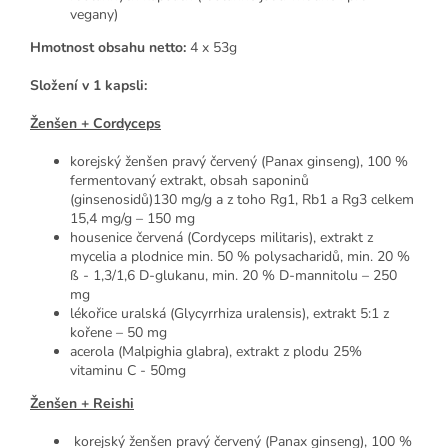
vegany)
Hmotnost obsahu netto:
4 x 53g
Složení v 1 kapsli:
Ženšen + Cordyceps
korejský ženšen pravý červený (Panax ginseng), 100 %
fermentovaný extrakt, obsah saponinů
(ginsenosidů)130 mg/g a z toho Rg1, Rb1 a Rg3 celkem
15,4 mg/g – 150 mg
housenice červená (Cordyceps militaris), extrakt z
mycelia a plodnice min. 50 % polysacharidů, min. 20 %
ß - 1,3/1,6 D-glukanu, min. 20 % D-mannitolu – 250
mg
lékořice uralská (Glycyrrhiza uralensis), extrakt 5:1 z
kořene – 50 mg
acerola (Malpighia glabra), extrakt z plodu 25%
vitaminu C - 50mg
Ženšen + Reishi
korejský ženšen pravý červený (Panax ginseng), 100 %