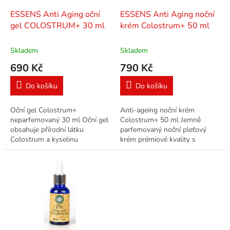
o
d
ESSENS Anti Aging oční
ESSENS Anti Aging noční
u
gel COLOSTRUM+ 30 ml
krém Colostrum+ 50 ml
k
t
Skladem
Skladem
ů
690 Kč
790 Kč
Do košíku
Do košíku
Oční gel Colostrum+
Anti-ageing noční krém
neparfemovaný 30 ml Oční gel
Colostrum+ 50 ml Jemně
obsahuje přírodní látku
parfemovaný noční pleťový
Colostrum a kyselinu
krém prémiové kvality s
hyaluronovou. Gel redukuje
colostrem, aloe vera a
váčky pod očima, osvěžuje
makadamiovým olejem
okolí očí. Velmi jemná...
omezující projevy stárnutí.