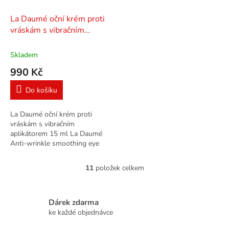
La Daumé oční krém proti
vráskám s vibračním
aplikátorem 15 ml
Skladem
990 Kč
Do košíku
La Daumé oční krém proti
vráskám s vibračním
aplikátorem 15 ml La Daumé
Anti-wrinkle smoothing eye
cream s vibračním aplikátorem
je unikátním spojením těch
11
položek celkem
O
nejlepších surovin a...
v
l
á
Dárek zdarma
d
ke každé objednávce
a