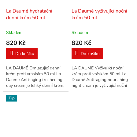
La Daumé hydratační
La Daumé vyživující noční
denní krém 50 ml
krém 50 ml
Skladem
Skladem
820 Kč
820 Kč
Do košíku
Do košíku
LA DAUMÉ Omlazující denní
LA DAUMÉ Vyživující noční
krém proti vráskám 50 ml La
krém proti vráskám 50 ml La
Daume Anti-aging freshening
Daumé Anti-aging nourishing
day cream je lehký denní krém,
night cream je vyživující noční
který vaší pleti přinese
krém, který vaší pleti dodá
hydrataci a viditelné omlazení....
hydrataci a jedinečnou
Tip
kombinaci...