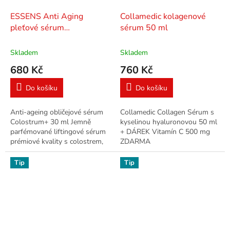
ESSENS Anti Aging
Collamedic kolagenové
pleťové sérum
sérum 50 ml
COLOSTRUM+ 30 ml
Skladem
Skladem
680 Kč
760 Kč
Do košíku
Do košíku
Anti-ageing obličejové sérum
Collamedic Collagen Sérum s
Colostrum+ 30 ml Jemně
kyselinou hyaluronovou 50 ml
parfémované liftingové sérum
+ DÁREK Vitamín C 500 mg
prémiové kvality s colostrem,
ZDARMA
kyselinou hyaluronovou,
makadamiovým olejem a
Tip
Tip
čajovníkem čínským...