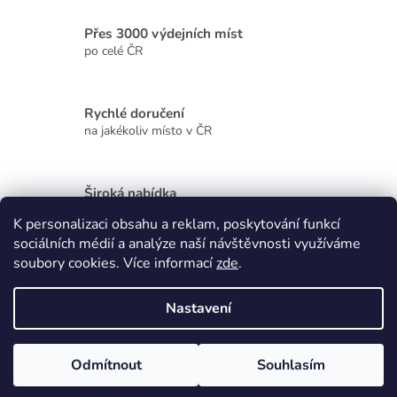
c
í
Přes 3000 výdejních míst
p
r
po celé ČR
v
k
y
Rychlé doručení
v
na jakékoliv místo v ČR
ý
p
i
s
Široká nabídka
u
kvalitních produktů
K personalizaci obsahu a reklam, poskytování funkcí
sociálních médií a analýze naší návštěvnosti využíváme
Z
soubory cookies. Více informací
zde
.
á
p
Vytvořil Shoptet
Nastavení
a
t
Copyright 2026
Zdraví, krása, dárky
. Všechna práva vyhrazena.
í
Odmítnout
Souhlasím
Upravit nastavení cookies