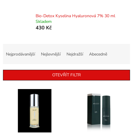
Bio-Detox Kyselina Hyaluronová 7% 30 ml
Skladem
430 Kč
Ř
a
Nejprodávanější
Nejlevnější
Nejdražší
Abecedně
z
e
n
OTEVŘÍT FILTR
í
p
V
r
ý
o
p
d
i
u
s
k
p
t
r
ů