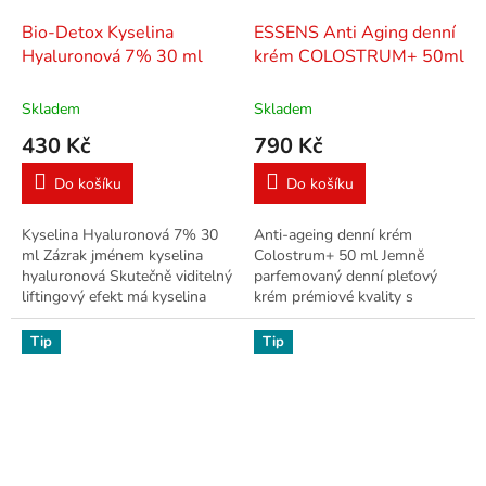
Bio-Detox Kyselina
ESSENS Anti Aging denní
Hyaluronová 7% 30 ml
krém COLOSTRUM+ 50ml
Skladem
Skladem
430 Kč
790 Kč
Do košíku
Do košíku
Kyselina Hyaluronová 7% 30
Anti-ageing denní krém
ml Zázrak jménem kyselina
Colostrum+ 50 ml Jemně
hyaluronová Skutečně viditelný
parfemovaný denní pleťový
liftingový efekt má kyselina
krém prémiové kvality s
hyaluronová jen pokud je
colostrem, aloe vera a
vysoce koncentrovaná. Což ta
makadamiovým olejem
Tip
Tip
naše...
omezující projevy stárnutí.
PŘÍRODNÍ...