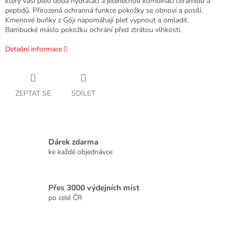
který vaší pleti dodá hydrataci a jedinečnou kombinaci ceramidů a
peptidů. Přirozená ochranná funkce pokožky se obnoví a posílí.
Kmenové buňky z Góji napomáhají pleť vypnout a omladit.
Bambucké máslo pokožku ochrání před ztrátou vlhkosti.
Detailní informace
ZEPTAT SE
SDÍLET
Dárek zdarma
ke každé objednávce
Přes 3000 výdejních míst
po celé ČR