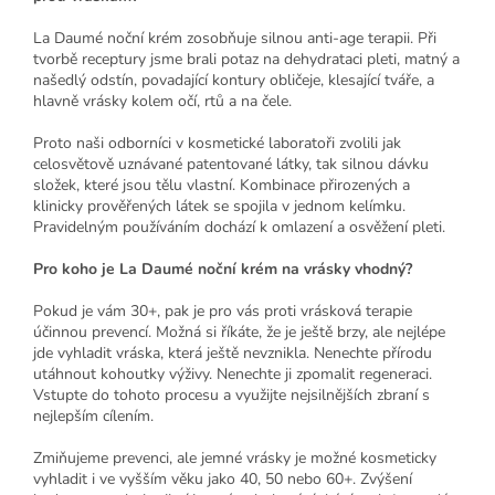
La Daumé noční krém zosobňuje silnou anti-age terapii. Při
tvorbě receptury jsme brali potaz na dehydrataci pleti, matný a
našedlý odstín, povadající kontury obličeje, klesající tváře, a
hlavně vrásky kolem očí, rtů a na čele.
Proto naši odborníci v kosmetické laboratoři zvolili jak
celosvětově uznávané patentované látky, tak silnou dávku
složek, které jsou tělu vlastní. Kombinace přirozených a
klinicky prověřených látek se spojila v jednom kelímku.
Pravidelným používáním dochází k omlazení a osvěžení pleti.
Pro koho je La Daumé noční krém na vrásky vhodný?
Pokud je vám 30+, pak je pro vás proti vrásková terapie
účinnou prevencí. Možná si říkáte, že je ještě brzy, ale nejlépe
jde vyhladit vráska, která ještě nevznikla. Nenechte přírodu
utáhnout kohoutky výživy. Nenechte ji zpomalit regeneraci.
Vstupte do tohoto procesu a využijte nejsilnějších zbraní s
nejlepším cílením.
Zmiňujeme prevenci, ale jemné vrásky je možné kosmeticky
vyhladit i ve vyšším věku jako 40, 50 nebo 60+. Zvýšení