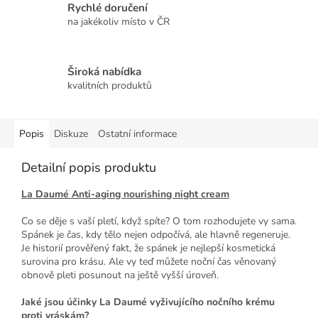
Rychlé doručení
na jakékoliv místo v ČR
Široká nabídka
kvalitních produktů
Popis
Diskuze
Ostatní informace
Detailní popis produktu
La Daumé Anti-aging nourishing night cream
Co se děje s vaší pletí, když spíte? O tom rozhodujete vy sama.
Spánek je čas, kdy tělo nejen odpočívá, ale hlavně regeneruje.
Je historií prověřený fakt, že spánek je nejlepší kosmetická
surovina pro krásu. Ale vy teď můžete noční čas věnovaný
obnově pleti posunout na ještě vyšší úroveň.
Jaké jsou účinky La Daumé vyživujícího nočního krému
proti vráskám?