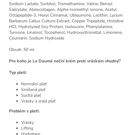
Sodium Lactate, Sorbitol, Tromethamine, Valine, Benzyl
Salicylate, Atelocollagen, Alpha-Isomethyl Ionone, Acetyl
Octapeptide-3, Hexyl Cinnamal, Ubiquinone, Lecithin, Lycium
Barbarum Callus Culture Extract, Copper Tripeptide, Histidine
HCl, Hydrolyzed Soy Protein, Isoleucine, Phenylalanine,
Tyrosine, Linalool, Tocopherol, Hydroxycitronellal, Limonene,
Coumarin, Sodium Hydroxide
Obsah: 50 ml
Pro koho je La Daumé noční krém proti vráskám vhodný?
Typ pleti:
Normální pleť
Smíšená pleť
Suchá pleť
Vrásky a zralá pleť
Problém s pletí:
Vrásky
Lifting
Hydratace