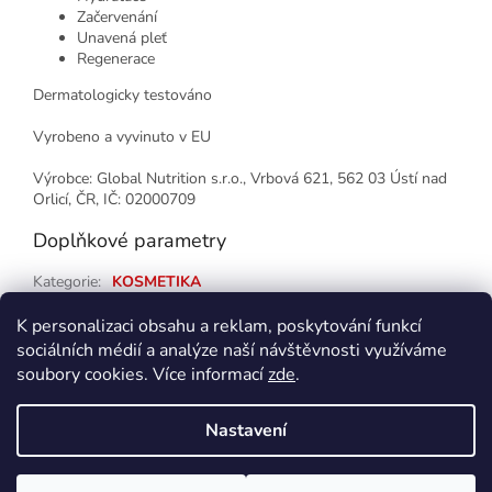
Začervenání
Unavená pleť
Regenerace
Dermatologicky testováno
Vyrobeno a vyvinuto v EU
Výrobce: Global Nutrition s.r.o., Vrbová 621, 562 03 Ústí nad
Orlicí, ČR, IČ: 02000709
Doplňkové parametry
Kategorie
:
KOSMETIKA
EAN
:
8594171611919
K personalizaci obsahu a reklam, poskytování funkcí
sociálních médií a analýze naší návštěvnosti využíváme
Z
soubory cookies. Více informací
zde
.
á
p
Vytvořil Shoptet
Nastavení
a
t
Copyright 2026
Zdraví, krása, dárky
. Všechna práva vyhrazena.
í