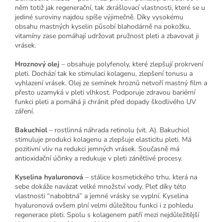
něm totiž jak regenerační, tak zkrášlovací vlastnosti, které se u
jediné suroviny najdou spíše výjimečně. Díky vysokému
obsahu mastných kyselin působí blahodárně na pokožku,
vitamíny zase pomáhají udržovat pružnost pleti a zbavovat ji
vrásek.
Hroznový olej
– obsahuje polyfenoly, které zlepšují prokrvení
pleti. Dochází tak ke stimulaci kolagenu, zlepšení tonusu a
vyhlazení vrásek. Olej ze semínek hroznů netvoří mastný film a
přesto uzamyká v pleti vlhkost. Podporuje zdravou bariérní
funkci pleti a pomáhá ji chránit před dopady škodlivého UV
záření.
Bakuchiol
– rostlinná náhrada retinolu (vit. A). Bakuchiol
stimuluje produkci kolagenu a zlepšuje elasticitu pleti. Má
pozitivní vliv na redukci jemných vrásek. Současně má
antioxidační účinky a redukuje v pleti zánětlivé procesy.
Kyselina hyaluronová
– stálice kosmetického trhu, která na
sebe dokáže navázat velké množství vody. Pleť díky této
vlastnosti “nabobtná” a jemné vrásky se vyplní. Kyselina
hyaluronová ovšem plní velmi důležitou funkci i z pohledu
regenerace pleti. Spolu s kolagenem patří mezi nejdůležitější