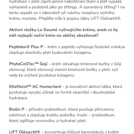
hydratace v pleti zajistí jemné nabobtnání tkání a pleť vypadá
vyhlazeně a podobně jako po liftingu. A opravdový lifting? I na
tento aspekt se v laboratoři při návrhu receptury nočního
krému myslelo. Přejděte níže k popisu látky LIFT Oléoactif®.
Aktivní složky La Daumé vyživujícího krému, aneb co by
měl nejlepší noční krém na obličej obsahovat?
Peptidox® Plus P
– krém s peptidy vyhlazuje hluboké vráskya
zlepšuje elasticitu pleti budováním kolagenu.
PhytoCellTec™ Goji
– krém obsahuje kmenové buňky z Góji
obnovují, které obnovují vlastní kmenové buňky v pleti, což
vede ke zvýšení produkce kolagenu.
ElfaMoist™ AC Humectant
– je inovativní aktivní látka, která
poskytuje vysoký účinek ve formě okamžité i dlouhodobé
hydratace.
Biolin P
– přírodní prebiotikum, které posiluje přirozenou
odolnost a zlepšuje kvalitu pokožky. Inulin – probiotikum,
které zajišťuje rovnováhu a hydrataci pleti.
LIFT Oléoactif®
– koncentruje klíčové biomolekuly z květin