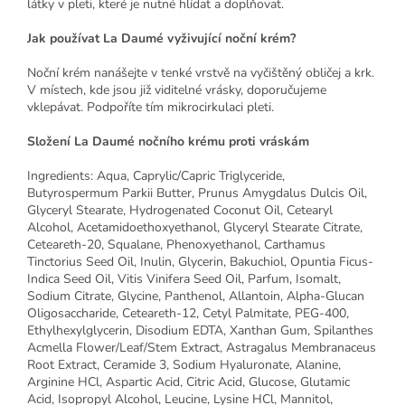
látky v pleti, které je nutné hlídat a doplňovat.
Jak používat La Daumé vyživující noční krém?
Noční krém nanášejte v tenké vrstvě na vyčištěný obličej a krk.
V místech, kde jsou již viditelné vrásky, doporučujeme
vklepávat. Podpoříte tím mikrocirkulaci pleti.
Složení La Daumé nočního krému proti vráskám
Ingredients: Aqua, Caprylic/Capric Triglyceride,
Butyrospermum Parkii Butter, Prunus Amygdalus Dulcis Oil,
Glyceryl Stearate, Hydrogenated Coconut Oil, Cetearyl
Alcohol, Acetamidoethoxyethanol, Glyceryl Stearate Citrate,
Ceteareth-20, Squalane, Phenoxyethanol, Carthamus
Tinctorius Seed Oil, Inulin, Glycerin, Bakuchiol, Opuntia Ficus-
Indica Seed Oil, Vitis Vinifera Seed Oil, Parfum, Isomalt,
Sodium Citrate, Glycine, Panthenol, Allantoin, Alpha-Glucan
Oligosaccharide, Ceteareth-12, Cetyl Palmitate, PEG-400,
Ethylhexylglycerin, Disodium EDTA, Xanthan Gum, Spilanthes
Acmella Flower/Leaf/Stem Extract, Astragalus Membranaceus
Root Extract, Ceramide 3, Sodium Hyaluronate, Alanine,
Arginine HCl, Aspartic Acid, Citric Acid, Glucose, Glutamic
Acid, Isopropyl Alcohol, Leucine, Lysine HCl, Mannitol,