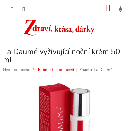
Přejít
NÁKU
na
obsah
KOŠÍK
La Daumé vyživující noční krém 50
ml
Průměrné
Neohodnoceno
Podrobnosti hodnocení
Značka:
La Daumé
hodnocení
produktu
je
0,0
z
5
hvězdiček.