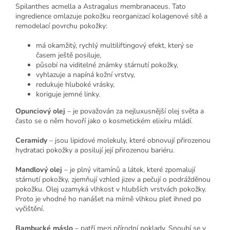
Spilanthes acmella a Astragalus membranaceus. Tato
ingredience omlazuje pokožku reorganizací kolagenové sítě a
remodelací povrchu pokožky:
má okamžitý, rychlý multiliftingový efekt, který se
časem ještě posiluje,
působí na viditelné známky stárnutí pokožky,
vyhlazuje a napíná kožní vrstvy,
redukuje hluboké vrásky,
koriguje jemné linky.
Opunciový olej
– je považován za nejluxusnější olej světa a
často se o něm hovoří jako o kosmetickém elixíru mládí.
Ceramidy
– jsou lipidové molekuly, které obnovují přirozenou
hydrataci pokožky a posilují její přirozenou bariéru.
Mandlový olej
– je plný vitamínů a látek, které zpomalují
stárnutí pokožky, zjemňují vzhled jizev a pečují o podrážděnou
pokožku. Olej uzamyká vlhkost v hlubších vrstvách pokožky.
Proto je vhodné ho nanášet na mírně vlhkou pleť ihned po
vyčištění.
Bambucké máslo
– patří mezi přírodní poklady. Snoubí se v