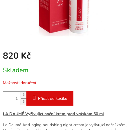
820 Kč
Měrná
Skladem
cena:
Možnosti doručení
Přidat do košíku
LA DAUMÉ Vyživující noční krém proti vráskám 50 ml
La Daumé Anti-aging nourishing night cream je vyživující noční krém,