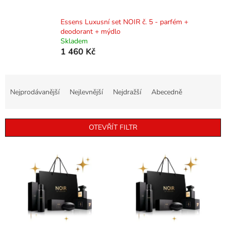
Essens Luxusní set NOIR č. 5 - parfém +
deodorant + mýdlo
Skladem
1 460 Kč
Ř
a
Nejprodávanější
Nejlevnější
Nejdražší
Abecedně
z
e
n
OTEVŘÍT FILTR
í
p
V
r
ý
o
p
d
i
u
s
k
p
t
r
ů