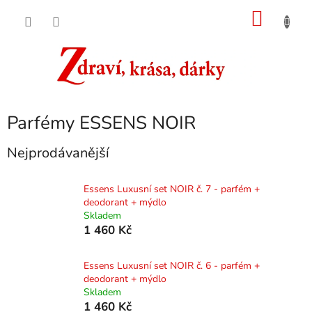
Přejít
NÁKU
na
obsah
KOŠÍK
Parfémy ESSENS NOIR
Nejprodávanější
Essens Luxusní set NOIR č. 7 - parfém +
deodorant + mýdlo
Skladem
1 460 Kč
Essens Luxusní set NOIR č. 6 - parfém +
deodorant + mýdlo
Skladem
1 460 Kč