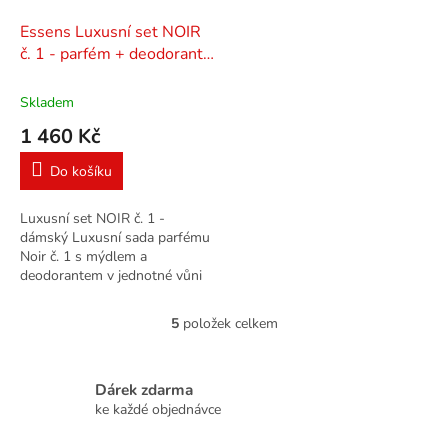
Essens Luxusní set NOIR
č. 1 - parfém + deodorant
+ mýdlo
Skladem
1 460 Kč
Do košíku
Luxusní set NOIR č. 1 -
dámský Luxusní sada parfému
Noir č. 1 s mýdlem a
deodorantem v jednotné vůni
ve stylové dárkové tašce.
5
položek celkem
O
v
l
á
Dárek zdarma
d
ke každé objednávce
a
c