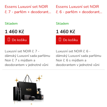
o
d
Essens Luxusní set NOIR
Essens Luxusní set NOIR
u
č. 7 - parfém + deodorant
č. 6 - parfém + deodorant
k
+ mýdlo
+ mýdlo
t
Skladem
Skladem
ů
1 460 Kč
1 460 Kč
Do košíku
Do košíku
Luxusní set NOIR č. 7 -
Luxusní set NOIR č. 6 -
dámský Luxusní sada parfému
dámský Luxusní sada parfému
Noir č. 7 s mýdlem a
Noir č. 6 s mýdlem a
deodorantem v jednotné vůni
deodorantem v jednotné vůni
ve stylové dárkové tašce.
ve stylové dárkové tašce.