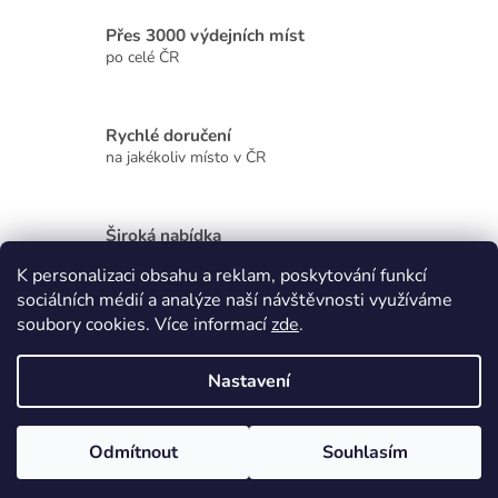
í
Přes 3000 výdejních míst
p
r
po celé ČR
v
k
y
Rychlé doručení
v
na jakékoliv místo v ČR
ý
p
i
s
Široká nabídka
u
kvalitních produktů
K personalizaci obsahu a reklam, poskytování funkcí
sociálních médií a analýze naší návštěvnosti využíváme
Z
soubory cookies. Více informací
zde
.
á
p
Vytvořil Shoptet
Nastavení
a
t
Copyright 2026
Zdraví, krása, dárky
. Všechna práva vyhrazena.
í
Odmítnout
Souhlasím
Upravit nastavení cookies