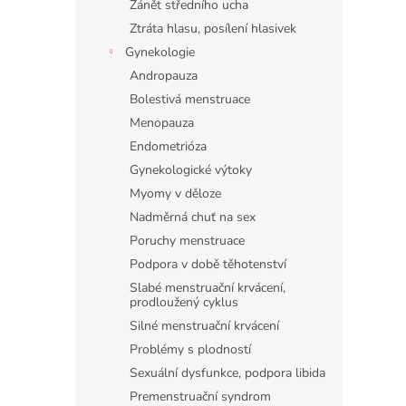
Zánět středního ucha
Ztráta hlasu, posílení hlasivek
Gynekologie
Andropauza
Bolestivá menstruace
Menopauza
Endometrióza
Gynekologické výtoky
Myomy v děloze
Nadměrná chuť na sex
Poruchy menstruace
Podpora v době těhotenství
Slabé menstruační krvácení,
prodloužený cyklus
Silné menstruační krvácení
Problémy s plodností
Sexuální dysfunkce, podpora libida
Premenstruační syndrom