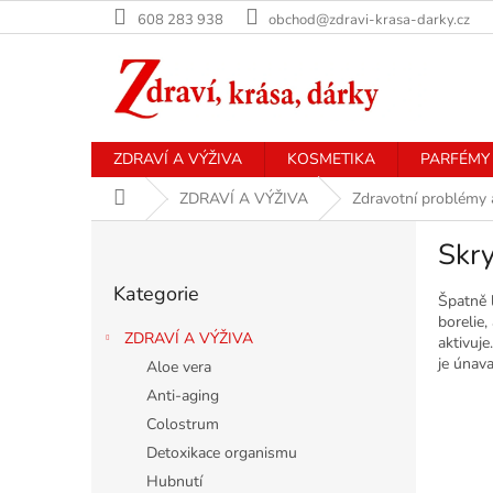
Přejít
608 283 938
obchod@zdravi-krasa-darky.cz
na
obsah
ZDRAVÍ A VÝŽIVA
KOSMETIKA
PARFÉMY
Domů
ZDRAVÍ A VÝŽIVA
Zdravotní problémy 
P
Skr
o
Přeskočit
s
Kategorie
kategorie
t
Špatně l
borelie
r
ZDRAVÍ A VÝŽIVA
aktivuje
a
je únav
Aloe vera
n
Anti-aging
n
í
Colostrum
p
Detoxikace organismu
a
Hubnutí