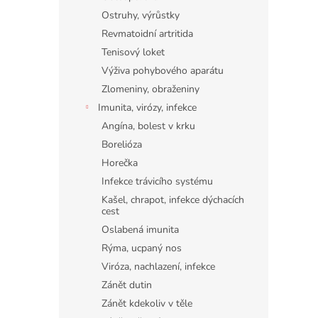
Ostruhy, výrůstky
Revmatoidní artritida
Tenisový loket
Výživa pohybového aparátu
Zlomeniny, obraženiny
Imunita, virózy, infekce
Angína, bolest v krku
Borelióza
Horečka
Infekce trávicího systému
Kašel, chrapot, infekce dýchacích
cest
Oslabená imunita
Rýma, ucpaný nos
Viróza, nachlazení, infekce
Zánět dutin
Zánět kdekoliv v těle