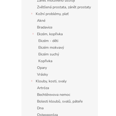
Zánět močového ústrojí
Zvětšená prostata, zánět prostaty
Kožní problémy, pleť
Akné
Bradavice
Ekzém, kopřivka
Ekzém - děti
Ekzém mokvavý
Ekzém suchý
Kopřivka
Opary
Vrásky
Klouby, kosti, svaly
Artróza
Bechtěrevova nemoc
Bolesti kloubů, svalů, páteře
Dna
Osteoporóza