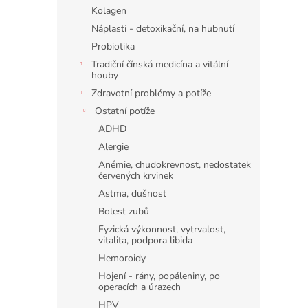
n
Kolagen
e
Náplasti - detoxikační, na hubnutí
l
Probiotika
Tradiční čínská medicína a vitální
houby
Zdravotní problémy a potíže
Ostatní potíže
ADHD
Alergie
Anémie, chudokrevnost, nedostatek
červených krvinek
Astma, dušnost
Bolest zubů
Fyzická výkonnost, vytrvalost,
vitalita, podpora libida
Hemoroidy
Hojení - rány, popáleniny, po
operacích a úrazech
HPV