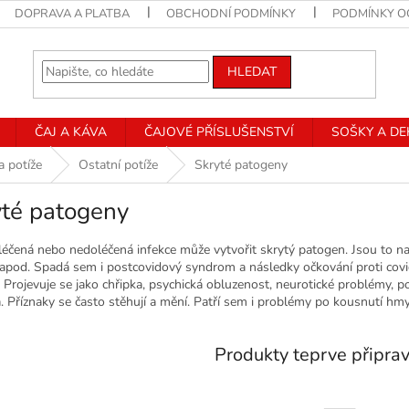
DOPRAVA A PLATBA
OBCHODNÍ PODMÍNKY
PODMÍNKY O
HLEDAT
ČAJ A KÁVA
ČAJOVÉ PŘÍSLUŠENSTVÍ
SOŠKY A D
a potíže
Ostatní potíže
Skryté patogeny
yté patogeny
éčená nebo nedoléčená infekce může vytvořit skrytý patogen. Jsou to např
, apod. Spadá sem i postcovidový syndrom a následky očkování proti covid
. Projevuje se jako chřipka, psychická obluzenost, neurotické problémy, p
a. Příznaky se často stěhují a mění. Patří sem i problémy po kousnutí hm
Produkty teprve připra