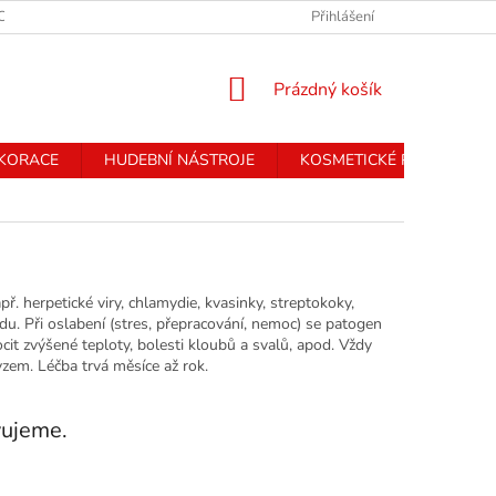
CHRANY OSOBNÍCH ÚDAJŮ
Přihlášení
NÁKUPNÍ
Prázdný košík
KOŠÍK
EKORACE
HUDEBNÍ NÁSTROJE
KOSMETICKÉ PŘÍSTROJE
. herpetické viry, chlamydie, kvasinky, streptokoky,
u. Při oslabení (stres, přepracování, nemoc) se patogen
ocit zvýšené teploty, bolesti kloubů a svalů, apod. Vždy
yzem. Léčba trvá měsíce až rok.
vujeme.