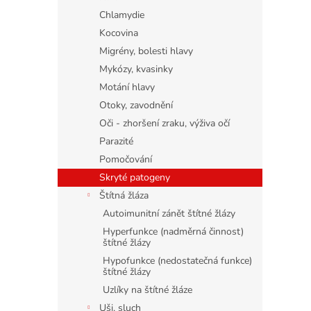
Chlamydie
Kocovina
Migrény, bolesti hlavy
Mykózy, kvasinky
Motání hlavy
Otoky, zavodnění
Oči - zhoršení zraku, výživa očí
Parazité
Pomočování
Skryté patogeny
Štítná žláza
Autoimunitní zánět štítné žlázy
Hyperfunkce (nadměrná činnost)
štítné žlázy
Hypofunkce (nedostatečná funkce)
štítné žlázy
Uzlíky na štítné žláze
Uši, sluch