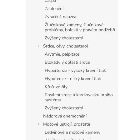
Zácpa
Zahlenění
Zvracení, nauzea
Žlučníkové kameny, žlučníkové
problémy, bolesti v pravém podžebří
Zvýšený cholesterol
Srdce, cévy, cholesterol
Arytmie, palpitace
Blokády v oblasti srdce
Hypertenze - vysoký krevní tlak
Hypotenze - nízký krevní tlak
Křečové žíly
Posílení srdce a kardiovaskulárního
systému
Zvýšený cholesterol
Nádorová onemocnění
Močové ústrojí, prostata
Ledvinové a močové kameny