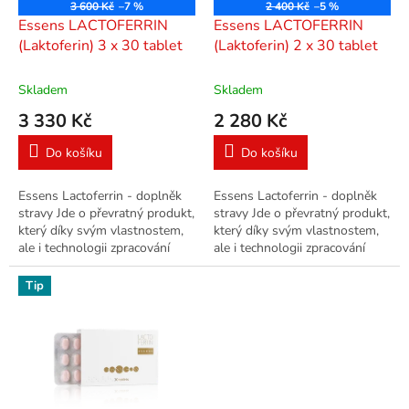
o
D
D
3 600 Kč
–7 %
2 400 Kč
–5 %
A
A
d
Essens LACTOFERRIN
Essens LACTOFERRIN
R
R
u
M
M
(Laktoferin) 3 x 30 tablet
(Laktoferin) 2 x 30 tablet
A
A
k
t
Skladem
Skladem
ů
3 330 Kč
2 280 Kč
Do košíku
Do košíku
Essens Lactoferrin - doplněk
Essens Lactoferrin - doplněk
stravy Jde o převratný produkt,
stravy Jde o převratný produkt,
který díky svým vlastnostem,
který díky svým vlastnostem,
ale i technologii zpracování
ale i technologii zpracování
vysoce převyšuje obdobné
vysoce převyšuje obdobné
produkty s přídavkem...
produkty s přídavkem...
Tip