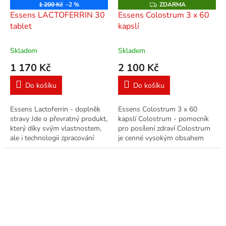
1 200 Kč
–2 %
ZDARMA
Z
D
Essens LACTOFERRIN 30
Essens Colostrum 3 x 60
A
tablet
kapslí
R
M
A
Skladem
Skladem
1 170 Kč
2 100 Kč
Do košíku
Do košíku
Essens Lactoferrin - doplněk
Essens Colostrum 3 x 60
stravy Jde o převratný produkt,
kapslí Colostrum - pomocník
který díky svým vlastnostem,
pro posílení zdraví Colostrum
ale i technologii zpracování
je cenné vysokým obsahem
vysoce převyšuje obdobné
biologicky aktivních látek
produkty s přídavkem...
zejména imunoglobulinů IgG
a...