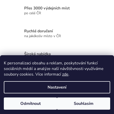
í
Přes 3000 výdejních míst
p
r
po celé ČR
v
k
y
Rychlé doručení
v
na jakékoliv místo v ČR
ý
p
i
s
Široká nabídka
u
kvalitních produktů
K personalizaci obsahu a reklam, poskytování funkcí
sociálních médií a analýze naší návštěvnosti využíváme
Z
soubory cookies. Více informací
zde
.
á
p
Vytvořil Shoptet
Nastavení
a
t
Copyright 2026
Zdraví, krása, dárky
. Všechna práva vyhrazena.
í
Odmítnout
Souhlasím
Upravit nastavení cookies