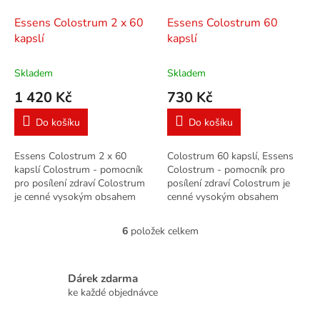
Essens Colostrum 2 x 60
Essens Colostrum 60
kapslí
kapslí
Skladem
Skladem
1 420 Kč
730 Kč
Do košíku
Do košíku
Essens Colostrum 2 x 60
Colostrum 60 kapslí, Essens
kapslí Colostrum - pomocník
Colostrum - pomocník pro
pro posílení zdraví Colostrum
posílení zdraví Colostrum je
je cenné vysokým obsahem
cenné vysokým obsahem
biologicky aktivních látek
biologicky aktivních látek
zejména imunoglobulinů IgG
zejména imunoglobulinů IgG
6
položek celkem
O
a...
a...
v
l
á
Dárek zdarma
d
ke každé objednávce
a
c