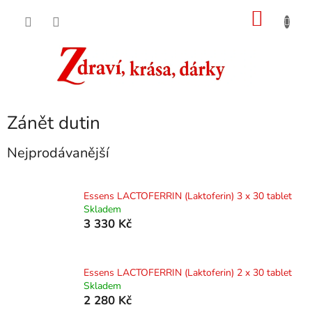
Přejít
NÁKU
na
obsah
KOŠÍK
Zánět dutin
Nejprodávanější
Essens LACTOFERRIN (Laktoferin) 3 x 30 tablet
Skladem
3 330 Kč
Essens LACTOFERRIN (Laktoferin) 2 x 30 tablet
Skladem
2 280 Kč