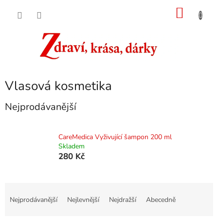
Přejít
NÁKU
na
obsah
KOŠÍK
Vlasová kosmetika
Nejprodávanější
CareMedica Vyživující šampon 200 ml
Skladem
280 Kč
Ř
a
Nejprodávanější
Nejlevnější
Nejdražší
Abecedně
z