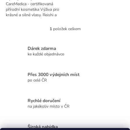
CareMedica - certifikovaná
přírodní kosmetika Výživa pro
krásné a silné vlasy. Reishi a
rdesno mnohokvěté podporují
růst vlasů a vyživují je od...
1
položek celkem
O
v
l
á
Dárek zdarma
d
ke každé objednávce
a
c
í
Přes 3000 výdejních míst
p
r
po celé ČR
v
k
y
Rychlé doručení
v
na jakékoliv místo v ČR
ý
p
i
s
Široká nabídka