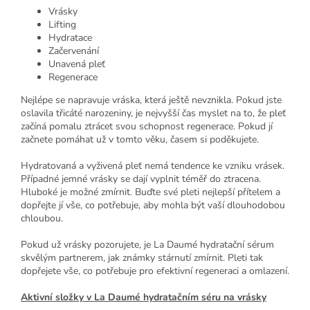
Vrásky
Lifting
Hydratace
Začervenání
Unavená pleť
Regenerace
Nejlépe se napravuje vráska, která ještě nevznikla. Pokud jste
oslavila třicáté narozeniny, je nejvyšší čas myslet na to, že pleť
začíná pomalu ztrácet svou schopnost regenerace. Pokud jí
začnete pomáhat už v tomto věku, časem si poděkujete.
Hydratovaná a vyživená pleť nemá tendence ke vzniku vrásek.
Případné jemné vrásky se dají vyplnit téměř do ztracena.
Hluboké je možné zmírnit. Buďte své pleti nejlepší přítelem a
dopřejte jí vše, co potřebuje, aby mohla být vaší dlouhodobou
chloubou.
Pokud už vrásky pozorujete, je La Daumé hydratační sérum
skvělým partnerem, jak známky stárnutí zmírnit. Pleti tak
dopřejete vše, co potřebuje pro efektivní regeneraci a omlazení.
Aktivní složky v La Daumé hydratačním séru na vrásky