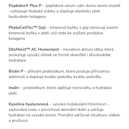
Peptidox® Plus P
– peptidové sérum vám doma nesmí chybět
–vyhlazuje hluboké vrásky a zlepšuje elasticitu pleti
budováním kolagenu
PhytoCellTec™ Goji
– kmenové buňky z góji obnovují vlastní
kmenové buňky v pleti, což vede ke zvýšení produkce
kolagenu
ElfaMoist™ AC Humectant
– inovativní aktivní látka, která
poskytuje vysoký účinek ve formě okamžité i dlouhodobé
hydratace
Biolin P
– přírodní prebiotikum, které posiluje přirozenou
odolnost a zlepšuje kvalitu pokožky kvalitu pokožky.
Inulin
– probiotikum, které zajišťuje rovnováhu a hydrataci
pleti.
Kyselina hyaluronová
– vysoká molekulární hmotnost –
zachovává vodu v povrchové dermální tkáni a udržuje
hydrataci na vysoké úrovni. Pomáhá udržovat strukturu vláken
a pružnost.