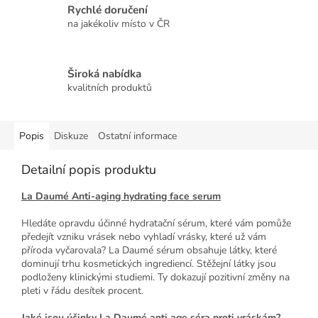
Rychlé doručení
na jakékoliv místo v ČR
Široká nabídka
kvalitních produktů
Popis
Diskuze
Ostatní informace
Detailní popis produktu
La Daumé Anti-aging hydrating face serum
Hledáte opravdu účinné hydratační sérum, které vám pomůže
předejít vzniku vrásek nebo vyhladí vrásky, které už vám
příroda vyčarovala? La Daumé sérum obsahuje látky, které
dominují trhu kosmetických ingrediencí. Stěžejní látky jsou
podloženy klinickými studiemi. Ty dokazují pozitivní změny na
pleti v řádu desítek procent.
Jaké jsou účinky La Daumé anti age séra proti vráskám?