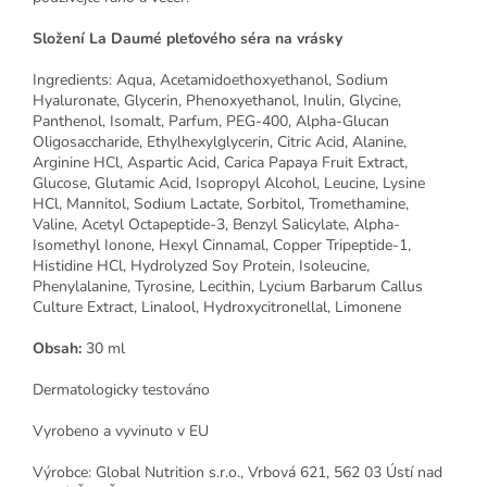
Složení La Daumé pleťového séra na vrásky
Ingredients: Aqua, Acetamidoethoxyethanol, Sodium
Hyaluronate, Glycerin, Phenoxyethanol, Inulin, Glycine,
Panthenol, Isomalt, Parfum, PEG-400, Alpha-Glucan
Oligosaccharide, Ethylhexylglycerin, Citric Acid, Alanine,
Arginine HCl, Aspartic Acid, Carica Papaya Fruit Extract,
Glucose, Glutamic Acid, Isopropyl Alcohol, Leucine, Lysine
HCl, Mannitol, Sodium Lactate, Sorbitol, Tromethamine,
Valine, Acetyl Octapeptide-3, Benzyl Salicylate, Alpha-
Isomethyl Ionone, Hexyl Cinnamal, Copper Tripeptide-1,
Histidine HCl, Hydrolyzed Soy Protein, Isoleucine,
Phenylalanine, Tyrosine, Lecithin, Lycium Barbarum Callus
Culture Extract, Linalool, Hydroxycitronellal, Limonene
Obsah:
30 ml
Dermatologicky testováno
Vyrobeno a vyvinuto v EU
Výrobce: Global Nutrition s.r.o., Vrbová 621, 562 03 Ústí nad