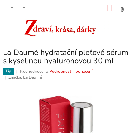
Přejít
NÁKU
na
obsah
KOŠÍK
La Daumé hydratační pleťové sérum
s kyselinou hyaluronovou 30 ml
Průměrné
Neohodnoceno
Podrobnosti hodnocení
Tip
hodnocení
Značka:
La Daumé
produktu
je
0,0
z
5
hvězdiček.