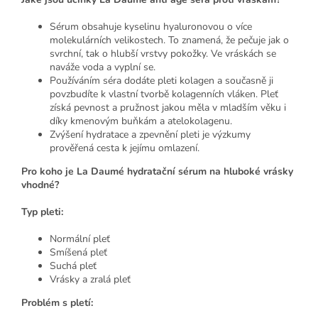
Sérum obsahuje kyselinu hyaluronovou o více
molekulárních velikostech. To znamená, že pečuje jak o
svrchní, tak o hlubší vrstvy pokožky. Ve vráskách se
naváže voda a vyplní se.
Používáním séra dodáte pleti kolagen a současně ji
povzbudíte k vlastní tvorbě kolagenních vláken. Pleť
získá pevnost a pružnost jakou měla v mladším věku i
díky kmenovým buňkám a atelokolagenu.
Zvýšení hydratace a zpevnění pleti je výzkumy
prověřená cesta k jejímu omlazení.
Pro koho je La Daumé hydratační sérum na hluboké vrásky
vhodné?
Typ pleti:
Normální pleť
Smíšená pleť
Suchá pleť
Vrásky a zralá pleť
Problém s pletí: