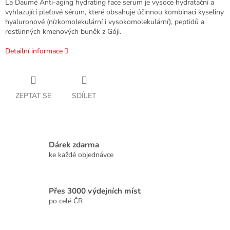
La Daumé Anti-aging hydrating face serum je vysoce hydratační a
vyhlazující pleťové sérum, které obsahuje účinnou kombinaci kyseliny
hyaluronové (nízkomolekulární i vysokomolekulární), peptidů a
rostlinných kmenových buněk z Góji.
Detailní informace
ZEPTAT SE
SDÍLET
Dárek zdarma
ke každé objednávce
Přes 3000 výdejních míst
po celé ČR