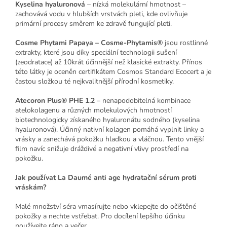
Kyselina hyaluronová
– nízká molekulární hmotnost –
zachovává vodu v hlubších vrstvách pleti, kde ovlivňuje
primární procesy směrem ke zdravě fungující pleti.
Cosme Phytami Papaya – Cosme-Phytamis®
jsou rostlinné
extrakty, které jsou díky speciální technologii sušení
(zeodratace) až 10krát účinnější než klasické extrakty. Přínos
této látky je oceněn certifikátem Cosmos Standard Ecocert a je
častou složkou té nejkvalitnější přírodní kosmetiky.
Atecoron Plus® PHE 1.2
– nenapodobitelná kombinace
atelokolagenu a různých molekulových hmotností
biotechnologicky získaného hyaluronátu sodného (kyselina
hyaluronová). Účinný nativní kolagen pomáhá vyplnit linky a
vrásky a zanechává pokožku hladkou a vláčnou. Tento vnější
film navíc snižuje dráždivé a negativní vlivy prostředí na
pokožku.
Jak používat La Daumé anti age hydratační sérum proti
vráskám?
Malé množství séra vmasírujte nebo vklepejte do očištěné
pokožky a nechte vstřebat. Pro docílení lepšího účinku
používejte ráno a večer.