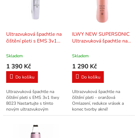
i
r
s
o
p
d
r
u
o
k
d
t
Ultrazvuková špachtle na
ILWY NEW SUPERSONIC
u
ů
čištění pleti s EMS 3v1
Ultrazvuková špachtle na
k
Ilwy 8023 - bílá
čištění pleti - oranžová
t
Skladem
Skladem
ů
1 390 Kč
1 290 Kč
Do košíku
Do košíku
Ultrazvuková špachtle na
Ultrazvuková špachtle na
čištění pleti s EMS 3v1 Ilwy
čištění pleti - oranžová
8023 Nastartujte s tímto
Omlazení, redukce vrásek a
novým ultrazvukovým
konec tvorby akné!
přístrojem přirozené procesy
Ultrazvuková špachtle je
samoobnovy epidermis! Nový
určena pro udržování hebké a
ultrazvukový čistič...
hladké pleti,...