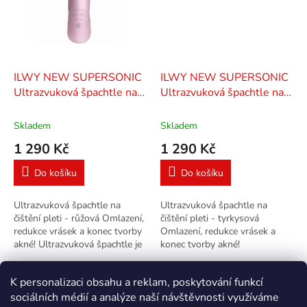
ILWY NEW SUPERSONIC
ILWY NEW SUPERSONIC
Ultrazvuková špachtle na
Ultrazvuková špachtle na
čištění pleti - růžová
čištění pleti - tyrkysová
Skladem
Skladem
1 290 Kč
1 290 Kč
Do košíku
Do košíku
Ultrazvuková špachtle na
Ultrazvuková špachtle na
čištění pleti - růžová Omlazení,
čištění pleti - tyrkysová
redukce vrásek a konec tvorby
Omlazení, redukce vrásek a
akné! Ultrazvuková špachtle je
konec tvorby akné!
určena pro udržování hebké a
Ultrazvuková špachtle je
hladké pleti,...
určena pro udržování hebké a
4
položek celkem
O
K personalizaci obsahu a reklam, poskytování funkcí
hladké pleti,...
v
sociálních médií a analýze naší návštěvnosti využíváme