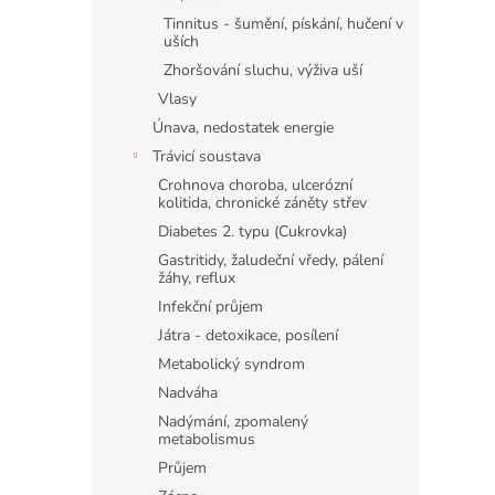
Tinnitus - šumění, pískání, hučení v
uších
Zhoršování sluchu, výživa uší
Vlasy
Únava, nedostatek energie
Trávicí soustava
Crohnova choroba, ulcerózní
kolitida, chronické záněty střev
Diabetes 2. typu (Cukrovka)
Gastritidy, žaludeční vředy, pálení
žáhy, reflux
Infekční průjem
Játra - detoxikace, posílení
Metabolický syndrom
Nadváha
Nadýmání, zpomalený
metabolismus
Průjem