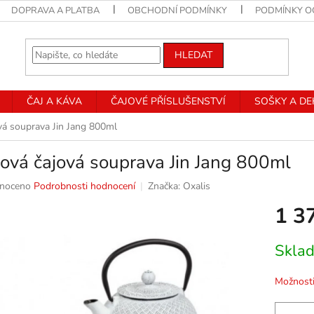
DOPRAVA A PLATBA
OBCHODNÍ PODMÍNKY
PODMÍNKY O
HLEDAT
ČAJ A KÁVA
ČAJOVÉ PŘÍSLUŠENSTVÍ
SOŠKY A D
ová souprava Jin Jang 800ml
nová čajová souprava Jin Jang 800ml
né
noceno
Podrobnosti hodnocení
Značka:
Oxalis
ní
1 3
u
Měrná
Skla
cena:
k.
Možnosti