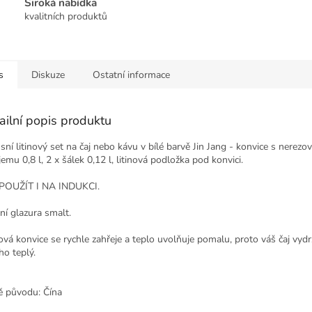
Široká nabídka
kvalitních produktů
s
Diskuze
Ostatní informace
ailní popis produktu
sní litinový set na čaj nebo kávu v bílé barvě Jin Jang - konvice s nerez
jemu 0,8 l, 2 x šálek
0,12 l, litinová podložka pod konvici.
POUŽÍT I NA INDUKCI.
ní glazura smalt.
nová konvice se rychle zahřeje a teplo uvolňuje pomalu, proto váš čaj vydr
ho teplý.
 původu: Čína