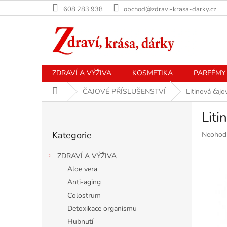
Přejít
608 283 938
obchod@zdravi-krasa-darky.cz
na
obsah
ZDRAVÍ A VÝŽIVA
KOSMETIKA
PARFÉMY
Domů
ČAJOVÉ PŘÍSLUŠENSTVÍ
Litinová čaj
P
Liti
o
Přeskočit
s
Kategorie
Průměr
Neohod
kategorie
t
hodnoce
r
produkt
ZDRAVÍ A VÝŽIVA
a
je
Aloe vera
n
0,0
Anti-aging
z
n
5
í
Colostrum
hvězdiče
p
Detoxikace organismu
a
Hubnutí