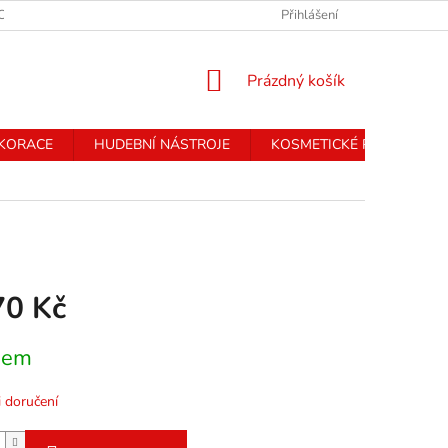
CHRANY OSOBNÍCH ÚDAJŮ
Přihlášení
NÁKUPNÍ
Prázdný košík
KOŠÍK
EKORACE
HUDEBNÍ NÁSTROJE
KOSMETICKÉ PŘÍSTROJE
70 Kč
dem
 doručení