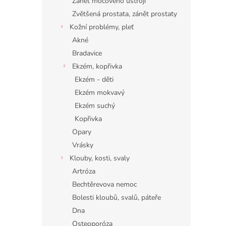
Zánět močového ústrojí
Zvětšená prostata, zánět prostaty
Kožní problémy, pleť
Akné
Bradavice
Ekzém, kopřivka
Ekzém - děti
Ekzém mokvavý
Ekzém suchý
Kopřivka
Opary
Vrásky
Klouby, kosti, svaly
Artróza
Bechtěrevova nemoc
Bolesti kloubů, svalů, páteře
Dna
Osteoporóza