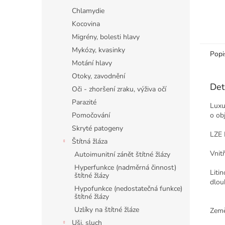
Chlamydie
Kocovina
Migrény, bolesti hlavy
Mykózy, kvasinky
Popi
Motání hlavy
Otoky, zavodnění
Det
Oči - zhoršení zraku, výživa očí
Parazité
Luxu
o ob
Pomočování
Skryté patogeny
LZE 
Štítná žláza
Vnitř
Autoimunitní zánět štítné žlázy
Hyperfunkce (nadměrná činnost)
Liti
štítné žlázy
dlou
Hypofunkce (nedostatečná funkce)
štítné žlázy
Uzlíky na štítné žláze
Země
Uši, sluch