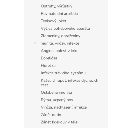
Ostruhy, výrůstky
Revmatoidní artritida
Tenisový loket
Výživa pohybového aparátu
Zlomeniny, obraženiny
Imunita, virózy, infekce
Angína, bolest v krku
Borelióza
Horečka
Infekce trávicího systému
Kašel, chrapot, infekce dýchacích
cest
Oslabená imunita
Rýma, ucpaný nos
Viróza, nachlazení, infekce
Zánět dutin
Zánět kdekoliv v těle