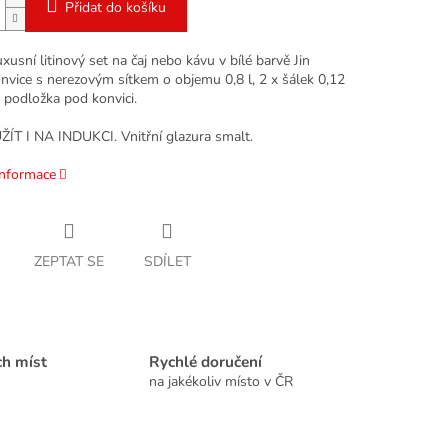
Přidat do košíku
xusní litinový set na čaj nebo kávu v bílé barvě Jin
onvice s nerezovým sítkem o objemu 0,8 l, 2 x šálek
0,12
vá podložka pod konvici.
ÍT I NA INDUKCI. Vnitřní glazura smalt.
informace
ZEPTAT SE
SDÍLET
ch míst
Rychlé doručení
na jakékoliv místo v ČR