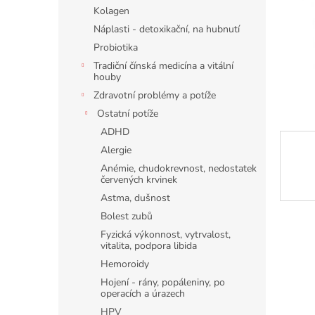
n
Kolagen
e
Náplasti - detoxikační, na hubnutí
l
Probiotika
Tradiční čínská medicína a vitální
houby
Zdravotní problémy a potíže
Ostatní potíže
ADHD
Alergie
Anémie, chudokrevnost, nedostatek
červených krvinek
Astma, dušnost
Bolest zubů
Fyzická výkonnost, vytrvalost,
vitalita, podpora libida
Hemoroidy
Hojení - rány, popáleniny, po
operacích a úrazech
HPV