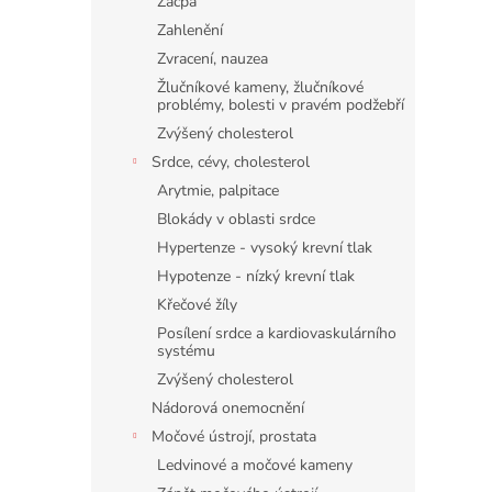
Zácpa
Zahlenění
Zvracení, nauzea
Žlučníkové kameny, žlučníkové
problémy, bolesti v pravém podžebří
Zvýšený cholesterol
Srdce, cévy, cholesterol
Arytmie, palpitace
Blokády v oblasti srdce
Hypertenze - vysoký krevní tlak
Hypotenze - nízký krevní tlak
Křečové žíly
Posílení srdce a kardiovaskulárního
systému
Zvýšený cholesterol
Nádorová onemocnění
Močové ústrojí, prostata
Ledvinové a močové kameny