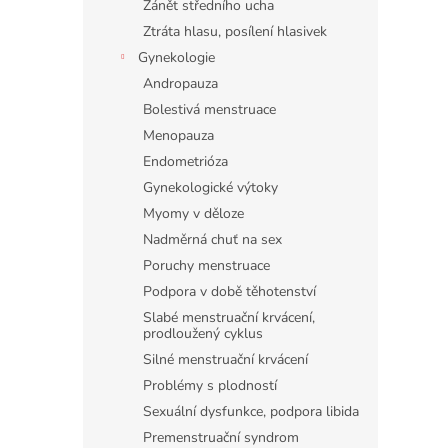
Zánět středního ucha
Ztráta hlasu, posílení hlasivek
Gynekologie
Andropauza
Bolestivá menstruace
Menopauza
Endometrióza
Gynekologické výtoky
Myomy v děloze
Nadměrná chuť na sex
Poruchy menstruace
Podpora v době těhotenství
Slabé menstruační krvácení,
prodloužený cyklus
Silné menstruační krvácení
Problémy s plodností
Sexuální dysfunkce, podpora libida
Premenstruační syndrom