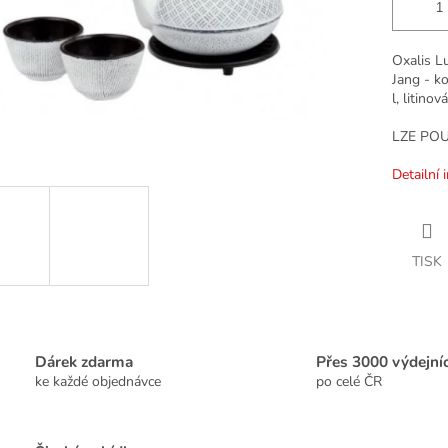
Oxalis Lu
Jang - k
l, litino
LZE POUŽ
Detailní 
TISK
Dárek zdarma
Přes 3000 výdejní
ke každé objednávce
po celé ČR