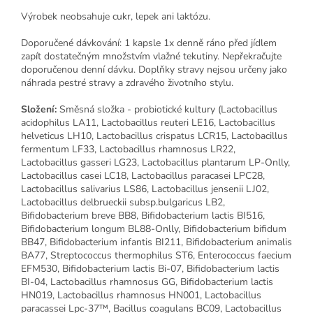
Výrobek neobsahuje cukr, lepek ani laktózu.
Doporučené dávkování: 1 kapsle 1x denně ráno před jídlem
zapít dostatečným množstvím vlažné tekutiny. Nepřekračujte
doporučenou denní dávku. Doplňky stravy nejsou určeny jako
náhrada pestré stravy a zdravého životního stylu.
Složení:
Směsná složka - probiotické kultury (Lactobacillus
acidophilus LA11, Lactobacillus reuteri LE16, Lactobacillus
helveticus LH10, Lactobacillus crispatus LCR15, Lactobacillus
fermentum LF33, Lactobacillus rhamnosus LR22,
Lactobacillus gasseri LG23, Lactobacillus plantarum LP-Onlly,
Lactobacillus casei LC18, Lactobacillus paracasei LPC28,
Lactobacillus salivarius LS86, Lactobacillus jensenii LJ02,
Lactobacillus delbrueckii subsp.bulgaricus LB2,
Bifidobacterium breve BB8, Bifidobacterium lactis BI516,
Bifidobacterium longum BL88-Onlly, Bifidobacterium bifidum
BB47, Bifidobacterium infantis BI211, Bifidobacterium animalis
BA77, Streptococcus thermophilus ST6, Enterococcus faecium
EFM530, Bifidobacterium lactis Bi-07, Bifidobacterium lactis
BI-04, Lactobacillus rhamnosus GG, Bifidobacterium lactis
HN019, Lactobacillus rhamnosus HN001, Lactobacillus
paracassei Lpc-37™, Bacillus coagulans BC09, Lactobacillus