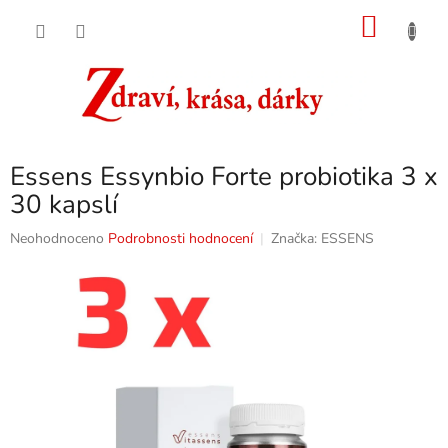
Přejít
NÁKU
na
obsah
KOŠÍK
Essens Essynbio Forte probiotika 3 x
30 kapslí
Průměrné
Neohodnoceno
Podrobnosti hodnocení
Značka:
ESSENS
hodnocení
produktu
je
0,0
z
5
hvězdiček.