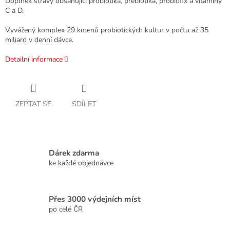
Doplněk stravy obsahující probiotika, prebiotika, probiofix a vitaminy
C a D.
Vyvážený komplex 29 kmenů probiotických kultur v počtu až 35
miliard v denní dávce.
Detailní informace
ZEPTAT SE
SDÍLET
Dárek zdarma
ke každé objednávce
Přes 3000 výdejních míst
po celé ČR