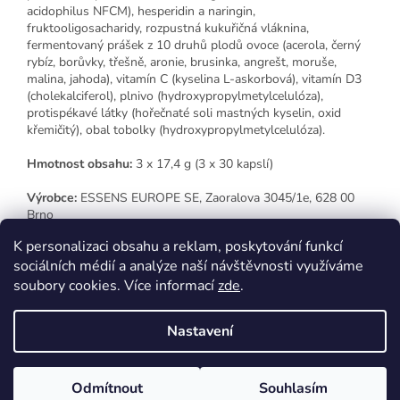
acidophilus NFCM), hesperidin a naringin,
fruktooligosacharidy, rozpustná kukuřičná vláknina,
fermentovaný prášek z 10 druhů plodů ovoce (acerola, černý
rybíz, borůvky, třešně, aronie, brusinka, angrešt, moruše,
malina, jahoda), vitamín C (kyselina L-askorbová), vitamín D3
(cholekalciferol), plnivo (hydroxypropylmetylcelulóza),
protispékavé látky (hořečnaté soli mastných kyselin, oxid
křemičitý), obal tobolky (hydroxypropylmetylcelulóza).
Hmotnost obsahu:
3 x
17,4 g (3 x 30 kapslí)
Výrobce:
ESSENS EUROPE SE, Zaoralova 3045/1e, 628 00
Brno
K personalizaci obsahu a reklam, poskytování funkcí
sociálních médií a analýze naší návštěvnosti využíváme
Z
soubory cookies. Více informací
zde
.
á
p
Vytvořil Shoptet
Nastavení
a
t
Copyright 2026
Zdraví, krása, dárky
. Všechna práva vyhrazena.
í
Odmítnout
Souhlasím
Upravit nastavení cookies