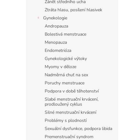
Zánět středního ucha
Ztráta hlasu, posílení hlasivek
Gynekologie
Andropauza
Bolestivá menstruace
Menopauza
Endometrióza
Gynekologické výtoky
Myomy v děloze
Nadměrná chuť na sex
Poruchy menstruace
Podpora v době těhotenství
Slabé menstruační krvácení,
prodloužený cyklus
Silné menstruační krvácení
Problémy s plodností
Sexuální dysfunkce, podpora libida
Premenstruační syndrom