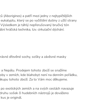
(Aborigines) a patří mezi jedny z nejtypičtějších
ukalyptu, který se po vyčištění dutiny z užší strany
í. Výsledkem je táhlý nepřerušovaný bručivý tón
ní hráčská technika, tzv. cirkulační dýchání.
krásné dřevěné sochy, sošky a závěsné masky
i a Nepálu. Prodejem tohoto zboží se snažíme
ýroby v zemích, kde blahobyt není na denním pořádku,
o nákupu tohoto zboží. Za to Vám moc děkujeme.
po exotických zemích a na svých cestách navazuje
druhu sošek či hudebních nástrojů je dováženo
kus je originál.