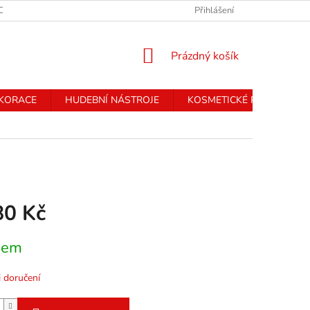
CHRANY OSOBNÍCH ÚDAJŮ
Přihlášení
NÁKUPNÍ
Prázdný košík
KOŠÍK
EKORACE
HUDEBNÍ NÁSTROJE
KOSMETICKÉ PŘÍSTROJE
80 Kč
dem
 doručení