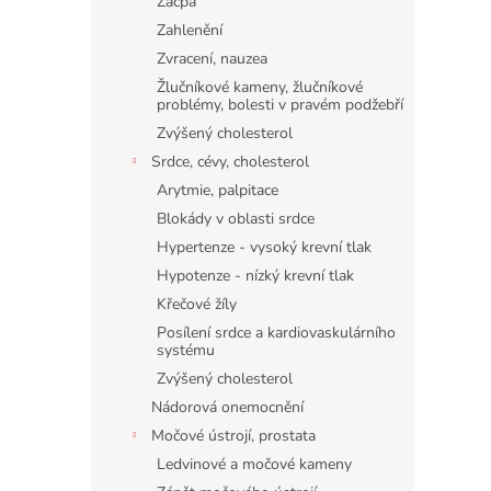
Zácpa
Zahlenění
Zvracení, nauzea
Žlučníkové kameny, žlučníkové
problémy, bolesti v pravém podžebří
Zvýšený cholesterol
Srdce, cévy, cholesterol
Arytmie, palpitace
Blokády v oblasti srdce
Hypertenze - vysoký krevní tlak
Hypotenze - nízký krevní tlak
Křečové žíly
Posílení srdce a kardiovaskulárního
systému
Zvýšený cholesterol
Nádorová onemocnění
Močové ústrojí, prostata
Ledvinové a močové kameny