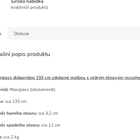
Široká nabídka
kvalitních produktů
s
Diskuze
ailní popis produktu
rglass didgeridoo 133 cm zdobené malbou s velkým tónovým rozsah
riál:
fiberglass (sklolaminát)
a:
cca 133 cm
ěr horního otvoru:
cca 3,2 cm
ěr spodního otvoru:
cca 11 cm
:
cca 2 kg