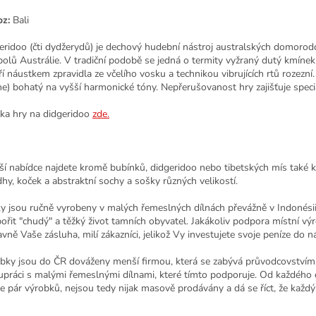
z:
Bali
eridoo (čti dydžerydů) je dechový hudební nástroj australských domorodců 
olů Austrálie. V tradiční podobě se jedná o termity vyžraný dutý kmínek e
ří náustkem zpravidla ze včelího vosku a technikou vibrujících rtů rozezn
ne) bohatý na vyšší harmonické tóny. Nepřerušovanost hry zajišťuje speciál
ka hry na didgeridoo
zde.
ší nabídce najdete kromě bubínků, didgeridoo nebo tibetských mís také 
hy, koček a abstraktní sochy a sošky různých velikostí.
y jsou ručně vyrobeny v malých řemeslných dílnách převážně v Indonési
ořit "chudý" a těžký život tamních obyvatel. Jakákoliv podpora místní v
lavně Vaše zásluha, milí zákazníci, jelikož Vy investujete svoje peníze d
bky jsou do ČR dováženy menší firmou, která se zabývá průvodcovstvím 
upráci s malými řemeslnými dílnami, které tímto podporuje. Od každého 
e pár výrobků, nejsou tedy nijak masově prodávány a dá se říct, že každý 