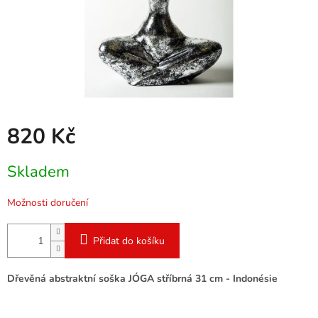
820 Kč
Měrná
Skladem
cena:
Možnosti doručení
Přidat do košíku
Dřevěná abstraktní soška JÓGA stříbrná 31 cm - Indonésie