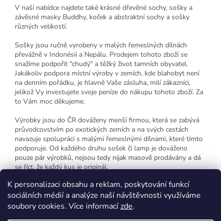
V naší nabídce najdete také krásné dřevěné sochy, sošky a
závěsné masky Buddhy, koček a abstraktní sochy a sošky
různých velikostí.
Sošky jsou ručně vyrobeny v malých řemeslných dílnách
převážně v Indonésii a Nepálu. Prodejem tohoto zboží se
snažíme podpořit "chudý" a těžký život tamních obyvatel.
Jakákoliv podpora místní výroby v zemích, kde blahobyt není
na denním pořádku, je hlavně Vaše zásluha, milí zákazníci,
jelikož Vy investujete svoje peníze do nákupu tohoto zboží. Za
to Vám moc děkujeme.
Výrobky jsou do ČR dováženy menší firmou, která se zabývá
průvodcovstvím po exotických zemích a na svých cestách
navazuje spolupráci s malými řemeslnými dílnami, které tímto
podporuje. Od každého druhu sošek či lamp je dováženo
pouze pár výrobků, nejsou tedy nijak masově prodávány a dá
se říct, že každý kus je originál.
K personalizaci obsahu a reklam, poskytování funkcí
sociálních médií a analýze naší návštěvnosti využíváme
Z
soubory cookies. Více informací
zde
.
á