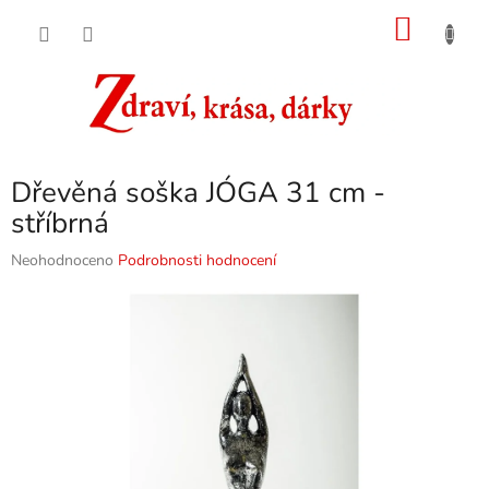
Přejít
NÁKU
na
obsah
KOŠÍK
Dřevěná soška JÓGA 31 cm -
stříbrná
Průměrné
Neohodnoceno
Podrobnosti hodnocení
hodnocení
produktu
je
0,0
z
5
hvězdiček.