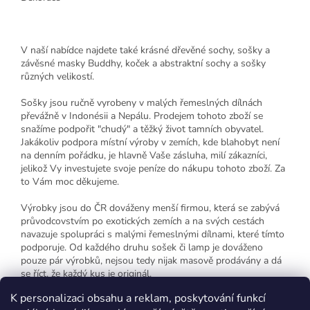
V naší nabídce najdete také krásné dřevěné sochy, sošky a
závěsné masky Buddhy, koček a abstraktní sochy a sošky
různých velikostí.
Sošky jsou ručně vyrobeny v malých řemeslných dílnách
převážně v Indonésii a Nepálu. Prodejem tohoto zboží se
snažíme podpořit "chudý" a těžký život tamních obyvatel.
Jakákoliv podpora místní výroby v zemích, kde blahobyt není
na denním pořádku, je hlavně Vaše zásluha, milí zákazníci,
jelikož Vy investujete svoje peníze do nákupu tohoto zboží. Za
to Vám moc děkujeme.
Výrobky jsou do ČR dováženy menší firmou, která se zabývá
průvodcovstvím po exotických zemích a na svých cestách
navazuje spolupráci s malými řemeslnými dílnami, které tímto
podporuje. Od každého druhu sošek či lamp je dováženo
pouze pár výrobků, nejsou tedy nijak masově prodávány a dá
se říct, že každý kus je originál.
K personalizaci obsahu a reklam, poskytování funkcí