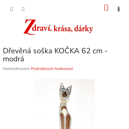
Přejít
NÁKU
na
obsah
KOŠÍK
Dřevěná soška KOČKA 62 cm -
modrá
Průměrné
Neohodnoceno
Podrobnosti hodnocení
hodnocení
produktu
je
0,0
z
5
hvězdiček.