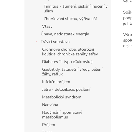
velik
Tinnitus - šumění, pískání, hučení v
uších
Sošk
podp
Zhoršování sluchu, výživa uší
je h
Vlasy
Únava, nedostatek energie
Výro
spol
Trávicí soustava
nejs
Crohnova choroba, ulcerózní
kolitida, chronické záněty střev
Diabetes 2. typu (Cukrovka)
Gastritidy, žaludeční vředy, pálení
žáhy, reflux
Infekční průjem
Játra - detoxikace, posílení
Metabolický syndrom
Nadváha
Nadýmání, zpomalený
metabolismus
Průjem