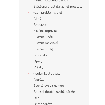
Zánět močového ústrojí
Zvětšená prostata, zánět prostaty
Kožní problémy, pleť
Akné
Bradavice
Ekzém, kopřivka
Ekzém - děti
Ekzém mokvavý
Ekzém suchý
Kopřivka
Opary
Vrásky
Klouby, kosti, svaly
Artróza
Bechtěrevova nemoc
Bolesti kloubů, svalů, páteře
Dna
Osteoporóza