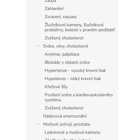
Zácpa
Zahlenění
Zvracení, nauzea
Žlučníkové kameny, žlučníkové
problémy, bolesti v pravém podžebří
Zvýšený cholesterol
Srdce, cévy, cholesterol
Arytmie, palpitace
Blokády v oblasti srdce
Hypertenze - vysoký krevní tlak
Hypotenze - nízký krevní tlak
Křečové žíly
Posílení srdce a kardiovaskulárního
systému
Zvýšený cholesterol
Nádorová onemocnění
Močové ústrojí, prostata
Ledvinové a močové kameny