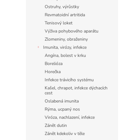
Ostruhy, výrůstky
Revmatoidní artritida
Tenisový loket
Výživa pohybového aparátu
Zlomeniny, obraženiny
Imunita, virózy, infekce
Angína, bolest v krku
Borelióza
Horečka
Infekce trávicího systému
Kašel, chrapot, infekce dýchacích
cest
Oslabená imunita
Rýma, ucpaný nos
Viróza, nachlazení, infekce
Zánět dutin
Zánět kdekoliv v těle