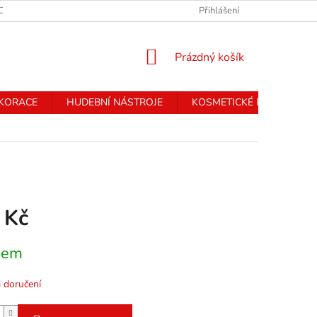
CHRANY OSOBNÍCH ÚDAJŮ
Přihlášení
NÁKUPNÍ
Prázdný košík
KOŠÍK
EKORACE
HUDEBNÍ NÁSTROJE
KOSMETICKÉ PŘÍSTROJE
 Kč
dem
 doručení