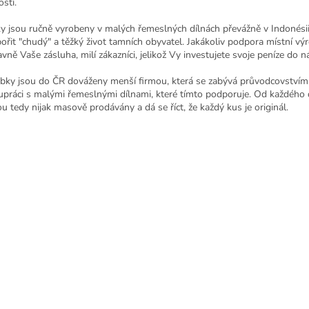
ostí.
y jsou ručně vyrobeny v malých řemeslných dílnách převážně v Indonési
ořit "chudý" a těžký život tamních obyvatel. Jakákoliv podpora místní v
lavně Vaše zásluha, milí zákazníci, jelikož Vy investujete svoje peníze d
bky jsou do ČR dováženy menší firmou, která se zabývá průvodcovstvím 
upráci s malými řemeslnými dílnami, které tímto podporuje. Od každého 
ou tedy nijak masově prodávány a dá se říct, že každý kus je originál.