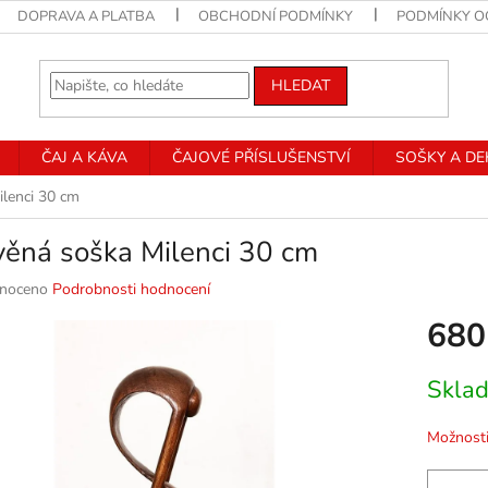
DOPRAVA A PLATBA
OBCHODNÍ PODMÍNKY
PODMÍNKY O
HLEDAT
ČAJ A KÁVA
ČAJOVÉ PŘÍSLUŠENSTVÍ
SOŠKY A D
lenci 30 cm
věná soška Milenci 30 cm
né
noceno
Podrobnosti hodnocení
ní
680
u
Měrná
Skla
cena:
k.
Možnosti