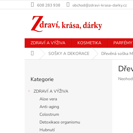
Přejít
608 283 938
obchod@zdravi-krasa-darky.cz
na
obsah
ZDRAVÍ A VÝŽIVA
KOSMETIKA
PARFÉMY
Domů
SOŠKY A DEKORACE
Dřevěná soška Mi
P
Dře
o
Přeskočit
s
Kategorie
Průměr
Neohod
kategorie
t
hodnoce
r
produkt
ZDRAVÍ A VÝŽIVA
a
je
Aloe vera
n
0,0
Anti-aging
z
n
5
í
Colostrum
hvězdiče
p
Detoxikace organismu
a
Hubnutí