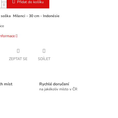
Přidat do košíku
soška Milenci - 30 cm - Indonésie
áce
informace
ZEPTAT SE
SDÍLET
ch míst
Rychlé doručení
na jakékoliv místo v ČR