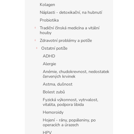
n
Kolagen
e
Náplasti - detoxikační, na hubnutí
l
Probiotika
Tradiční čínská medicína a vitální
houby
Zdravotní problémy a potíže
Ostatní potíže
ADHD
Alergie
Anémie, chudokrevnost, nedostatek
červených krvinek
Astma, dušnost
Bolest zubů
Fyzická výkonnost, vytrvalost,
vitalita, podpora libida
Hemoroidy
Hojení - rány, popáleniny, po
operacích a úrazech
HPV