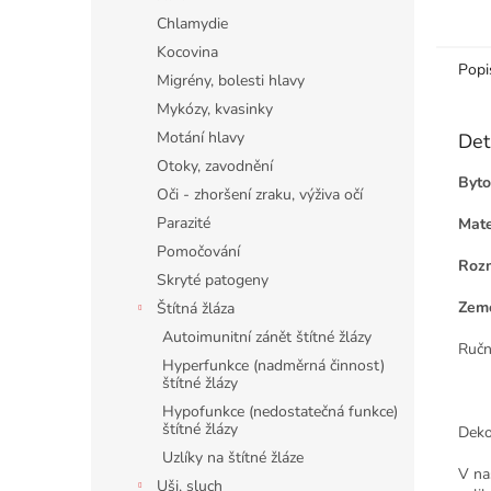
Chlamydie
Kocovina
Popi
Migrény, bolesti hlavy
Mykózy, kvasinky
Motání hlavy
Det
Otoky, zavodnění
Byto
Oči - zhoršení zraku, výživa očí
Parazité
Mate
Pomočování
Rozm
Skryté patogeny
Země
Štítná žláza
Autoimunitní zánět štítné žlázy
Ručn
Hyperfunkce (nadměrná činnost)
štítné žlázy
Hypofunkce (nedostatečná funkce)
štítné žlázy
Deko
Uzlíky na štítné žláze
V na
Uši, sluch