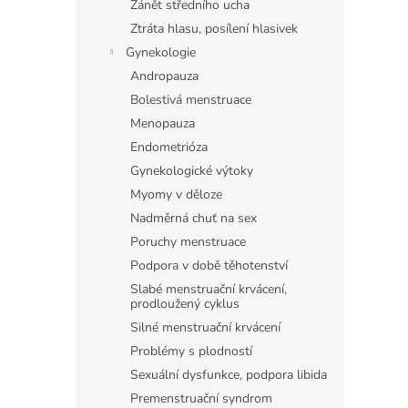
Zánět středního ucha
Ztráta hlasu, posílení hlasivek
Gynekologie
Andropauza
Bolestivá menstruace
Menopauza
Endometrióza
Gynekologické výtoky
Myomy v děloze
Nadměrná chuť na sex
Poruchy menstruace
Podpora v době těhotenství
Slabé menstruační krvácení,
prodloužený cyklus
Silné menstruační krvácení
Problémy s plodností
Sexuální dysfunkce, podpora libida
Premenstruační syndrom