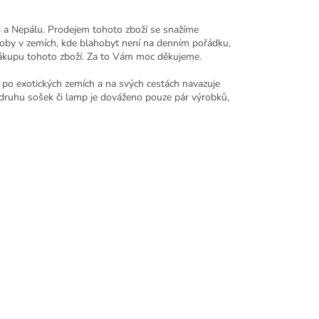
i a Nepálu. Prodejem tohoto zboží se snažíme
ýroby v zemích, kde blahobyt není na denním pořádku,
o nákupu tohoto zboží. Za to Vám moc děkujeme.
po exotických zemích a na svých cestách navazuje
druhu sošek či lamp je dováženo pouze pár výrobků,