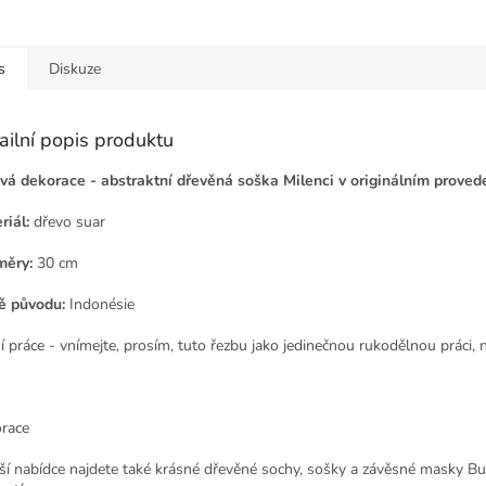
s
Diskuze
ailní popis produktu
vá dekorace - abstraktní dřevěná soška Milenci v originálním proved
riál:
dřevo suar
ěry:
30 cm
 původu:
Indonésie
í práce - vnímejte, prosím, tuto řezbu jako jedinečnou rukodělnou práci, 
race
ší nabídce najdete také krásné dřevěné sochy, sošky a závěsné masky Bu