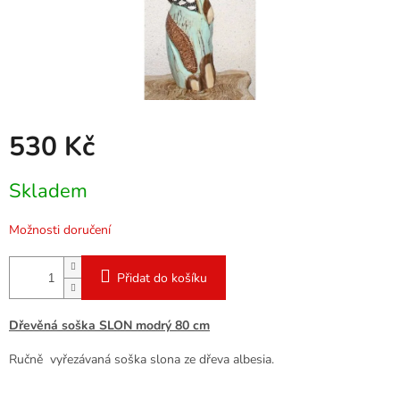
530 Kč
Měrná
Skladem
cena:
Možnosti doručení
Přidat do košíku
Dřevěná soška SLON modrý 80 cm
Ručně vyřezávaná soška slona ze dřeva albesia.