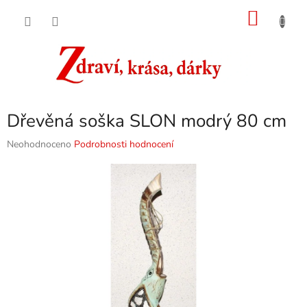
Přejít
NÁKU
na
obsah
KOŠÍK
Dřevěná soška SLON modrý 80 cm
Průměrné
Neohodnoceno
Podrobnosti hodnocení
hodnocení
produktu
je
0,0
z
5
hvězdiček.