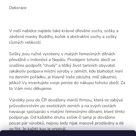
Dekorace
V naší nabídce najdete také krásné dřevěné sochy, sošky a
závěsné masky Buddhy, koček a abstraktní sochy a sošky
různých velikostí.
Sošky jsou ručně vyrobeny v malých řemeslných dílnách
převážně v Indonésii a Nepálu. Prodejem tohoto zboží se
snažíme podpořit "chudý" a těžký život tamních obyvatel.
Jakákoliv podpora místní výroby v zemích, kde blahobyt není
na denním pořádku, je hlavně Vaše zásluha, milí zákazníci,
jelikož Vy investujete svoje peníze do nákupu tohoto zboží. Za
to Vám moc děkujeme.
Výrobky jsou do ČR dováženy menší firmou, která se zabývá
průvodcovstvím po exotických zemích a na svých cestách
navazuje spolupráci s malými řemeslnými dílnami, které tímto
podporuje. Od každého druhu sošek či lamp je dováženo
pouze pár výrobků, nejsou tedy nijak masově prodávány a dá
se říct, že každý kus je originál.