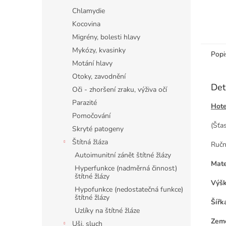
Chlamydie
Kocovina
Migrény, bolesti hlavy
Mykózy, kvasinky
Popi
Motání hlavy
Otoky, zavodnění
Det
Oči - zhoršení zraku, výživa očí
Parazité
Hote
Pomočování
(Šťa
Skryté patogeny
Štítná žláza
Ručn
Autoimunitní zánět štítné žlázy
Mate
Hyperfunkce (nadměrná činnost)
štítné žlázy
Výšk
Hypofunkce (nedostatečná funkce)
štítné žlázy
Šířk
Uzlíky na štítné žláze
Země
Uši, sluch