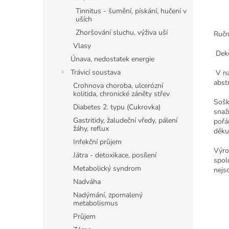
Tinnitus - šumění, pískání, hučení v
uších
Zhoršování sluchu, výživa uší
Ručn
Vlasy
Dek
Únava, nedostatek energie
Trávicí soustava
V na
abst
Crohnova choroba, ulcerózní
kolitida, chronické záněty střev
Sošk
Diabetes 2. typu (Cukrovka)
snaž
Gastritidy, žaludeční vředy, pálení
pořá
žáhy, reflux
děku
Infekční průjem
Výro
Játra - detoxikace, posílení
spol
Metabolický syndrom
nejs
Nadváha
Nadýmání, zpomalený
metabolismus
Průjem