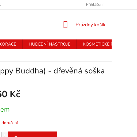
CHRANY OSOBNÍCH ÚDAJŮ
Přihlášení
NÁKUPNÍ
Prázdný košík
KOŠÍK
EKORACE
HUDEBNÍ NÁSTROJE
KOSMETICKÉ PŘÍSTROJE
happy Buddha) - dřevěná soška
50 Kč
dem
 doručení