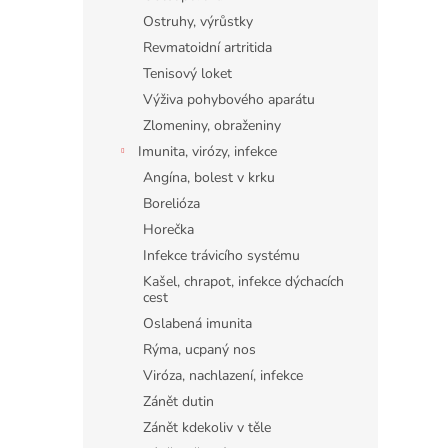
Ostruhy, výrůstky
Revmatoidní artritida
Tenisový loket
Výživa pohybového aparátu
Zlomeniny, obraženiny
Imunita, virózy, infekce
Angína, bolest v krku
Borelióza
Horečka
Infekce trávicího systému
Kašel, chrapot, infekce dýchacích
cest
Oslabená imunita
Rýma, ucpaný nos
Viróza, nachlazení, infekce
Zánět dutin
Zánět kdekoliv v těle