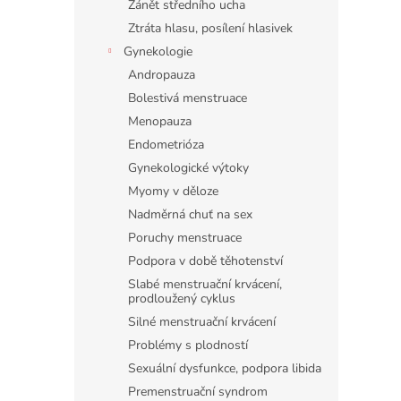
Zánět středního ucha
Ztráta hlasu, posílení hlasivek
Gynekologie
Andropauza
Bolestivá menstruace
Menopauza
Endometrióza
Gynekologické výtoky
Myomy v děloze
Nadměrná chuť na sex
Poruchy menstruace
Podpora v době těhotenství
Slabé menstruační krvácení,
prodloužený cyklus
Silné menstruační krvácení
Problémy s plodností
Sexuální dysfunkce, podpora libida
Premenstruační syndrom