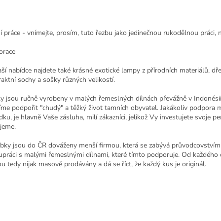
í práce - vnímejte, prosím, tuto řezbu jako jedinečnou rukodělnou práci, 
orace
ší nabídce najdete také krásné exotické lampy z přírodních materiálů, d
raktní sochy a sošky různých velikostí.
y jsou ručně vyrobeny v malých řemeslných dílnách převážně v Indonésii
íme podpořit "chudý" a těžký život tamních obyvatel. Jakákoliv podpora 
dku, je hlavně Vaše zásluha, milí zákazníci, jelikož Vy investujete svoje
jeme.
bky jsou do ČR dováženy menší firmou, která se zabývá průvodcovstvím 
upráci s malými řemeslnými dílnami, které tímto podporuje. Od každého 
ou tedy nijak masově prodávány a dá se říct, že každý kus je originál.