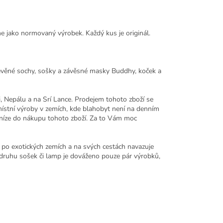
ne jako normovaný výrobek. Každý kus je originál.
řevěné sochy, sošky a závěsné masky Buddhy, koček a
, Nepálu a na Srí Lance. Prodejem tohoto zboží se
místní výroby v zemích, kde blahobyt není na denním
 peníze do nákupu tohoto zboží. Za to Vám moc
po exotických zemích a na svých cestách navazuje
druhu sošek či lamp je dováženo pouze pár výrobků,