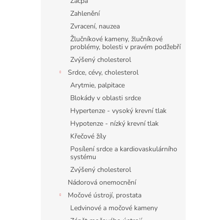
Zácpa
Zahlenění
Zvracení, nauzea
Žlučníkové kameny, žlučníkové
problémy, bolesti v pravém podžebří
Zvýšený cholesterol
Srdce, cévy, cholesterol
Arytmie, palpitace
Blokády v oblasti srdce
Hypertenze - vysoký krevní tlak
Hypotenze - nízký krevní tlak
Křečové žíly
Posílení srdce a kardiovaskulárního
systému
Zvýšený cholesterol
Nádorová onemocnění
Močové ústrojí, prostata
Ledvinové a močové kameny