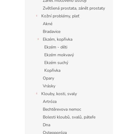
Zánět močového ústrojí
Zvětšená prostata, zánět prostaty
Kožní problémy, pleť
Akné
Bradavice
Ekzém, kopřivka
Ekzém - děti
Ekzém mokvavý
Ekzém suchý
Kopřivka
Opary
Vrásky
Klouby, kosti, svaly
Artróza
Bechtěrevova nemoc
Bolesti kloubů, svalů, páteře
Dna
Osteoporóza