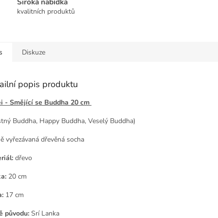
Široká nabídka
kvalitních produktů
s
Diskuze
ailní popis produktu
i - Smějící se Buddha 20 cm
stný Buddha, Happy Buddha, Veselý Buddha)
ě vyřezávaná dřevěná socha
riál:
dřevo
a:
20 cm
a:
17
cm
 původu:
Srí Lanka