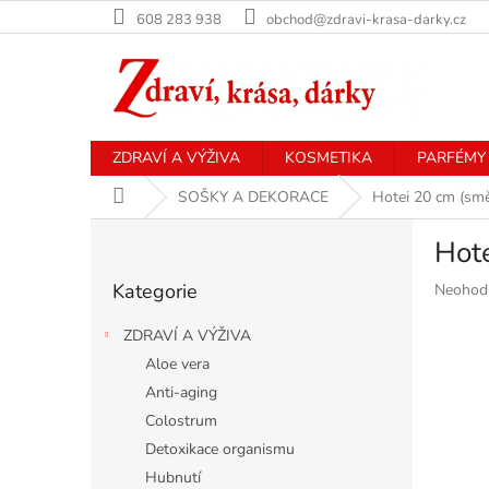
Přejít
608 283 938
obchod@zdravi-krasa-darky.cz
na
obsah
ZDRAVÍ A VÝŽIVA
KOSMETIKA
PARFÉMY
Domů
SOŠKY A DEKORACE
Hotei 20 cm (směj
P
Hote
o
Přeskočit
s
Kategorie
Průměr
Neohod
kategorie
t
hodnoce
r
produkt
ZDRAVÍ A VÝŽIVA
a
je
Aloe vera
n
0,0
Anti-aging
z
n
5
í
Colostrum
hvězdiče
p
Detoxikace organismu
a
Hubnutí