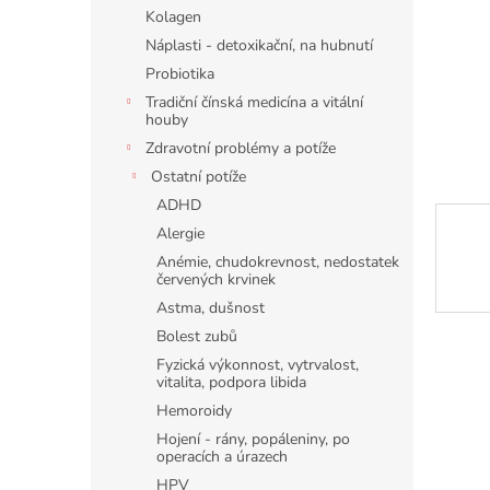
n
Kolagen
e
Náplasti - detoxikační, na hubnutí
l
Probiotika
Tradiční čínská medicína a vitální
houby
Zdravotní problémy a potíže
Ostatní potíže
ADHD
Alergie
Anémie, chudokrevnost, nedostatek
červených krvinek
Astma, dušnost
Bolest zubů
Fyzická výkonnost, vytrvalost,
vitalita, podpora libida
Hemoroidy
Hojení - rány, popáleniny, po
operacích a úrazech
HPV