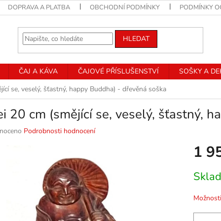
DOPRAVA A PLATBA
OBCHODNÍ PODMÍNKY
PODMÍNKY O
HLEDAT
ČAJ A KÁVA
ČAJOVÉ PŘÍSLUŠENSTVÍ
SOŠKY A D
ící se, veselý, šťastný, happy Buddha) - dřevěná soška
i 20 cm (smějící se, veselý, šťastný, 
né
noceno
Podrobnosti hodnocení
ní
1 9
u
Měrná
Skla
cena:
k.
Možnosti