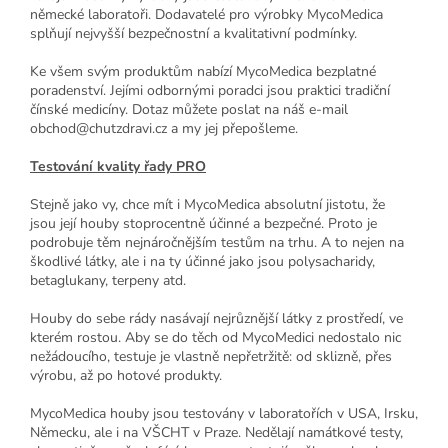
německé laboratoři. Dodavatelé pro výrobky MycoMedica
splňují nejvyšší bezpečnostní a kvalitativní podmínky.
Ke všem svým produktům nabízí MycoMedica bezplatné
poradenství. Jejími odbornými poradci jsou praktici tradiční
čínské medicíny. Dotaz můžete poslat na náš e-mail
obchod@chutzdravi.cz a my jej přepošleme.
Testování kvality řady PRO
Stejně jako vy, chce mít i MycoMedica absolutní jistotu, že
jsou její houby stoprocentně účinné a bezpečné. Proto je
podrobuje těm nejnáročnějším testům na trhu. A to nejen na
škodlivé látky, ale i na ty účinné jako jsou polysacharidy,
betaglukany, terpeny atd.
Houby do sebe rády nasávají nejrůznější látky z prostředí, ve
kterém rostou. Aby se do těch od MycoMedici nedostalo nic
nežádoucího, testuje je vlastně nepřetržitě: od sklizně, přes
výrobu, až po hotové produkty.
MycoMedica houby jsou testovány v laboratořích v USA, Irsku,
Německu, ale i na VŠCHT v Praze. Nedělají namátkové testy,