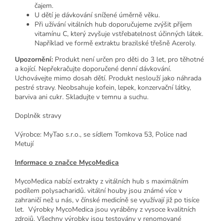
čajem.
U dětí je dávkování snížené úměrně věku.
Při užívání vitálních hub doporučujeme zvýšit příjem
vitamínu C, který zvyšuje vstřebatelnost účinných látek.
Například ve formě extraktu brazilské třešně Aceroly.
Upozornění:
Produkt není určen pro děti do 3 let, pro těhotné
a kojící. Nepřekračujte doporučené denní dávkování.
Uchovávejte mimo dosah dětí. Produkt neslouží jako náhrada
pestré stravy. Neobsahuje kofein, lepek, konzervační látky,
barviva ani cukr. Skladujte v temnu a suchu.
Doplněk stravy
Výrobce: MyTao s.r.o., se sídlem Tomkova 53, Police nad
Metují
Informace o značce MycoMedica
MycoMedica nabízí extrakty z vitálních hub s maximálním
podílem polysacharidů. vitální houby jsou známé více v
zahraničí než u nás, v čínské medicíně se využívají již po tisíce
let. Výrobky MycoMedica jsou vyráběny z vysoce kvalitních
zdrojů. Všechny výrobky jsou testovány v renomované