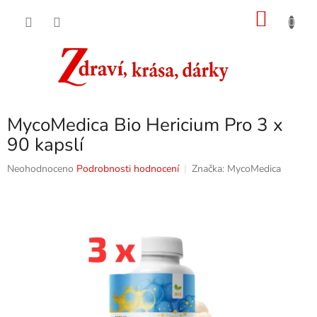
Přejít
NÁKU
na
obsah
KOŠÍK
MycoMedica Bio Hericium Pro 3 x
90 kapslí
Průměrné
Neohodnoceno
Podrobnosti hodnocení
Značka:
MycoMedica
hodnocení
produktu
je
0,0
z
5
hvězdiček.