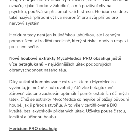
označuje jako "horko v žaludku", a má pozitivní vliv na
psychiku, používá se při somatizacích stresu. Hericium se dnes
také nazývá "přírodní výživa neuronů" pro svůj přínos pro
nervový systém.
Hericium tedy není jen kulinářskou lahůdkou, ale i cenným
pomocníkem v tradiční medicíně, který si získal obdiv a respekt
po celém světě.
Nové houbové extrakty MycoMedica PRO obsahují ještě
více betaglukanů
– nejúčinnějších látek podporujících
obranyschopnost našeho těla.
Díky unikátní kombinované extrakci, kterou MycoMedica
vyvinula, je možné z hub uvolnit ještě více betaglukanů.
Zároveň zůstane zachován optimální poměr ostatních účinných
látek, čímž se extrakty MycoMedica co nejvíce přibližují původní
houbě, jak ji příroda stvořila. A to vše v certifikované BIO
kvalitě, bez jakýchkoliv přídatných látek. Užíváte pouze čistou,
kvalitní a účinnou houbu.
Hericium PRO obsahuje