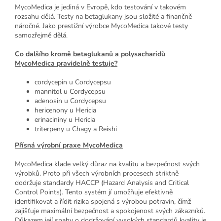
MycoMedica je jediná v Evropě, kdo testování v takovém
rozsahu dělá. Testy na betaglukany jsou složité a finančně
náročné. Jako prestižní výrobce MycoMedica takové testy
samozřejmě dělá.
Co dalšího kromě betaglukanů a polysacharidů
MycoMedica pravidelně testuje?
cordycepin u Cordycepsu
mannitol u Cordycepsu
adenosin u Cordycepsu
hericenony u Hericia
erinacininy u Hericia
triterpeny u Chagy a Reishi
Přísná výrobní praxe MycoMedica
MycoMedica klade velký důraz na kvalitu a bezpečnost svých
výrobků. Proto při všech výrobních procesech striktně
dodržuje standardy HACCP (Hazard Analysis and Critical
Control Points). Tento systém jí umožňuje efektivně
identifikovat a řídit rizika spojená s výrobou potravin, čímž
zajišťuje maximální bezpečnost a spokojenost svých zákazníků.
Důkazem její snahy o dodržování vysokých standardů kvality je