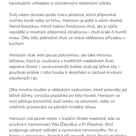
fascinujícím vzhledem a významnými léčebnými účinky.
Svůj název dostala podle tvaru plodnice, která připomíná
mořský korál nebo lví hřívu. Hericium je jedlé a velmi chutné.
Nemá klasickou, mírně trpkou houbovou chuť, ale je spíše
nasládlé a mnohým připomíná strukturou i chutí krabí či humří
maso. Díky této jedinečné chuti se stává oblíbenou přísadou v
kuchyni.
Hericium však není pouze potravinou, ale také mocnou
léčivkou, která je využívána v tradičních medicínách Asie,
zejména čínské. I severoameričtí indiáni znali její léčivé síly –
používali prášek z této houby k dezinfekci a zástavě krvácení
otevřených ran.
Díky mnoha studiím a vědeckým výzkumům, které potvrdily její
léčivé účinky, vzrostla poptávka po této houbě. Hericium se
nyní pěstuje komerčně, buď venku na stromech, nebo ve
vnitřních prostorách na pilinách tvrdého dřeva.
Hericium má pevné místo v tradiční čínské medicíně, kde se
používá k harmonizaci Wei (Žaludku) a Pi (Sleziny), čímž
podporuje zdravé zažívání a vyrovnává nerovnováhu Yin a
Yangu v organismu. Pomáhá při stavech, které čínská medicína