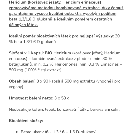
Hericium (korálovec ježatý, Hericium erinaceus)
zpracováváme metodou kombinované extrakce, díky čemuž
garantujeme vysoce kvalitní extrakt s vysokým podílem
beta 1,3/1,6 D glukanů a ideálním poměrem ostatních
účinných látek.
Ideální poměr bioaktivních látek pro nejlepší výsledky:
30
% beta 1,3/1,6 D glukanů
Složení v 1 kapsli:
BIO Hericium
(korálovec ježatý, Hericium
erinaceus) – kombinovaná extrakce z plodnice min. 30 %
betaglukanů, min. 0,2 % Hericenones, min. 0,3 % Erinacines –
500 mg (100% čistý extrakt)
Obsah balení:
3 x
90 kapslí á 500 mg extraktu (vhodné i pro
vegany)
Hmotnost balení netto:
3 x
53 g
Neobsahuje kofein, lepek, konzervační látky, barviva ani cukr.
Bioaktivní složky:
Betaglukany (ß - 1,3 / ß – 1,6 D-glukany)