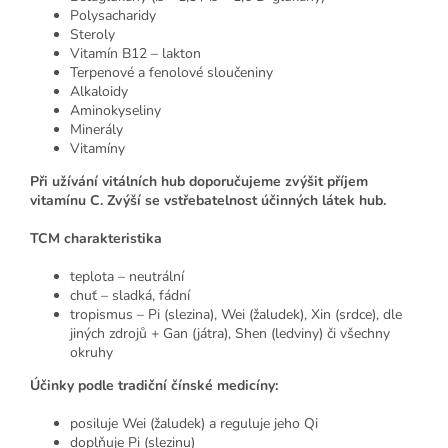
Polysacharidy
Steroly
Vitamín B12 – lakton
Terpenové a fenolové sloučeniny
Alkaloidy
Aminokyseliny
Minerály
Vitamíny
Při užívání vitálních hub doporučujeme zvýšit příjem
vitamínu C. Zvýší se vstřebatelnost účinných látek hub.
TCM charakteristika
teplota – neutrální
chuť – sladká, fádní
tropismus – Pi (slezina), Wei (žaludek), Xin (srdce), dle
jiných zdrojů + Gan (játra), Shen (ledviny) či všechny
okruhy
Účinky podle tradiční čínské medicíny:
posiluje Wei (žaludek) a reguluje jeho Qi
doplňuje Pi (slezinu)