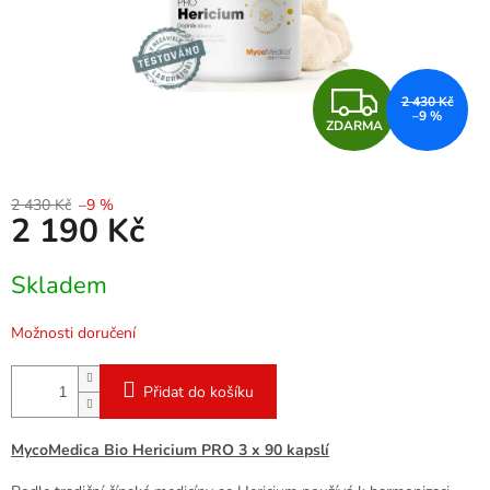
Z
2 430 Kč
–9 %
ZDARMA
D
A
2 430 Kč
–9 %
2 190 Kč
R
Měrná
M
Skladem
cena:
A
Možnosti doručení
Přidat do košíku
MycoMedica Bio Hericium PRO 3 x 90 kapslí