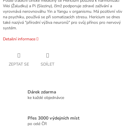
Podle tradiční čínské medicíny se Hericium používá k harmonizaci
Wei (Žaludku) a Pi (Sleziny), čímž podporuje zdravé zažívání a
vyrovnává nerovnováhu Yin a Yangu v organismu. Má pozitivní vliv
na psychiku, používá se při somatizacích stresu. Hericium se dnes
také nazývá "přírodní výživa neuronů" pro svůj přínos pro nervový
systém.
Detailní informace
ZEPTAT SE
SDÍLET
Dárek zdarma
ke každé objednávce
Přes 3000 výdejních míst
po celé ČR