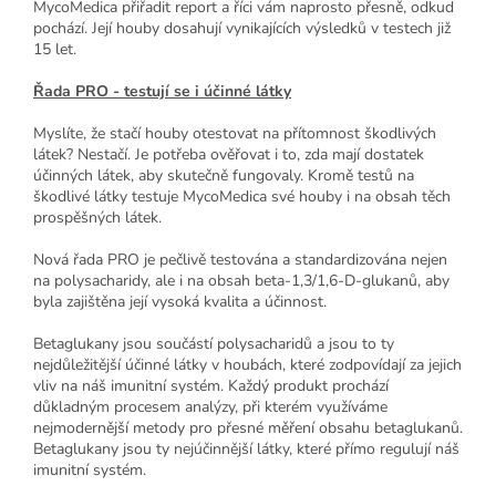
MycoMedica přiřadit report a říci vám naprosto přesně, odkud
pochází. Její houby dosahují vynikajících výsledků v testech již
15 let.
Řada PRO - testují se i účinné látky
Myslíte, že stačí houby otestovat na přítomnost škodlivých
látek? Nestačí. Je potřeba ověřovat i to, zda mají dostatek
účinných látek, aby skutečně fungovaly. Kromě testů na
škodlivé látky testuje MycoMedica své houby i na obsah těch
prospěšných látek.
Nová řada PRO je pečlivě testována a standardizována nejen
na polysacharidy, ale i na obsah beta-1,3/1,6-D-glukanů, aby
byla zajištěna její vysoká kvalita a účinnost.
Betaglukany jsou součástí polysacharidů a jsou to ty
nejdůležitější účinné látky v houbách, které zodpovídají za jejich
vliv na náš imunitní systém. Každý produkt prochází
důkladným procesem analýzy, při kterém využíváme
nejmodernější metody pro přesné měření obsahu betaglukanů.
Betaglukany jsou ty nejúčinnější látky, které přímo regulují náš
imunitní systém.