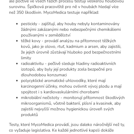
ale poctivě ve všech fázích procesu testují veškerou houbovou
surovinu. Špičková pracoviště pro ně v houbách hledají více
než 350 škodlivin. MycoMedica testuje například:
pesticidy - zajišťují, aby houby nebyly kontaminovány
žádnými zakázanými nebo nebezpečnými chemikáliemi
používanými v zemědělství
těžké kovy - provádí analýzu na přítomnost těžkých
kovů, jako je olovo, rtuť, kadmium a arsen, aby zajistili,
že jejich úrovně zůstávají hluboko pod bezpečnostními
limity
radioaktivitu - pečlivě sleduje hladiny radioaktivních
izotopů, aby byly její produkty zcela bezpečné pro
dlouhodobou konzumaci
polycyklické aromatické uhlovodíky, které mají
karcinogenní účinky, mohou ovlivnit vývoj plodu a mají
spojitost i s kardiovaskulárními chorobami
mikrobiální nečistoty - monitorují přítomnost škodlivých
mikroorganismů, včetně bakterií, plísní a kvasinek, aby
zajistili nejvyšší možnou hygienickou úroveň svých
produktů
Testy, které MycoMedica provádí, jsou daleko náročnější než ty,
co vyžaduje legislativa. Ke každé jednotlivé kapsli dokáže