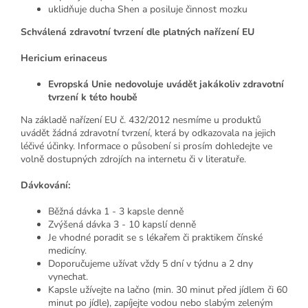
uklidňuje ducha Shen a posiluje činnost mozku
Schválená zdravotní tvrzení dle platných nařízení EU
Hericium erinaceus
Evropská Unie nedovoluje uvádět jakákoliv zdravotní
tvrzení k této houbě
Na základě nařízení EU č. 432/2012 nesmíme u produktů
uvádět žádná zdravotní tvrzení, která by odkazovala na jejich
léčivé účinky. Informace o působení si prosím dohledejte ve
volně dostupných zdrojích na internetu či v literatuře.
Dávkování:
Běžná dávka 1 - 3 kapsle denně
Zvýšená dávka 3 - 10 kapslí denně
Je vhodné poradit se s lékařem či praktikem čínské
medicíny.
Doporučujeme užívat vždy 5 dní v týdnu a 2 dny
vynechat.
Kapsle užívejte na lačno (min. 30 minut před jídlem či 60
minut po jídle), zapíjejte vodou nebo slabým zeleným