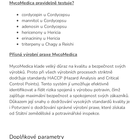
MycoMedica pravidelně testuje?
cordycepin u Cordycepsu
mannitol u Cordycepsu
adenosin u Cordycepsu
hericenony u Hericia
erinacininy u Hericia
triterpeny u Chagy a Reishi
Přísná výrobní praxe MycoMedica
MycoMedica klade velký důraz na kvalitu a bezpečnost svých
výrobků. Proto při všech výrobních procesech striktně
dodržuje standardy HACCP (Hazard Analysis and Critical
Control Points). Tento systém jí umožňuje efektivně
identifikovat a řídit rizika spojená s výrobou potravin, čímž
zajišťuje maximální bezpečnost a spokojenost svých zákazníků.
Důkazem její snahy o dodržování vysokých standardů kvality je
i Potvrzení o dodržování správné výrobní praxe, které získala
od Státní zemědělské a potravinářské inspekce.
Doplňkové parametry