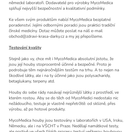
německé laboratoři. Dodavatelé pro výrobky MycoMedica
splňují nejvyšší bezpečnostní a kvalitativní podmínky.
Ke všem svým produktům nabízí MycoMedica bezplatné
poradenství. Jejími odbornými poradci jsou praktici tradiční
čínské medicíny. Dotaz můžete poslat na náš e-mail
obchod@zdravi-krasa-darky.cz a my jej přepošleme.
Testování kvality
Stejně jako vy, chce mít i MycoMedica absolutní jistotu, že
jsou její houby stoprocentně účinné a bezpečné. Proto je
podrobuje těm nejnáročnějším testům na trhu. A to nejen na
škodlivé látky, ale i na ty účinné jako jsou polysacharidy,
betaglukany, terpeny atd.
Houby do sebe rády nasávají nejrůznější látky z prostředí, ve
kterém rostou. Aby se do těch od MycoMedici nedostalo nic
nežádoucího, testuje je vlastně nepřetržitě: od sklizně, přes
výrobu, až po hotové produkty.
MycoMedica houby jsou testovány v laboratořích v USA, Irsku,
Německu, ale i na VŠCHT v Praze. Nedělají namátkové testy,
ale poctivě ve všech fázích procesu testují veškerou houbovou