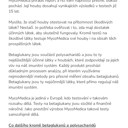
MycoMedica přiřadit report a říci vám naprosto přesně, odkud
pochází. Její houby dosahují vynikajících výsledků v testech již
15 let.
Myslíte, že stačí houby otestovat na přítomnost škodlivých
látek? Nestačí. Je potřeba ověřovat i to, zda mají dostatek
účinných látek, aby skutečně fungovaly. Kromě testů na
škodlivé látky testuje MycoMedica své houby i na obsah těch
prospěšných látek.
Betaglukany jsou součástí polysacharidů a jsou to ty
nejdůležitější účinné látky v houbách, které zodpovídají za jejich
vliv na náš imunitní systém. Každý produkt prochází
důkladným procesem analýzy, při kterém využíváme
nejmodernější metody pro přesné měření obsahu betaglukanů.
Betaglukany jsou ty nejúčinnější látky, které přímo regulují náš
imunitní systém.
MycoMedica je jediná v Evropě, kdo testování v takovém
rozsahu dělá. Testy na betaglukany jsou složité a finančně
náročné. Jako prestižní výrobce MycoMedica takové testy
samozřejmě dělá.
Co dalšího kromě betaglukanů a polysacharidů