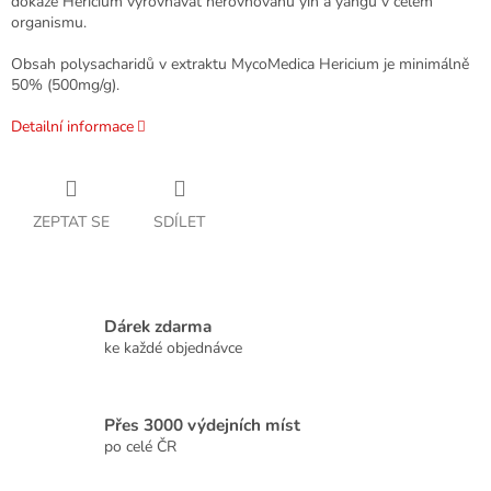
dokáže Hericium vyrovnávat nerovnováhu yin a yangu v celém
organismu.
Obsah polysacharidů v extraktu MycoMedica Hericium je minimálně
50% (500mg/g).
Detailní informace
ZEPTAT SE
SDÍLET
Dárek zdarma
ke každé objednávce
Přes 3000 výdejních míst
po celé ČR