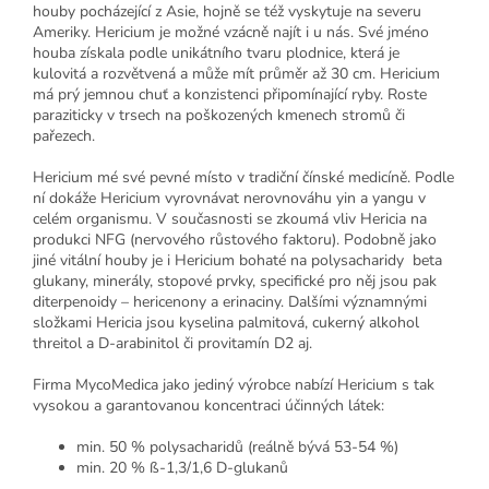
houby pocházející z Asie, hojně se též vyskytuje na severu
Ameriky. Hericium je možné vzácně najít i u nás. Své jméno
houba získala podle unikátního tvaru plodnice, která je
kulovitá a rozvětvená a může mít průměr až 30 cm. Hericium
má prý jemnou chuť a konzistenci připomínající ryby. Roste
paraziticky v trsech na poškozených kmenech stromů či
pařezech.
Hericium mé své pevné místo v tradiční čínské medicíně. Podle
ní dokáže Hericium vyrovnávat nerovnováhu yin a yangu v
celém organismu. V současnosti se zkoumá vliv Hericia na
produkci NFG (nervového růstového faktoru). Podobně jako
jiné vitální houby je i Hericium bohaté na polysacharidy beta
glukany, minerály, stopové prvky, specifické pro něj jsou pak
diterpenoidy – hericenony a erinaciny. Dalšími významnými
složkami Hericia jsou kyselina palmitová, cukerný alkohol
threitol a D-arabinitol či provitamín D2 aj.
Firma MycoMedica jako jediný výrobce nabízí Hericium s tak
vysokou a garantovanou koncentraci účinných látek:
min. 50 % polysacharidů (reálně bývá 53-54 %)
min. 20 % ß-1,3/1,6 D-glukanů