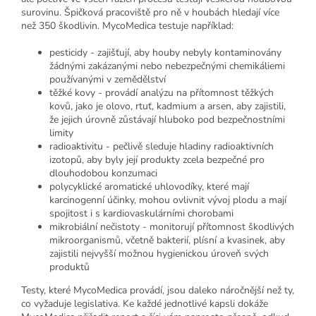
surovinu. Špičková pracoviště pro ně v houbách hledají více
než 350 škodlivin. MycoMedica testuje například:
pesticidy - zajišťují, aby houby nebyly kontaminovány
žádnými zakázanými nebo nebezpečnými chemikáliemi
používanými v zemědělství
těžké kovy - provádí analýzu na přítomnost těžkých
kovů, jako je olovo, rtuť, kadmium a arsen, aby zajistili,
že jejich úrovně zůstávají hluboko pod bezpečnostními
limity
radioaktivitu - pečlivě sleduje hladiny radioaktivních
izotopů, aby byly její produkty zcela bezpečné pro
dlouhodobou konzumaci
polycyklické aromatické uhlovodíky, které mají
karcinogenní účinky, mohou ovlivnit vývoj plodu a mají
spojitost i s kardiovaskulárními chorobami
mikrobiální nečistoty - monitorují přítomnost škodlivých
mikroorganismů, včetně bakterií, plísní a kvasinek, aby
zajistili nejvyšší možnou hygienickou úroveň svých
produktů
Testy, které MycoMedica provádí, jsou daleko náročnější než ty,
co vyžaduje legislativa. Ke každé jednotlivé kapsli dokáže