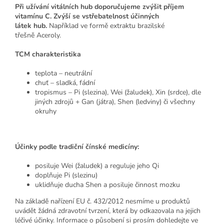
Při užívání vitálních hub doporučujeme zvýšit příjem
vitamínu C. Zvýší se vstřebatelnost účinných
látek hub.
Například ve formě extraktu brazilské
třešně
Aceroly.
TCM charakteristika
teplota – neutrální
chuť – sladká, fádní
tropismus – Pi (slezina), Wei (žaludek), Xin (srdce), dle
jiných zdrojů + Gan (játra), Shen (ledviny) či všechny
okruhy
Účinky podle tradiční čínské medicíny:
posiluje Wei (žaludek) a reguluje jeho Qi
doplňuje Pi (slezinu)
uklidňuje ducha Shen a posiluje činnost mozku
Na základě nařízení EU č. 432/2012 nesmíme u produktů
uvádět žádná zdravotní tvrzení, která by odkazovala na jejich
léčivé účinky. Informace o působení si prosím dohledejte ve