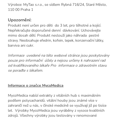
Výrobce: MyTao s.r.o., se sídlem Rybná 716/24, Staré Město,
110 00 Praha 1
Upozornění:
Produkt není určen pro děti do 3 let, pro těhotné a kojící.
Nepřekračujte doporučené denní dávkování. Uchovávejte
mimo dosah dětí. Produkt neslouží jako náhrada pestré
stravy. Neobsahuje efedrin, kofein, lepek, konzervační látky,
barviva ani cukr.
Informace uvedené na této webové stránce jsou poskytovány
pouze pro informační účely a nejsou určeny k nahrazení rad
od kvalifikovaného lékaře Pro informace o zdravotním stavu
se poraďte s lékařem.
Informace o značce MycoMedica
MycoMedica nabízí extrakty z vitálních hub s maximálním
podílem polysacharidů. vitální houby jsou známé více v
zahraničí než u nás, v čínské medicíně se využívají již po tisíce
let. Výrobky MycoMedica jsou vyráběny z vysoce kvalitních
zdrojů. Všechny výrobky jsou testovány v renomované