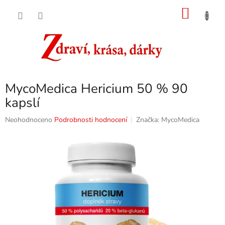
Přejít
NÁKU
na
obsah
KOŠÍK
MycoMedica Hericium 50 % 90
kapslí
Průměrné
Neohodnoceno
Podrobnosti hodnocení
Značka:
MycoMedica
hodnocení
produktu
je
0,0
z
5
hvězdiček.