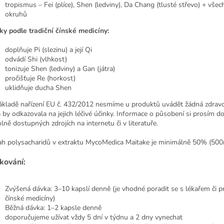
tropismus – Fei (plíce), Shen (ledviny), Da Chang (tlusté střevo) + všec
okruhů
ky podle tradiční čínské medicíny:
doplňuje Pi (slezinu) a její Qi
odvádí Shi (vlhkost)
tonizuje Shen (ledviny) a Gan (játra)
pročišťuje Re (horkost)
uklidňuje ducha Shen
ákladě nařízení EU č. 432/2012 nesmíme u produktů uvádět žádná zdravot
á by odkazovala na jejich léčivé účinky. Informace o působení si prosím d
lně dostupných zdrojích na internetu či v literatuře.
h polysacharidů v extraktu MycoMedica Maitake je minimálně 50% (500
kování:
Zvýšená dávka: 3–10 kapslí denně (je vhodné poradit se s lékařem či p
čínské medicíny)
Běžná dávka: 1–2 kapsle denně
doporučujeme užívat vždy 5 dní v týdnu a 2 dny vynechat