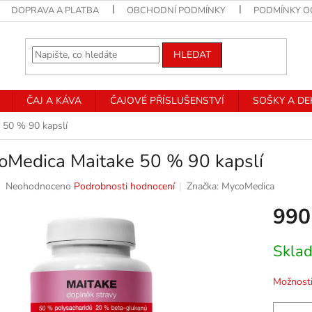
DOPRAVA A PLATBA
OBCHODNÍ PODMÍNKY
PODMÍNKY O
HLEDAT
ČAJ A KÁVA
ČAJOVÉ PŘÍSLUŠENSTVÍ
SOŠKY A D
 50 % 90 kapslí
oMedica Maitake 50 % 90 kapslí
Průměrné
Neohodnoceno
Podrobnosti hodnocení
Značka:
MycoMedica
hodnocení
990
produktu
je
0,0
Měrná
Skla
z
cena:
5
hvězdiček.
Možnosti