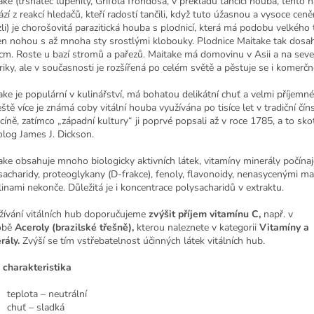
ake (trsnatec lupenitý, Grifola frondosa, v překladu tančící houba, tento 
ází z reakcí hledačů, kteří radostí tančili, když tuto úžasnou a vysoce ce
zli) je chorošovitá parazitická houba s plodnicí, která má podobu velkého t
en nohou s až mnoha sty srostlými klobouky. Plodnice Maitake tak dosahu
cm. Roste u bazí stromů a pařezů. Maitake má domovinu v Asii a na sev
iky, ale v současnosti je rozšířená po celém světě a pěstuje se i komerčn
ake je populární v kulinářství, má bohatou delikátní chuť a velmi příjemn
eště více je známá coby vitální houba využívána po tisíce let v tradiční čín
cíně, zatímco „západní kultury“ ji poprvé popsali až v roce 1785, a to sko
log James J. Dickson.
ake obsahuje mnoho biologicky aktivních látek, vitamíny minerály počínaj
sacharidy, proteoglykany (D-frakce), fenoly, flavonoidy, nenasycenými m
linami nekonče. Důležitá je i koncentrace polysacharidů v extraktu.
užívání vitálních hub doporučujeme
zvýšit příjem vitamínu C,
např. v
obě
Aceroly (brazilské třešně),
kterou naleznete v kategorii
Vitamíny a
rály.
Zvýší se tím vstřebatelnost účinných látek vitálních hub.
charakteristika
teplota – neutrální
chuť – sladká