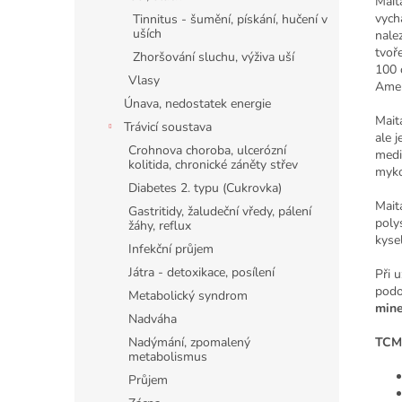
Mait
vych
Tinnitus - šumění, pískání, hučení v
uších
nale
tvoř
Zhoršování sluchu, výživa uší
100 
Vlasy
Amer
Únava, nedostatek energie
Mait
Trávicí soustava
ale j
Crohnova choroba, ulcerózní
medi
kolitida, chronické záněty střev
myko
Diabetes 2. typu (Cukrovka)
Mait
Gastritidy, žaludeční vředy, pálení
poly
žáhy, reflux
kyse
Infekční průjem
Játra - detoxikace, posílení
Při 
pod
Metabolický syndrom
mine
Nadváha
Nadýmání, zpomalený
TCM 
metabolismus
Průjem