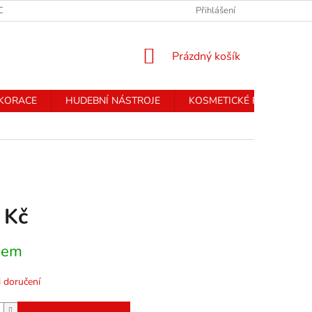
CHRANY OSOBNÍCH ÚDAJŮ
Přihlášení
NÁKUPNÍ
Prázdný košík
KOŠÍK
EKORACE
HUDEBNÍ NÁSTROJE
KOSMETICKÉ PŘÍSTROJE
 Kč
dem
 doručení