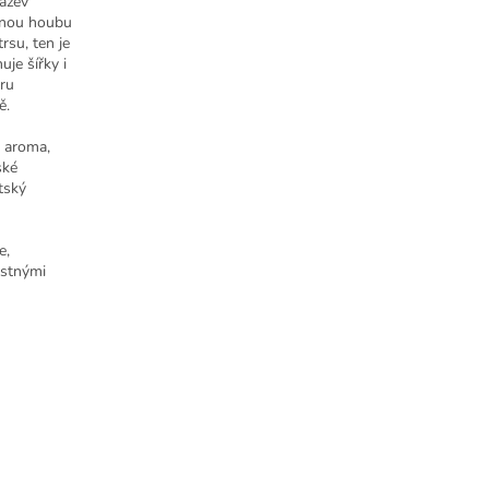
název
něnou houbu
rsu, ten je
je šířky i
eru
ě.
é aroma,
ské
tský
e,
astnými