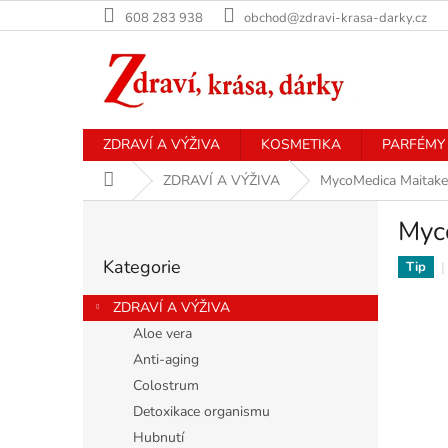
Přejít
608 283 938
obchod@zdravi-krasa-darky.cz
na
obsah
ZDRAVÍ A VÝŽIVA
KOSMETIKA
PARFÉMY
Domů
ZDRAVÍ A VÝŽIVA
MycoMedica Maitake
P
Myc
o
Přeskočit
s
Kategorie
kategorie
Tip
t
r
ZDRAVÍ A VÝŽIVA
a
Aloe vera
n
Anti-aging
n
í
Colostrum
p
Detoxikace organismu
a
Hubnutí