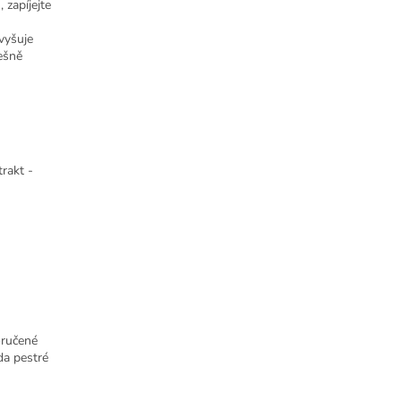
 zapíjejte
zvyšuje
řešně
trakt -
oručené
da pestré