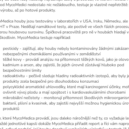
 od MycoMedici nedostalo nic nežádoucího, testuje je vlastně nepřetržitě: 
 výrobu, až po hotové produkty.
Medica houby jsou testovány v laboratořích v USA, Irsku, Německu, ale 
T v Praze. Nedělají namátkové testy, ale poctivě ve všech fázích procesu
erou houbovou surovinu. Špičková pracoviště pro ně v houbách hledají v
škodlivin. MycoMedica testuje například:
pesticidy - zajišťují, aby houby nebyly kontaminovány žádnými zakáza
nebezpečnými chemikáliemi používanými v zemědělství
těžké kovy - provádí analýzu na přítomnost těžkých kovů, jako je olovo,
kadmium a arsen, aby zajistili, že jejich úrovně zůstávají hluboko pod
bezpečnostními limity
radioaktivitu - pečlivě sleduje hladiny radioaktivních izotopů, aby byly je
produkty zcela bezpečné pro dlouhodobou konzumaci
polycyklické aromatické uhlovodíky, které mají karcinogenní účinky, m
ovlivnit vývoj plodu a mají spojitost i s kardiovaskulárními chorobami
mikrobiální nečistoty - monitorují přítomnost škodlivých mikroorganis
bakterií, plísní a kvasinek, aby zajistili nejvyšší možnou hygienickou úr
produktů
y, které MycoMedica provádí, jsou daleko náročnější než ty, co vyžaduje leg
aždé jednotlivé kapsli dokáže MycoMedica přiřadit report a říci vám napr