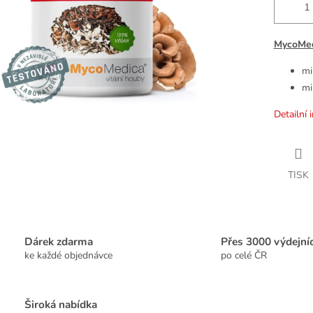
MycoMed
mi
mi
Detailní 
TISK
Dárek zdarma
Přes 3000 výdejní
ke každé objednávce
po celé ČR
Široká nabídka