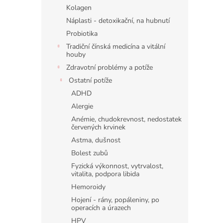
n
Kolagen
e
Náplasti - detoxikační, na hubnutí
l
Probiotika
Tradiční čínská medicína a vitální
houby
Zdravotní problémy a potíže
Ostatní potíže
ADHD
Alergie
Anémie, chudokrevnost, nedostatek
červených krvinek
Astma, dušnost
Bolest zubů
Fyzická výkonnost, vytrvalost,
vitalita, podpora libida
Hemoroidy
Hojení - rány, popáleniny, po
operacích a úrazech
HPV