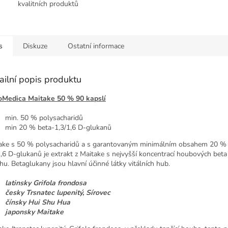
kvalitních produktů
s
Diskuze
Ostatní informace
ailní popis produktu
Medica Maitake 50 % 90 kapslí
min. 50 % polysacharidů
min 20 % beta-1,3/1,6 D-glukanů
ake s 50 % polysacharidů a s garantovaným minimálním obsahem 20 % 
1,6 D-glukanů je extrakt z Maitake s nejvyšší koncentrací houbových bet
rhu. Betaglukany jsou hlavní účinné látky vitálních hub.
latinsky Grifola frondosa
česky Trsnatec lupenitý, Sírovec
čínsky Hui Shu Hua
japonsky Maitake