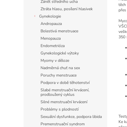
Zánět středního ucha
těch
Ztráta hlasu, posílení hlasivek
přes
Gynekologie
Myco
Andropauza
VŠCH
Bolestivá menstruace
vešk
350 
Menopauza
Endometrióza
Gynekologické výtoky
Myomy v děloze
Nadměrná chuť na sex
Poruchy menstruace
Podpora v době těhotenství
Slabé menstruační krvácení,
prodloužený cyklus
Silné menstruační krvácení
Problémy s plodností
Test
Sexuální dysfunkce, podpora libida
Ke k
Premenstruační syndrom