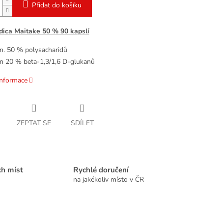
Přidat do košíku
ica Maitake 50 % 90 kapslí
n. 50 % polysacharidů
n 20 % beta-1,3/1,6 D-glukanů
informace
ZEPTAT SE
SDÍLET
ch míst
Rychlé doručení
na jakékoliv místo v ČR