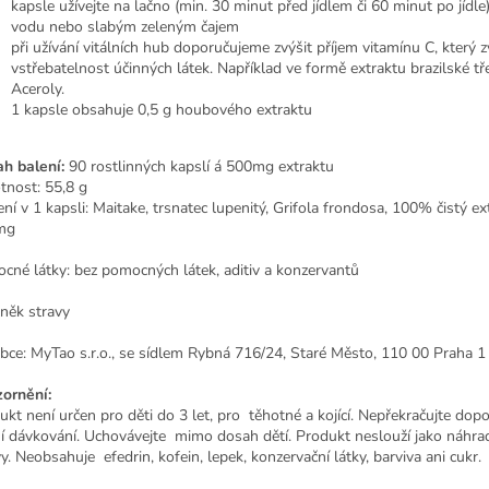
kapsle užívejte na lačno (min. 30 minut před jídlem či 60 minut po jídle),
vodu nebo slabým zeleným čajem
při užívání vitálních hub doporučujeme zvýšit příjem vitamínu C, který 
vstřebatelnost účinných látek. Například ve formě extraktu brazilské t
Aceroly.
1 kapsle obsahuje 0,5 g houbového extraktu
h balení:
90 rostlinných kapslí á 500mg extraktu
nost: 55,8 g
ní v 1 kapsli: Maitake, trsnatec lupenitý, Grifola frondosa, 100% čistý ex
mg
cné látky: bez pomocných látek, aditiv a konzervantů
něk stravy
bce: MyTao s.r.o., se sídlem Rybná 716/24, Staré Město, 110 00 Praha 1
ornění:
ukt není určen pro děti do 3 let, pro těhotné a kojící. Nepřekračujte dop
í dávkování. Uchovávejte mimo dosah dětí. Produkt neslouží jako náhra
vy. Neobsahuje efedrin, kofein, lepek, konzervační látky, barviva ani cukr.