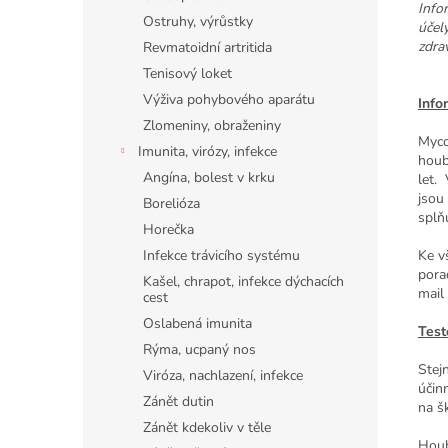
Info
Ostruhy, výrůstky
účel
zdra
Revmatoidní artritida
Tenisový loket
Výživa pohybového aparátu
Info
Zlomeniny, obraženiny
Myco
Imunita, virózy, infekce
houby
Angína, bolest v krku
let.
jsou
Borelióza
splň
Horečka
Infekce trávicího systému
Ke v
pora
Kašel, chrapot, infekce dýchacích
mail
cest
Oslabená imunita
Test
Rýma, ucpaný nos
Stej
Viróza, nachlazení, infekce
účin
Zánět dutin
na šk
Zánět kdekoliv v těle
Houb