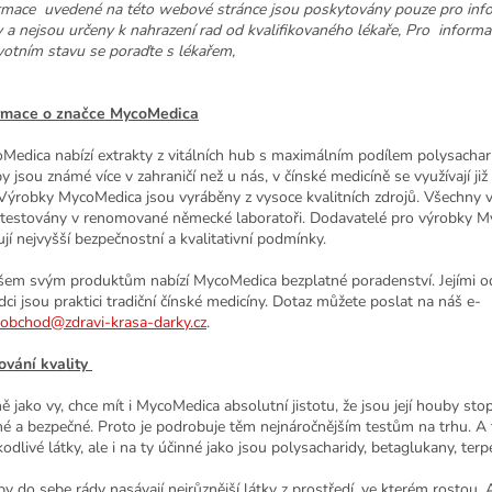
rmace uvedené na této webové stránce jsou poskytovány pouze pro inf
y a nejsou určeny k nahrazení rad od kvalifikovaného lékaře, Pro informa
votním stavu se poraďte s lékařem,
rmace o značce MycoMedica
Medica nabízí extrakty z vitálních hub s maximálním podílem polysacharid
 jsou známé více v zahraničí než u nás, v čínské medicíně se využívají již 
 Výrobky MycoMedica jsou vyráběny z vysoce kvalitních zdrojů. Všechny 
 testovány v renomované německé laboratoři. Dodavatelé pro výrobky 
ují nejvyšší bezpečnostní a kvalitativní podmínky.
šem svým produktům nabízí MycoMedica bezplatné poradenství. Jejími 
dci jsou praktici tradiční čínské medicíny. Dotaz můžete poslat na náš e-
obchod@zdravi-krasa-darky.cz
.
ování kvality
ně jako vy, chce mít i MycoMedica absolutní jistotu, že jsou její houby st
né a bezpečné. Proto je podrobuje těm nejnáročnějším testům na trhu. A 
odlivé látky, ale i na ty účinné jako jsou polysacharidy, betaglukany, terp
y do sebe rády nasávají nejrůznější látky z prostředí, ve kterém rostou.