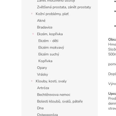
Zánět močového ústrojí
Zvětšená prostata, zánět prostaty
Kožní problémy, pleť
Akné
Bradavice
Ekzém, kopřivka
Obsa
Ekzém - děti
Hmot
Ekzém mokvavý
Slože
Ekzém suchý
500
Kopřivka
pomo
Opary
Dopl
Vrásky
Klouby, kosti, svaly
Výro
Artróza
Upoz
Bechtěrevova nemoc
Prod
Bolesti kloubů, svalů, páteře
denn
Dna
stra
Osteoporóza