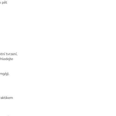
h pět
ní tvrzení,
ohledejte
mg/g).
raktikem