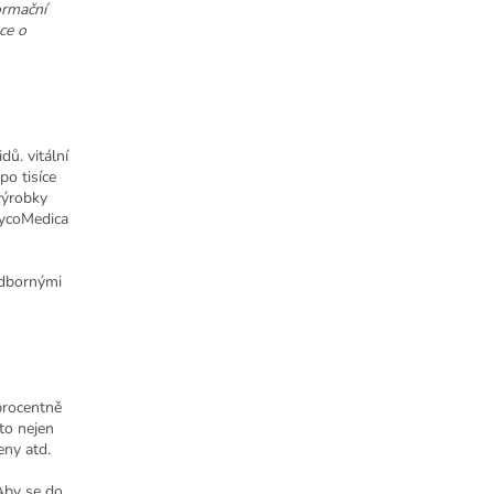
ormační
ce o
ů. vitální
po tisíce
výrobky
MycoMedica
odbornými
oprocentně
to nejen
eny atd.
 Aby se do