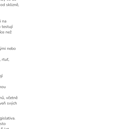
od sklizně,
i na
 testují
íce než
nými nebo
 rtuť,
jí
ohou
mů, včetně
oveň svých
islativa.
osto