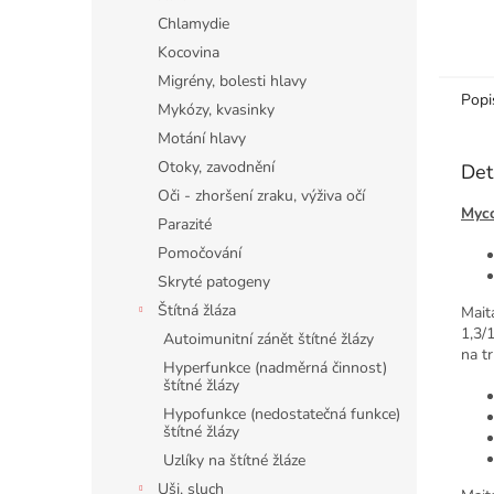
Chlamydie
Kocovina
Migrény, bolesti hlavy
Popi
Mykózy, kvasinky
Motání hlavy
Otoky, zavodnění
Det
Oči - zhoršení zraku, výživa očí
Myco
Parazité
Pomočování
Skryté patogeny
Štítná žláza
Mait
1,3/
Autoimunitní zánět štítné žlázy
na t
Hyperfunkce (nadměrná činnost)
štítné žlázy
Hypofunkce (nedostatečná funkce)
štítné žlázy
Uzlíky na štítné žláze
Uši, sluch