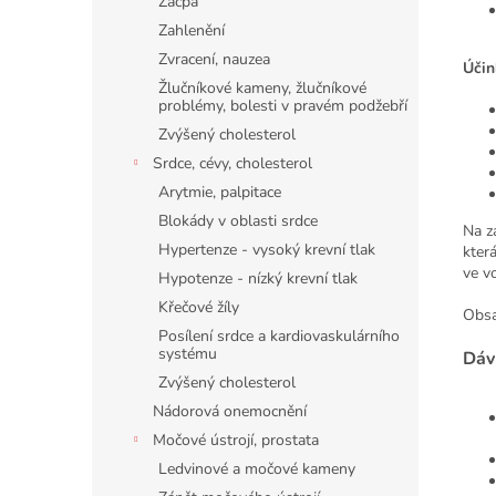
Zácpa
Zahlenění
Zvracení, nauzea
Účin
Žlučníkové kameny, žlučníkové
problémy, bolesti v pravém podžebří
Zvýšený cholesterol
Srdce, cévy, cholesterol
Arytmie, palpitace
Blokády v oblasti srdce
Na z
Hypertenze - vysoký krevní tlak
kter
ve vo
Hypotenze - nízký krevní tlak
Křečové žíly
Obsa
Posílení srdce a kardiovaskulárního
systému
Dáv
Zvýšený cholesterol
Nádorová onemocnění
Močové ústrojí, prostata
Ledvinové a močové kameny