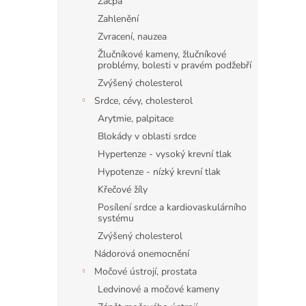
Zácpa
Zahlenění
Zvracení, nauzea
Žlučníkové kameny, žlučníkové
problémy, bolesti v pravém podžebří
Zvýšený cholesterol
Srdce, cévy, cholesterol
Arytmie, palpitace
Blokády v oblasti srdce
Hypertenze - vysoký krevní tlak
Hypotenze - nízký krevní tlak
Křečové žíly
Posílení srdce a kardiovaskulárního
systému
Zvýšený cholesterol
Nádorová onemocnění
Močové ústrojí, prostata
Ledvinové a močové kameny