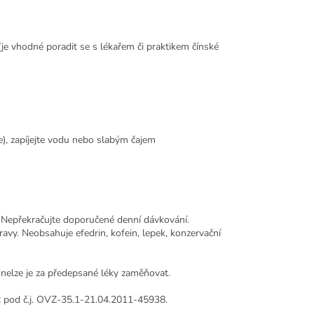
je vhodné poradit se s lékařem či praktikem čínské
le), zapíjejte vodu nebo slabým čajem
í. Nepřekračujte doporučené denní dávkování.
avy. Neobsahuje efedrin, kofein, lepek, konzervační
 nelze je za předepsané léky zaměňovat.
R pod č.j. OVZ-35.1-21.04.2011-45938.