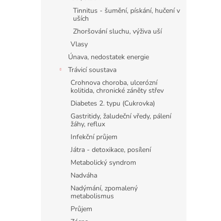
Tinnitus - šumění, pískání, hučení v
uších
Zhoršování sluchu, výživa uší
Vlasy
Únava, nedostatek energie
Trávicí soustava
Crohnova choroba, ulcerózní
kolitida, chronické záněty střev
Diabetes 2. typu (Cukrovka)
Gastritidy, žaludeční vředy, pálení
žáhy, reflux
Infekční průjem
Játra - detoxikace, posílení
Metabolický syndrom
Nadváha
Nadýmání, zpomalený
metabolismus
Průjem