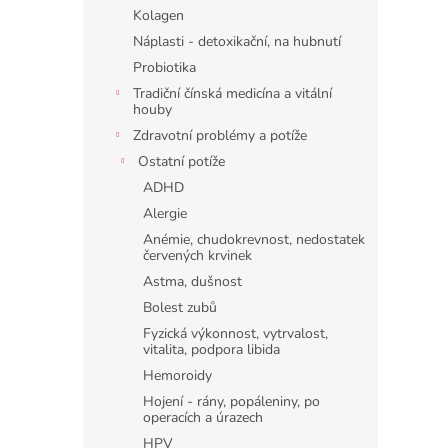
n
Kolagen
e
Náplasti - detoxikační, na hubnutí
l
Probiotika
Tradiční čínská medicína a vitální
houby
Zdravotní problémy a potíže
Ostatní potíže
ADHD
Alergie
Anémie, chudokrevnost, nedostatek
červených krvinek
Astma, dušnost
Bolest zubů
Fyzická výkonnost, vytrvalost,
vitalita, podpora libida
Hemoroidy
Hojení - rány, popáleniny, po
operacích a úrazech
HPV