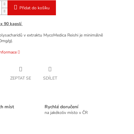
Přidat do košíku
 x 90 kapslí
lysacharidů v extraktu MycoMedica Reishi je minimálně
0mg/g).
informace
ZEPTAT SE
SDÍLET
ch míst
Rychlé doručení
na jakékoliv místo v ČR