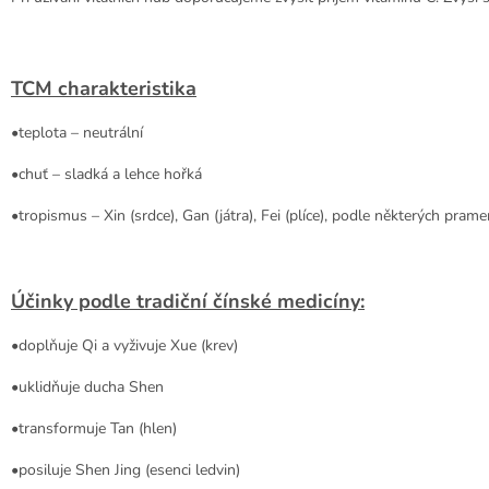
TCM charakteristika
•teplota – neutrální
•chuť – sladká a lehce hořká
•tropismus – Xin (srdce), Gan (játra), Fei (plíce), podle některých pram
Účinky podle tradiční čínské medicíny:
•doplňuje Qi a vyživuje Xue (krev)
•uklidňuje ducha Shen
•transformuje Tan (hlen)
•posiluje Shen Jing (esenci ledvin)