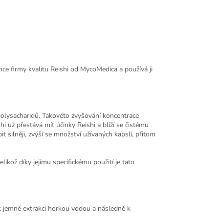
ence firmy kvalitu Reishi od MycoMedica a používá ji
polysacharidů. Takovéto zvyšování koncentrace
i už přestává mít účinky Reishi a blíží se čistému
 silněji, zvýší se množství užívaných kapslí, přitom
kož díky jejímu specifickému použití je tato
 k jemné extrakci horkou vodou a následně k