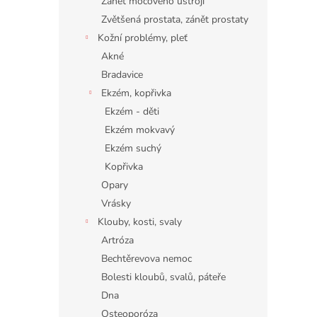
Zánět močového ústrojí
Zvětšená prostata, zánět prostaty
Kožní problémy, pleť
Akné
Bradavice
Ekzém, kopřivka
Ekzém - děti
Ekzém mokvavý
Ekzém suchý
Kopřivka
Opary
Vrásky
Klouby, kosti, svaly
Artróza
Bechtěrevova nemoc
Bolesti kloubů, svalů, páteře
Dna
Osteoporóza