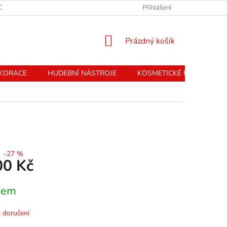
CHRANY OSOBNÍCH ÚDAJŮ
Přihlášení
NÁKUPNÍ
Prázdný košík
KOŠÍK
EKORACE
HUDEBNÍ NÁSTROJE
KOSMETICKÉ PŘÍSTROJE
–27 %
00 Kč
dem
 doručení