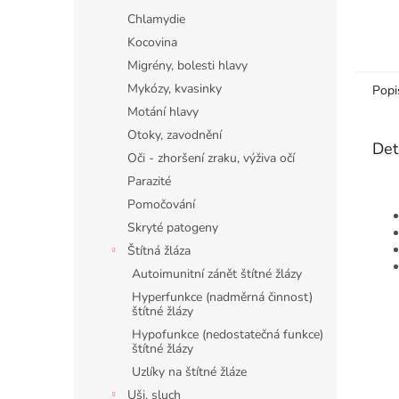
Chlamydie
Kocovina
Migrény, bolesti hlavy
Mykózy, kvasinky
Popi
Motání hlavy
Otoky, zavodnění
Det
Oči - zhoršení zraku, výživa očí
Parazité
Pomočování
Skryté patogeny
Štítná žláza
Autoimunitní zánět štítné žlázy
Hyperfunkce (nadměrná činnost)
štítné žlázy
Hypofunkce (nedostatečná funkce)
štítné žlázy
Uzlíky na štítné žláze
Uši, sluch