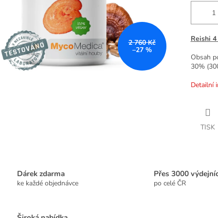
Reishi 4
2 760 Kč
–27 %
Obsah po
30% (30
Detailní 
TISK
Dárek zdarma
Přes 3000 výdejní
ke každé objednávce
po celé ČR
Široká nabídka