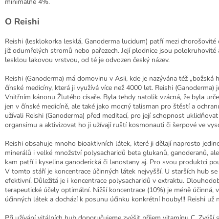
minimálně 4%.
O Reishi
Reishi (lesklokorka lesklá, Ganoderma lucidum) patří mezi chorošovit
již odumřelých stromů nebo pařezech. Její plodnice jsou polokruhovité 
lesklou lakovou vrstvou, od té je odvozen český název.
Reishi (Ganoderma) má domovinu v Asii, kde je nazývána též „božská h
čínské medicíny, která ji využívá více než 4000 let. Reishi (Ganoderma) 
Vnitřním kánonu Žlutého císaře. Byla tehdy natolik vzácná, že byla urče
jen v čínské medicíně, ale také jako mocný talisman pro štěstí a ochran
užívali Reishi (Ganoderma) před meditací, pro její schopnost uklidňova
organsimu a aktivizovat ho ji užívají ruští kosmonauti či šerpové ve v
Reishi obsahuje mnoho bioaktivních látek, které ji dělají naprosto jed
minerálů i velké množství polysacharidů beta glukanů, ganoderanů, ale t
kam patří i kyselina ganoderická či lanostany aj. Pro svou produktci p
V tomto stáří je koncentrace účinných látek nejvyšší. U starších hub s
efektivní. Důležitá je i koncentrace polysacharidů v extraktu. Dlouhod
terapeutické účely optimální. Nižší koncentrace (10%) je méně účinná, 
účinných látek a dochází k posunu účinku konkrétní houby!!! Reishi už ne
Při užívání vitálních hub doporučujeme zvýšit příjem vitamínu C. Zvýší 