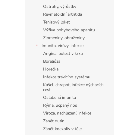
Ostruhy, výrůstky
Revmatoidní artritida
Tenisový loket
Výživa pohybového aparátu
Zlomeniny, obraženiny
Imunita, virózy, infekce
Angína, bolest v krku
Borelióza
Horečka
Infekce trávicího systému
Kašel, chrapot, infekce dýchacích
cest
Oslabená imunita
Rýma, ucpaný nos
Viróza, nachlazení, infekce
Zánět dutin
Zánět kdekoliv v těle