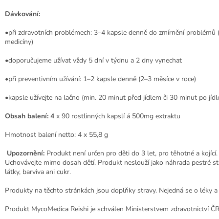
Dávkování:
•při zdravotních problémech: 3–4 kapsle denně do zmírnění problémů (
medicíny)
•doporučujeme užívat vždy 5 dní v týdnu a 2 dny vynechat
•při preventivním užívání: 1–2 kapsle denně (2–3 měsíce v roce)
•kapsle užívejte na lačno (min. 20 minut před jídlem či 30 minut po jíd
Obsah balení: 4
x 90 rostlinných kapslí á 500mg extraktu
Hmotnost balení netto: 4 x 55,8 g
Upozornění:
Produkt není určen pro děti do 3 let, pro těhotné a kojíc
Uchovávejte mimo dosah dětí. Produkt neslouží jako náhrada pestré str
látky, barviva ani cukr.
Produkty na těchto stránkách jsou doplňky stravy. Nejedná se o léky a
Produkt MycoMedica Reishi je schválen Ministerstvem zdravotnictví Č