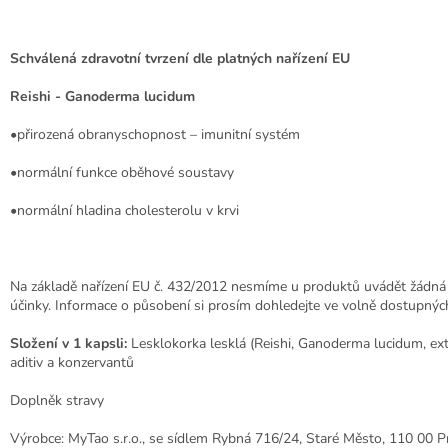
Schválená zdravotní tvrzení dle platných nařízení EU
Reishi - Ganoderma lucidum
•přirozená obranyschopnost – imunitní systém
•normální funkce oběhové soustavy
•normální hladina cholesterolu v krvi
Na základě nařízení EU č. 432/2012 nesmíme u produktů uvádět žádná zdr
účinky. Informace o působení si prosím dohledejte ve volně dostupných z
Složení v 1 kapsli:
Lesklokorka lesklá (Reishi, Ganoderma lucidum, ex
aditiv a konzervantů
Doplněk stravy
Výrobce: MyTao s.r.o., se sídlem Rybná 716/24, Staré Město, 110 00 P