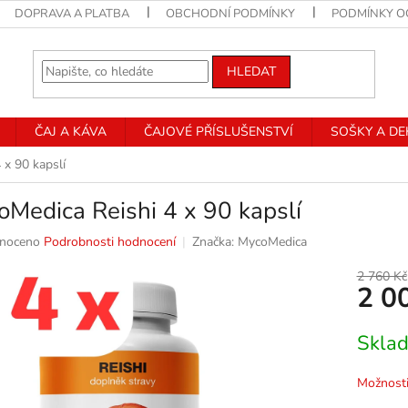
DOPRAVA A PLATBA
OBCHODNÍ PODMÍNKY
PODMÍNKY O
HLEDAT
ČAJ A KÁVA
ČAJOVÉ PŘÍSLUŠENSTVÍ
SOŠKY A D
 x 90 kapslí
Medica Reishi 4 x 90 kapslí
né
noceno
Podrobnosti hodnocení
Značka:
MycoMedica
ní
u
2 760 Kč
2 0
Měrná
Skla
cena:
k.
Možnosti