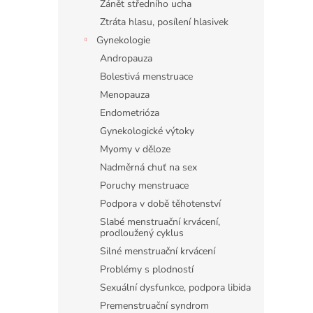
Zánět středního ucha
Ztráta hlasu, posílení hlasivek
Gynekologie
Andropauza
Bolestivá menstruace
Menopauza
Endometrióza
Gynekologické výtoky
Myomy v děloze
Nadměrná chuť na sex
Poruchy menstruace
Podpora v době těhotenství
Slabé menstruační krvácení,
prodloužený cyklus
Silné menstruační krvácení
Problémy s plodností
Sexuální dysfunkce, podpora libida
Premenstruační syndrom