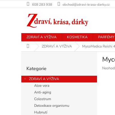
Přejít
608 283 938
obchod@zdravi-krasa-darky.cz
na
obsah
ZDRAVÍ A VÝŽIVA
KOSMETIKA
PARFÉMY
Domů
ZDRAVÍ A VÝŽIVA
MycoMedica Reishi 4
P
Myco
o
Přeskočit
s
Kategorie
Průměr
Neohod
kategorie
t
hodnoce
r
produkt
ZDRAVÍ A VÝŽIVA
a
je
Aloe vera
n
0,0
Anti-aging
z
n
5
í
Colostrum
hvězdiče
p
Detoxikace organismu
a
Hubnutí