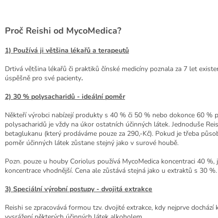
Proč Reishi od MycoMedica?
1) Používá ji většina lékařů a terapeutů
Drtivá většina lékařů či praktiků čínské medicíny poznala za 7 let exist
úspěšně pro své pacienty
.
2) 30 % polysacharidů - ideální poměr
Někteří výrobci nabízejí produkty s 40 % či 50 % nebo dokonce 60 % 
polysacharidů je vždy na úkor ostatních účinných látek. Jednoduše Reish
betaglukanu (který prodáváme pouze za 290,-Kč). Pokud je třeba působit
poměr účinných látek zůstane stejný jako v surové houbě.
Pozn. pouze u houby Coriolus používá MycoMedica koncentraci 40 %, jeli
koncentrace vhodnější. Cena ale zůstává stejná jako u extraktů s 30 %.
3) Speciální výrobní postupy - dvojitá extrakce
Reishi se zpracovává formou tzv. dvojité extrakce, kdy nejprve dochází
vysrážení některých účinných látek alkoholem.