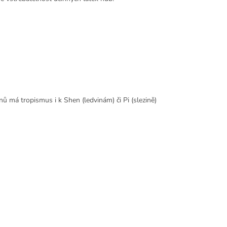
enů má tropismus i k Shen (ledvinám) či Pi (slezině)