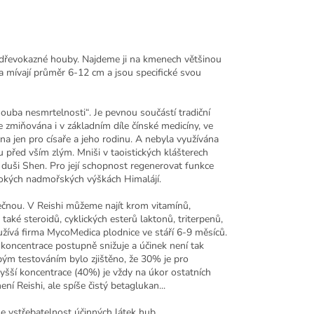
é dřevokazné houby. Najdeme ji na kmenech většinou
a mívají průměr 6-12 cm a jsou specifické svou
ouba nesmrtelnosti“. Je pevnou součástí tradiční
je zmiňována i v základním díle čínské medicíny, ve
na jen pro císaře a jeho rodinu. A nebyla využívána
u před vším zlým. Mniši v taoistických klášterech
t duši Shen. Pro její schopnost regenerovat funkce
ysokých nadmořských výškách Himalájí.
inečnou. V Reishi můžeme najít krom vitamínů,
aké steroidů, cyklických esterů laktonů, triterpenů,
oužívá firma MycoMedica plodnice ve stáří 6-9 měsíců.
e koncentrace postupně snižuje a účinek není tak
obým testováním bylo zjištěno, že 30% je pro
vyšší koncentrace (40%) je vždy na úkor ostatních
ní Reishi, ale spíše čistý betaglukan...
se vstřebatelnost účinných látek hub.