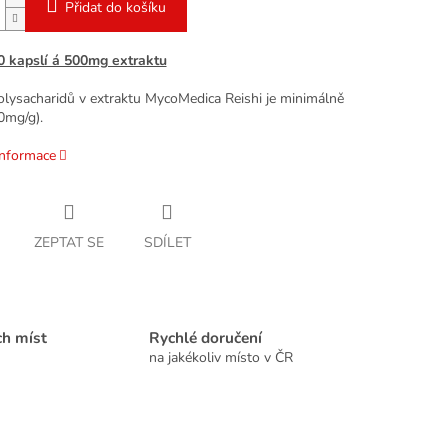
Přidat do košíku
0 kapslí á 500mg extraktu
lysacharidů v extraktu MycoMedica Reishi je minimálně
0mg/g).
informace
ZEPTAT SE
SDÍLET
ch míst
Rychlé doručení
na jakékoliv místo v ČR