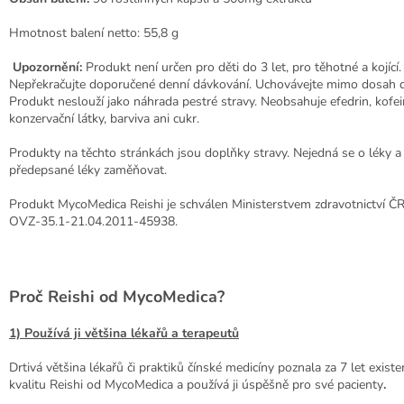
Hmotnost balení netto: 55,8 g
Upozornění:
Produkt není určen pro děti do 3 let, pro těhotné a kojící.
Nepřekračujte doporučené denní dávkování. Uchovávejte mimo dosah d
Produkt neslouží jako náhrada pestré stravy. Neobsahuje efedrin, kofein
konzervační látky, barviva ani cukr.
Produkty na těchto stránkách jsou doplňky stravy. Nejedná se o léky a 
předepsané léky zaměňovat.
Produkt MycoMedica Reishi je schválen Ministerstvem zdravotnictví ČR 
OVZ-35.1-21.04.2011-45938.
Proč Reishi od MycoMedica?
1) Používá ji většina lékařů a terapeutů
Drtivá většina lékařů či praktiků čínské medicíny poznala za 7 let existe
kvalitu Reishi od MycoMedica a používá ji úspěšně pro své pacienty
.