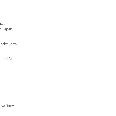
ětí.
, lepek,
nelze je za
pod č.j.
nce firmy