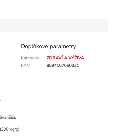
Doplňkové parametry
Kategorie
:
ZDRAVÍ A VÝŽIVA
EAN
:
8594167650021
.
K
ívanější.
(300mg/g).