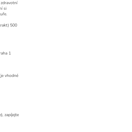
 zdravotní
í si
uře.
trakt) 500
raha 1
(je vhodné
, zapíjejte