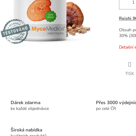
Reishi 9
Obsah po
30% (30
Detailní 
TISK
Dárek zdarma
Přes 3000 výdejní
ke každé objednávce
po celé ČR
Široká nabídka
kvalitních produktů