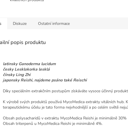
s
Diskuze
Ostatní informace
ailní popis produktu
latinsky Ganoderma lucidum
česky Lesklokorka lesklá
čínsky Ling Zhi
japonsky Reishi, najdeme psáno také Reischi
Díky speciálním extrakčním postupům získáváte vysoce účinný produkt
K výrobě svých produktů používá MycoMedica extrakty vitálních hub. 
terapeutickému účelu je tato forma nejvhodnější a po celém světě nejuž
Obsah polysacharidů v extraktu MycoMedica Reishi je minimálně 30% 
Obsah triterpenů u MycoMedica Reishi je minimálně 4%.