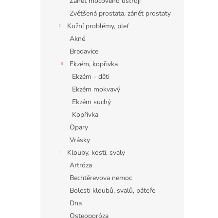
Zánět močového ústrojí
Zvětšená prostata, zánět prostaty
Kožní problémy, pleť
Akné
Bradavice
Ekzém, kopřivka
Ekzém - děti
Ekzém mokvavý
Ekzém suchý
Kopřivka
Opary
Vrásky
Klouby, kosti, svaly
Artróza
Bechtěrevova nemoc
Bolesti kloubů, svalů, páteře
Dna
Osteoporóza