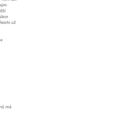
obým
žší
 úkor
Reishi už
se
menů má