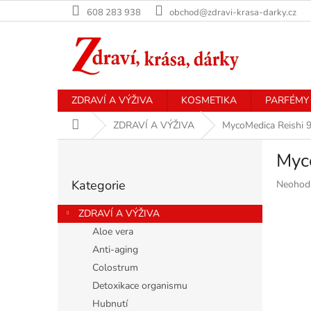
Přejít
608 283 938
obchod@zdravi-krasa-darky.cz
na
obsah
ZDRAVÍ A VÝŽIVA
KOSMETIKA
PARFÉMY
Domů
ZDRAVÍ A VÝŽIVA
MycoMedica Reishi 9
P
Myco
o
Přeskočit
s
Kategorie
Průměr
Neohod
kategorie
t
hodnoce
r
produkt
ZDRAVÍ A VÝŽIVA
a
je
Aloe vera
n
0,0
Anti-aging
z
n
5
í
Colostrum
hvězdiče
p
Detoxikace organismu
a
Hubnutí