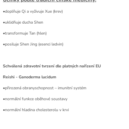
•doplňuje Qi a vyživuje Xue (krev)
•uklidňuje ducha Shen
•transformuje Tan (hlen)
•posiluje Shen Jing (esenci ledvin)
Schválená zdravotní tvrzení dle platných nařízení EU
Reishi - Ganoderma lucidum
•přirozená obranyschopnost – imunitní systém
•normální funkce oběhové soustavy
•normální hladina cholesterolu v krvi