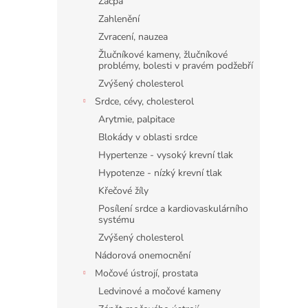
Zácpa
Zahlenění
Zvracení, nauzea
Žlučníkové kameny, žlučníkové
problémy, bolesti v pravém podžebří
Zvýšený cholesterol
Srdce, cévy, cholesterol
Arytmie, palpitace
Blokády v oblasti srdce
Hypertenze - vysoký krevní tlak
Hypotenze - nízký krevní tlak
Křečové žíly
Posílení srdce a kardiovaskulárního
systému
Zvýšený cholesterol
Nádorová onemocnění
Močové ústrojí, prostata
Ledvinové a močové kameny