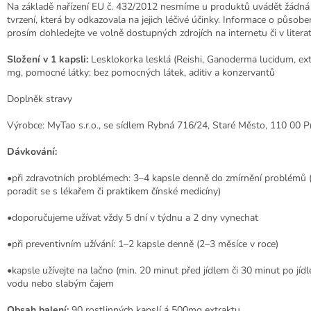
Na základě nařízení EU č. 432/2012 nesmíme u produktů uvádět žádná
tvrzení, která by odkazovala na jejich léčivé účinky. Informace o působen
prosím dohledejte ve volně dostupných zdrojích na internetu či v literat
Složení v 1 kapsli:
Lesklokorka lesklá (Reishi, Ganoderma lucidum, ex
mg, pomocné látky: bez pomocných látek, aditiv a konzervantů
Doplněk stravy
Výrobce: MyTao s.r.o., se sídlem Rybná 716/24, Staré Město, 110 00 P
Dávkování:
•při zdravotních problémech: 3–4 kapsle denně do zmírnění problémů 
poradit se s lékařem či praktikem čínské medicíny)
•doporučujeme užívat vždy 5 dní v týdnu a 2 dny vynechat
•při preventivním užívání: 1–2 kapsle denně (2–3 měsíce v roce)
•kapsle užívejte na lačno (min. 20 minut před jídlem či 30 minut po jídle)
vodu nebo slabým čajem
Obsah balení:
90 rostlinných kapslí á 500mg extraktu