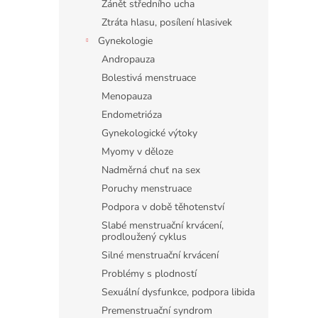
Zánět středního ucha
Ztráta hlasu, posílení hlasivek
Gynekologie
Andropauza
Bolestivá menstruace
Menopauza
Endometrióza
Gynekologické výtoky
Myomy v děloze
Nadměrná chuť na sex
Poruchy menstruace
Podpora v době těhotenství
Slabé menstruační krvácení,
prodloužený cyklus
Silné menstruační krvácení
Problémy s plodností
Sexuální dysfunkce, podpora libida
Premenstruační syndrom