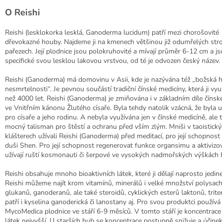
O Reishi
Reishi (lesklokorka lesklá, Ganoderma lucidum) patří mezi chorošovité
dřevokazné houby. Najdeme ji na kmenech většinou již odumřelých st
pařezech. Její plodnice jsou polokruhovité a mívají průměr 6-12 cm a j
specifické svou lesklou lakovou vrstvou, od té je odvozen český název.
Reishi (Ganoderma) má domovinu v Asii, kde je nazývána též „božská 
nesmrtelnosti“. Je pevnou součástí tradiční čínské medicíny, která ji vyu
než 4000 let. Reishi (Ganoderma) je zmiňována i v základním díle čínsk
ve Vnitřním kánonu Žlutého císaře. Byla tehdy natolik vzácná, že byla u
pro císaře a jeho rodinu. A nebyla využívána jen v čínské medicíně, ale 
mocný talisman pro štěstí a ochranu před vším zlým. Mniši v taoistick
klášterech užívali Reishi (Ganoderma) před meditací, pro její schopnost
duši Shen. Pro její schopnost regenerovat funkce organsimu a aktivizov
užívají ruští kosmonauti či šerpové ve vysokých nadmořských výškách H
Reishi obsahuje mnoho bioaktivních látek, které ji dělají naprosto jedi
Reishi můžeme najít krom vitamínů, minerálů i velké množství polysach
glukanů, ganoderanů, ale také steroidů, cyklických esterů laktonů, trit
patří i kyselina ganoderická či lanostany aj. Pro svou produktci používá
MycoMedica plodnice ve stáří 6-9 měsíců. V tomto stáří je koncentrace
látek nejvyšší. U starších hub se koncentrace postupně snižuje a účinek