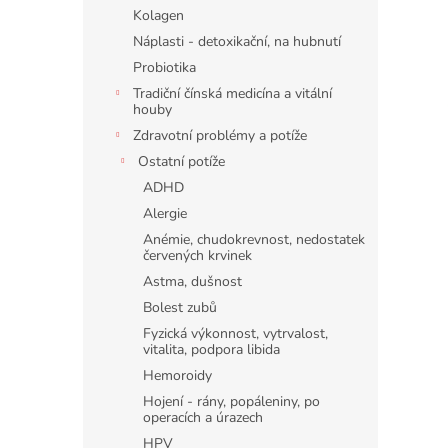
n
Kolagen
e
Náplasti - detoxikační, na hubnutí
l
Probiotika
Tradiční čínská medicína a vitální
houby
Zdravotní problémy a potíže
Ostatní potíže
ADHD
Alergie
Anémie, chudokrevnost, nedostatek
červených krvinek
Astma, dušnost
Bolest zubů
Fyzická výkonnost, vytrvalost,
vitalita, podpora libida
Hemoroidy
Hojení - rány, popáleniny, po
operacích a úrazech
HPV