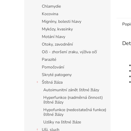
Chlamydie
Kocovina
Migrény, bolesti hlavy
Popi
Mykózy, kvasinky
Motání hlavy
Det
Otoky, zavodnění
Oči - zhoršení zraku, výživa očí
Parazité
Pomočování
Skryté patogeny
Štítná žláza
Autoimunitní zánět štítné žlázy
Hyperfunkce (nadměrná činnost)
štítné žlázy
Hypofunkce (nedostatečná funkce)
štítné žlázy
Uzlíky na štítné žláze
Uši, sluch