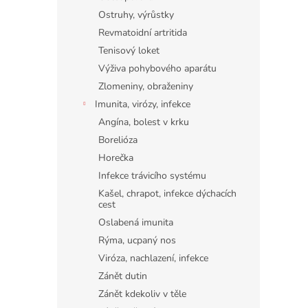
Ostruhy, výrůstky
Revmatoidní artritida
Tenisový loket
Výživa pohybového aparátu
Zlomeniny, obraženiny
Imunita, virózy, infekce
Angína, bolest v krku
Borelióza
Horečka
Infekce trávicího systému
Kašel, chrapot, infekce dýchacích
cest
Oslabená imunita
Rýma, ucpaný nos
Viróza, nachlazení, infekce
Zánět dutin
Zánět kdekoliv v těle