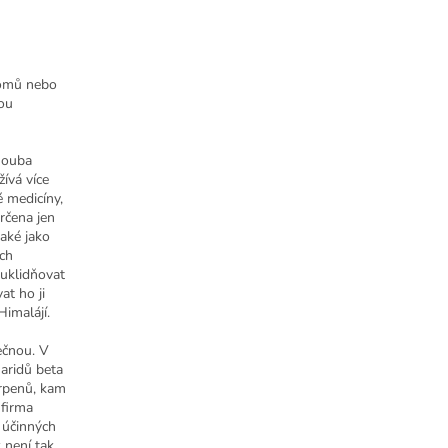
romů nebo
sou
houba
žívá více
é medicíny,
rčena jen
také jako
ých
 uklidňovat
at ho ji
imalájí.
nečnou. V
aridů beta
erpenů, kam
 firma
 účinných
 není tak