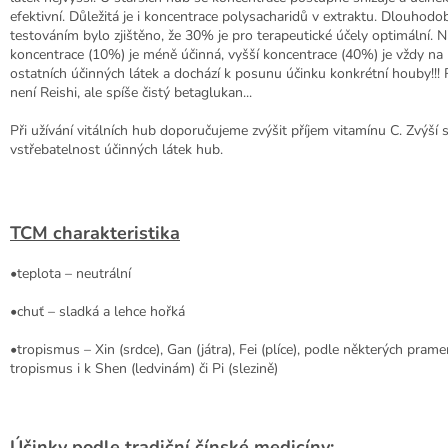
efektivní. Důležitá je i koncentrace polysacharidů v extraktu. Dlouhod
testováním bylo zjištěno, že 30% je pro terapeutické účely optimální. Ni
koncentrace (10%) je méně účinná, vyšší koncentrace (40%) je vždy na
ostatních účinných látek a dochází k posunu účinku konkrétní houby!!! 
není Reishi, ale spíše čistý betaglukan...
Při užívání vitálních hub doporučujeme zvýšit příjem vitamínu C. Zvýší 
vstřebatelnost účinných látek hub.
TCM charakteristika
•teplota – neutrální
•chuť – sladká a lehce hořká
•tropismus – Xin (srdce), Gan (játra), Fei (plíce), podle některých pra
tropismus i k Shen (ledvinám) či Pi (slezině)
Účinky podle tradiční čínské medicíny: