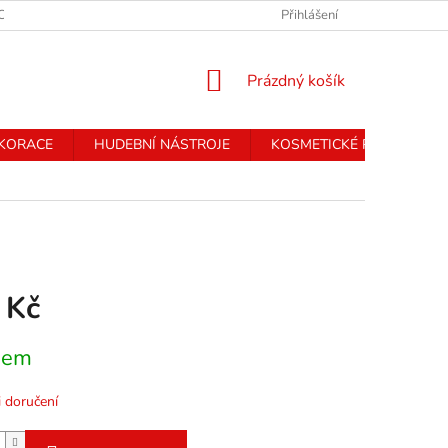
CHRANY OSOBNÍCH ÚDAJŮ
Přihlášení
NÁKUPNÍ
Prázdný košík
KOŠÍK
EKORACE
HUDEBNÍ NÁSTROJE
KOSMETICKÉ PŘÍSTROJE
 Kč
dem
 doručení