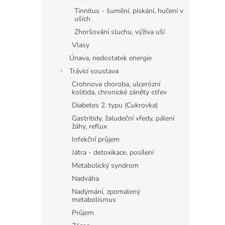
Tinnitus - šumění, pískání, hučení v
uších
Zhoršování sluchu, výživa uší
Vlasy
Únava, nedostatek energie
Trávicí soustava
Crohnova choroba, ulcerózní
kolitida, chronické záněty střev
Diabetes 2. typu (Cukrovka)
Gastritidy, žaludeční vředy, pálení
žáhy, reflux
Infekční průjem
Játra - detoxikace, posílení
Metabolický syndrom
Nadváha
Nadýmání, zpomalený
metabolismus
Průjem