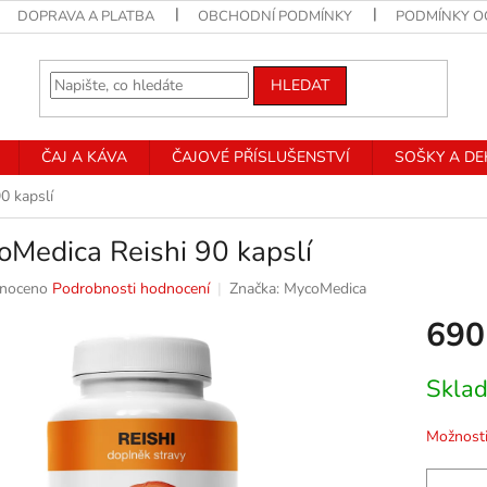
DOPRAVA A PLATBA
OBCHODNÍ PODMÍNKY
PODMÍNKY O
HLEDAT
ČAJ A KÁVA
ČAJOVÉ PŘÍSLUŠENSTVÍ
SOŠKY A D
0 kapslí
Medica Reishi 90 kapslí
né
noceno
Podrobnosti hodnocení
Značka:
MycoMedica
ní
690
u
Měrná
Skla
cena:
k.
Možnosti