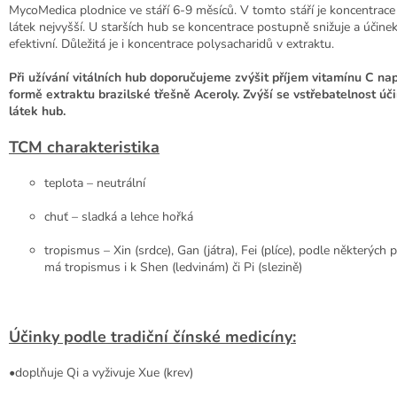
MycoMedica plodnice ve stáří 6-9 měsíců. V tomto stáří je koncentrace
látek nejvyšší. U starších hub se koncentrace postupně snižuje a účinek
efektivní. Důležitá je i koncentrace polysacharidů v extraktu.
Při užívání vitálních hub doporučujeme zvýšit příjem vitamínu C nap
formě extraktu brazilské třešně Aceroly. Zvýší se vstřebatelnost úč
látek hub.
TCM charakteristika
teplota – neutrální
chuť – sladká a lehce hořká
tropismus – Xin (srdce), Gan (játra), Fei (plíce), podle některých
má tropismus i k Shen (ledvinám) či Pi (slezině)
Účinky podle tradiční čínské medicíny:
•doplňuje Qi a vyživuje Xue (krev)