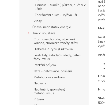
než 
Tinnitus - šumění, pískání, hučení v
nebe
uších
šarž
Zhoršování sluchu, výživa uší
vyžád
proh
Vlasy
Únava, nedostatek energie
Ideá
Trávicí soustava
Reis
Crohnova choroba, ulcerózní
číns
kolitida, chronické záněty střev
využí
Diabetes 2. typu (Cukrovka)
Ideá
Gastritidy, žaludeční vředy, pálení
žáhy, reflux
Infekční průjem
Játra - detoxikace, posílení
Obsa
Metabolický syndrom
vhod
Nadváha
Nadýmání, zpomalený
Hmot
metabolismus
Slož
Průjem
500