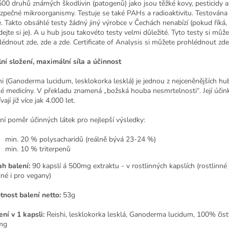
500 druhů známých škodlivin (patogenů) jako jsou těžké kovy, pesticidy a
zpečné mikroorganismy. Testuje se také PAHs a radioaktivitu. Testována 
e. Takto obsáhlé testy žádný jiný výrobce v Čechách nenabízí (pokud říká,
ejte si je). A u hub jsou takovéto testy velmi důležité. Tyto testy si můž
lédnout zde, zde a zde. Certificate of Analysis si můžete prohlédnout zde
lní složení, maximální síla a účinnost
hi (Ganoderma lucidum, lesklokorka lesklá) je jednou z nejceněnějších hub
ké medicíny. V překladu znamená „božská houba nesmrtelnosti“. Její účin
vají již více jak 4.000 let.
lní poměr účinných látek pro nejlepší výsledky:
min. 20 % polysacharidů (reálně bývá 23-24 %)
min. 10 % triterpenů
h balení:
90 kapslí á 500mg extraktu - v rostlinných kapslích (rostlinné
né i pro vegany)
nost balení netto:
53g
ení v 1 kapsli:
Reishi, lesklokorka lesklá, Ganoderma lucidum, 100% čist
mg