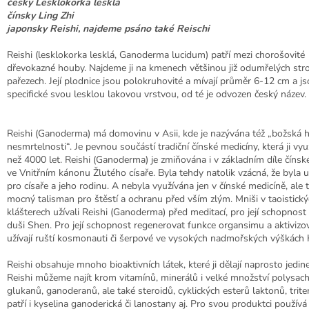
česky Lesklokorka lesklá
čínsky Ling Zhi
japonsky Reishi, najdeme psáno také Reischi
Reishi (lesklokorka lesklá, Ganoderma lucidum) patří mezi chorošovité
dřevokazné houby. Najdeme ji na kmenech většinou již odumřelých st
pařezech. Její plodnice jsou polokruhovité a mívají průměr 6-12 cm a j
specifické svou lesklou lakovou vrstvou, od té je odvozen český název.
Reishi (Ganoderma) má domovinu v Asii, kde je nazývána též „božská 
nesmrtelnosti“. Je pevnou součástí tradiční čínské medicíny, která ji vyu
než 4000 let. Reishi (Ganoderma) je zmiňována i v základním díle čínsk
ve Vnitřním kánonu Žlutého císaře. Byla tehdy natolik vzácná, že byla u
pro císaře a jeho rodinu. A nebyla využívána jen v čínské medicíně, ale 
mocný talisman pro štěstí a ochranu před vším zlým. Mniši v taoistick
klášterech užívali Reishi (Ganoderma) před meditací, pro její schopnost
duši Shen. Pro její schopnost regenerovat funkce organsimu a aktivizov
užívají ruští kosmonauti či šerpové ve vysokých nadmořských výškách H
Reishi obsahuje mnoho bioaktivních látek, které ji dělají naprosto jedi
Reishi můžeme najít krom vitamínů, minerálů i velké množství polysach
glukanů, ganoderanů, ale také steroidů, cyklických esterů laktonů, trit
patří i kyselina ganoderická či lanostany aj. Pro svou produktci používá