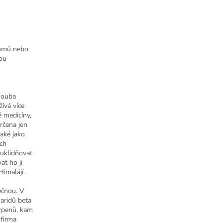
romů nebo
sou
houba
žívá více
é medicíny,
rčena jen
také jako
ých
 uklidňovat
at ho ji
imalájí.
nečnou. V
aridů beta
erpenů, kam
 firma