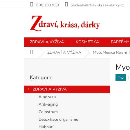
Přejít
608 283 938
obchod@zdravi-krasa-darky.cz
na
obsah
ZDRAVÍ A VÝŽIVA
KOSMETIKA
PARFÉMY
Domů
ZDRAVÍ A VÝŽIVA
MycoMedica Reishi Tr
P
Myco
o
Přeskočit
s
Kategorie
kategorie
Tip
t
r
ZDRAVÍ A VÝŽIVA
a
Aloe vera
n
Anti-aging
n
í
Colostrum
p
Detoxikace organismu
a
Hubnutí