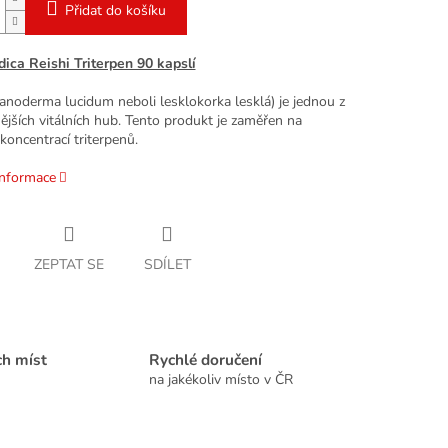
Přidat do košíku
ca Reishi Triterpen 90 kapslí
anoderma lucidum neboli lesklokorka lesklá) je jednou z
ějších vitálních hub. Tento produkt je zaměřen na
oncentrací triterpenů.
informace
ZEPTAT SE
SDÍLET
ch míst
Rychlé doručení
na jakékoliv místo v ČR