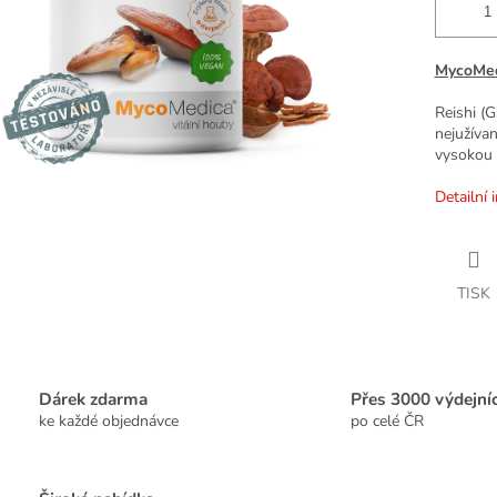
MycoMedi
Reishi (G
nejužívan
vysokou k
Detailní 
TISK
Dárek zdarma
Přes 3000 výdejní
ke každé objednávce
po celé ČR