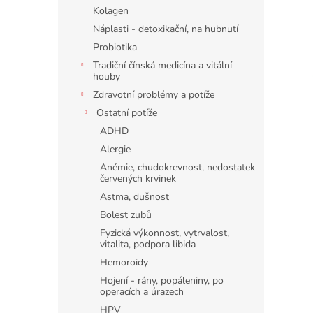
n
Kolagen
e
Náplasti - detoxikační, na hubnutí
l
Probiotika
Tradiční čínská medicína a vitální
houby
Zdravotní problémy a potíže
Ostatní potíže
ADHD
Alergie
Anémie, chudokrevnost, nedostatek
červených krvinek
Astma, dušnost
Bolest zubů
Fyzická výkonnost, vytrvalost,
vitalita, podpora libida
Hemoroidy
Hojení - rány, popáleniny, po
operacích a úrazech
HPV