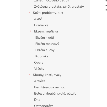
Zánět močového ústrojí
Zvětšená prostata, zánět prostaty
Kožní problémy, pleť
Akné
Bradavice
Ekzém, kopřivka
Ekzém - děti
Ekzém mokvavý
Ekzém suchý
Kopřivka
Opary
Vrásky
Klouby, kosti, svaly
Artróza
Bechtěrevova nemoc
Bolesti kloubů, svalů, páteře
Dna
Osteoporóza