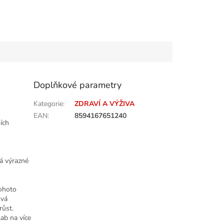
Doplňkové parametry
Kategorie
:
ZDRAVÍ A VÝŽIVA
EAN
:
8594167651240
ích
Má výrazné
tohoto
ová
růst.
ab na více