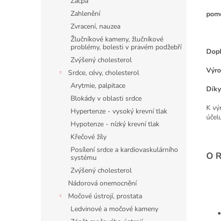
Zácpa
Zahlenění
pomo
Zvracení, nauzea
Žlučníkové kameny, žlučníkové
problémy, bolesti v pravém podžebří
Dopl
Zvýšený cholesterol
Výro
Srdce, cévy, cholesterol
Arytmie, palpitace
Díky
Blokády v oblasti srdce
K vý
Hypertenze - vysoký krevní tlak
účel
Hypotenze - nízký krevní tlak
Křečové žíly
Posílení srdce a kardiovaskulárního
O R
systému
Zvýšený cholesterol
Nádorová onemocnění
Močové ústrojí, prostata
Ledvinové a močové kameny