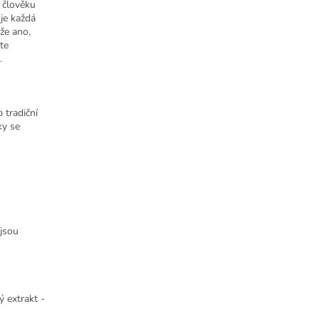
 člověku
je každá
 že ano,
ete
.
 tradiční
ky se
 jsou
ý extrakt -