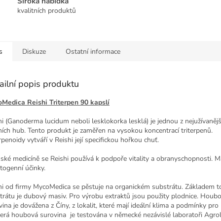
Široká nabídka
kvalitních produktů
s
Diskuze
Ostatní informace
ailní popis produktu
Medica Reishi Triterpen 90 kapslí
hi (Ganoderma lucidum neboli lesklokorka lesklá) je jednou z nejužívanějš
lních hub. Tento produkt je zaměřen na vysokou koncentrací triterpenů.
rpenoidy vytváří v Reishi její specifickou hořkou chuť.
nské medicíně se Reishi používá k podpoře vitality a obranyschopnosti. 
togenní účinky.
hi od firmy MycoMedica se pěstuje na organickém substrátu. Základem 
trátu je dubový masiv. Pro výrobu extraktů jsou použity plodnice. Houb
ina je dovážena z Číny, z lokalit, které mají ideální klima a podmínky pro 
erá houbová surovina je testována v německé nezávislé laboratoři Agrol