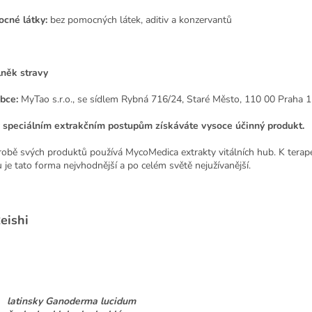
cné látky:
bez pomocných látek, aditiv a konzervantů
něk stravy
bce:
MyTao s.r.o., se sídlem Rybná 716/24, Staré Město, 110 00 Praha 1
 speciálním extrakčním postupům získáváte vysoce účinný produkt.
robě svých produktů používá MycoMedica extrakty vitálních hub. K tera
u je tato forma nejvhodnější a po celém světě nejužívanější.
eishi
latinsky Ganoderma lucidum