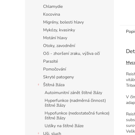
Chlamydie
Kocovina
Migrény, bolesti hlavy
Mykózy, kvasinky
Popi
Motání hlavy
Otoky, zavodnění
Det
Oči - zhoršení zraku, výživa očí
Parazité
Myco
Pomočování
Reis
Skryté patogeny
vitá
Štítná žláza
Trite
Autoimunitní zánět štítné žlázy
V čí
Hyperfunkce (nadměrná činnost)
adap
štítné žlázy
Hypofunkce (nedostatečná funkce)
Reis
štítné žlázy
subs
surov
Uzlíky na štítné žláze
Vešk
Uši, sluch