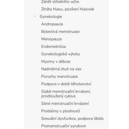
Zánět středního ucha
Ztráta hlasu, posílení hlasivek
Gynekologie
Andropauza
Bolestivá menstruace
Menopauza
Endometrióza
Gynekologické výtoky
Myomy v děloze
Nadměrná chuť na sex
Poruchy menstruace
Podpora v době těhotenství
Slabé menstruační krvácení,
prodloužený cyklus
Silné menstruační krvácení
Problémy s plodností
Sexuální dysfunkce, podpora libida
Premenstruační syndrom