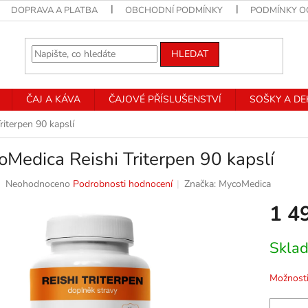
DOPRAVA A PLATBA
OBCHODNÍ PODMÍNKY
PODMÍNKY O
HLEDAT
ČAJ A KÁVA
ČAJOVÉ PŘÍSLUŠENSTVÍ
SOŠKY A D
iterpen 90 kapslí
Medica Reishi Triterpen 90 kapslí
Průměrné
Neohodnoceno
Podrobnosti hodnocení
Značka:
MycoMedica
hodnocení
1 4
produktu
je
0,0
Měrná
Skla
z
cena:
5
hvězdiček.
Možnosti