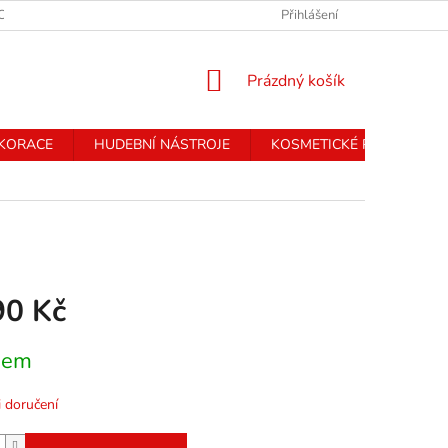
CHRANY OSOBNÍCH ÚDAJŮ
Přihlášení
NÁKUPNÍ
Prázdný košík
KOŠÍK
EKORACE
HUDEBNÍ NÁSTROJE
KOSMETICKÉ PŘÍSTROJE
90 Kč
dem
 doručení