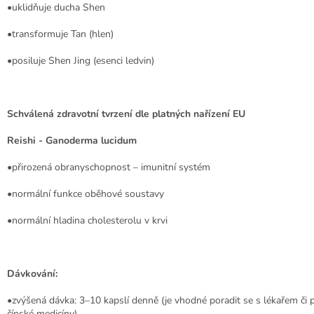
•uklidňuje ducha Shen
•transformuje Tan (hlen)
•posiluje Shen Jing (esenci ledvin)
Schválená zdravotní tvrzení dle platných nařízení EU
Reishi - Ganoderma lucidum
•přirozená obranyschopnost – imunitní systém
•normální funkce oběhové soustavy
•normální hladina cholesterolu v krvi
Dávkování:
•zvýšená dávka: 3–10 kapslí denně (je vhodné poradit se s lékařem či 
čínské medicíny)