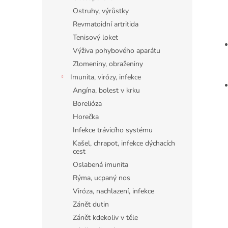
Ostruhy, výrůstky
Revmatoidní artritida
Tenisový loket
Výživa pohybového aparátu
Zlomeniny, obraženiny
Imunita, virózy, infekce
Angína, bolest v krku
Borelióza
Horečka
Infekce trávicího systému
Kašel, chrapot, infekce dýchacích
cest
Oslabená imunita
Rýma, ucpaný nos
Viróza, nachlazení, infekce
Zánět dutin
Zánět kdekoliv v těle