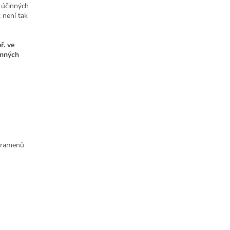
 účinných
 není tak
ř. ve
inných
 pramenů