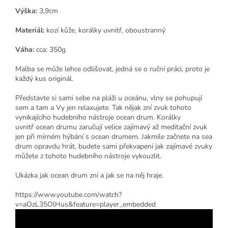
Výška:
3,9cm
Materiál:
kozí kůže, korálky uvnitř, oboustranný
Váha:
cca: 350g
Malba se může lehce odlišovat, jedná se o ruční práci, proto je
každý kus originál.
Představte si sami sebe na pláži u oceánu, vlny se pohupují
sem a tam a Vy jen relaxujete. Tak nějak zní zvuk tohoto
vynikajícího hudebního nástroje ocean drum. Korálky
uvnitř ocean drumu zaručují velice zajímavý až meditační zvuk
jen při mírném hýbání s ocean drumem. Jakmile začnete na sea
drum opravdu hrát, budete sami překvapeni jak zajímavé zvuky
můžete z tohoto hudebního nástroje vykouzlit.
Ukázka jak ocean drum zní a jak se na něj hraje.
https://www.youtube.com/watch?
v=aOzL35OlHus&feature=player_embedded