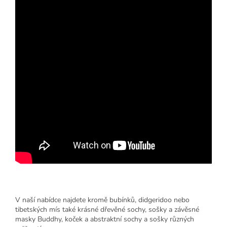
V naší nabídce najdete kromě bubínků, didgeridoo nebo
tibetských mís také krásné dřevěné sochy, sošky a závěsné
masky Buddhy, koček a abstraktní sochy a sošky různých