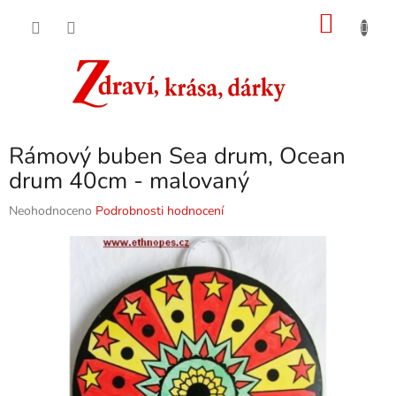
Přejít
NÁKU
na
obsah
KOŠÍK
Rámový buben Sea drum, Ocean
drum 40cm - malovaný
Průměrné
Neohodnoceno
Podrobnosti hodnocení
hodnocení
produktu
je
0,0
z
5
hvězdiček.