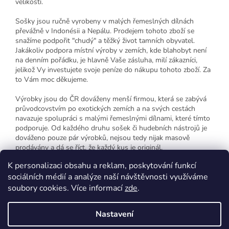
velikostí.
Sošky jsou ručně vyrobeny v malých řemeslných dílnách
převážně v Indonésii a Nepálu. Prodejem tohoto zboží se
snažíme podpořit "chudý" a těžký život tamních obyvatel.
Jakákoliv podpora místní výroby v zemích, kde blahobyt není
na denním pořádku, je hlavně Vaše zásluha, milí zákazníci,
jelikož Vy investujete svoje peníze do nákupu tohoto zboží. Za
to Vám moc děkujeme.
Výrobky jsou do ČR dováženy menší firmou, která se zabývá
průvodcovstvím po exotických zemích a na svých cestách
navazuje spolupráci s malými řemeslnými dílnami, které tímto
podporuje. Od každého druhu sošek či hudebních nástrojů je
dováženo pouze pár výrobků, nejsou tedy nijak masově
prodávány a dá se říct, že každý kus je originál.
K personalizaci obsahu a reklam, poskytování funkcí
sociálních médií a analýze naší návštěvnosti využíváme
Z
soubory cookies. Více informací
zde
.
á
p
Vytvořil Shoptet
Nastavení
a