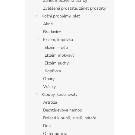
Zánět močového ústrojí
Zvětšená prostata, zánět prostaty
Kožní problémy, pleť
Akné
Bradavice
Ekzém, kopřivka
Ekzém - děti
Ekzém mokvavý
Ekzém suchý
Kopřivka
Opary
Vrásky
Klouby, kosti, svaly
Artróza
Bechtěrevova nemoc
Bolesti kloubů, svalů, páteře
Dna
Osteoporóza