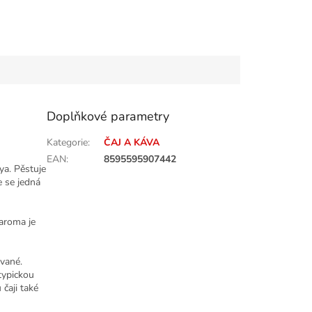
Doplňkové parametry
Kategorie
:
ČAJ A KÁVA
EAN
:
8595595907442
ya. Pěstuje
 se jedná
 aroma je
ované.
typickou
 čaji také