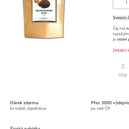
Sypaný č
Čaj má
n
typickým
je
velmi 
Detailní 
TISK
Dárek zdarma
Přes 3000 výdejní
ke každé objednávce
po celé ČR
Široká nabídka