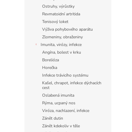
Ostruhy, výrůstky
Revmatoidní artritida
Tenisový loket
Výživa pohybového aparátu
Zlomeniny, obraženiny
Imunita, virózy, infekce
Angína, bolest v krku
Borelióza
Horečka
Infekce trávicího systému
Kašel, chrapot, infekce dýchacích
cest
Oslabená imunita
Rýma, ucpaný nos
Viróza, nachlazení, infekce
Zánět dutin
Zánět kdekoliv v těle