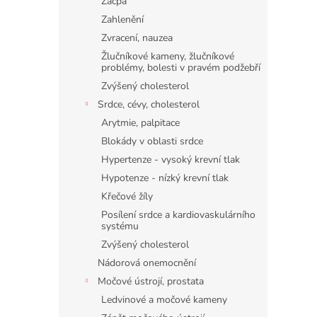
Zácpa
Zahlenění
Zvracení, nauzea
Žlučníkové kameny, žlučníkové
problémy, bolesti v pravém podžebří
Zvýšený cholesterol
Srdce, cévy, cholesterol
Arytmie, palpitace
Blokády v oblasti srdce
Hypertenze - vysoký krevní tlak
Hypotenze - nízký krevní tlak
Křečové žíly
Posílení srdce a kardiovaskulárního
systému
Zvýšený cholesterol
Nádorová onemocnění
Močové ústrojí, prostata
Ledvinové a močové kameny