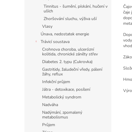
Tinnitus - šumění, pískání, hučení v
Čajo
uších
čaje
dopo
Zhoršování sluchu, výživa uší
meta
Vlasy
Únava, nedostatek energie
Dopo
vody
Trávicí soustava
vhod
Crohnova choroba, ulcerózní
kolitida, chronické záněty střev
Záko
Diabetes 2. typu (Cukrovka)
Slož
Gastritidy, žaludeční vředy, pálení
žáhy, reflux
Hmot
Infekční průjem
Játra - detoxikace, posílení
Výro
Metabolický syndrom
Nadváha
Nadýmání, zpomalený
metabolismus
Průjem