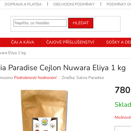
DOPRAVA A PLATBA
OBCHODNÍ PODMÍNKY
PODMÍNKY O
HLEDAT
ČAJ A KÁVA
ČAJOVÉ PŘÍSLUŠENSTVÍ
SOŠKY A D
ara Eliya 1 kg
ia Paradise Cejlon Nuwara Eliya 1 kg
né
noceno
Podrobnosti hodnocení
Značka:
Salvia Paradise
ní
780
u
Měrná
Skla
cena:
k.
Možnosti