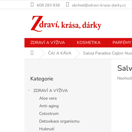
Přejít
608 283 938
obchod@zdravi-krasa-darky.cz
na
obsah
ZDRAVÍ A VÝŽIVA
KOSMETIKA
PARFÉMY
Domů
ČAJ A KÁVA
Salvia Paradise Cejlon Nuw
P
Salv
o
Přeskočit
s
Kategorie
Průměr
Neohod
kategorie
t
hodnoce
r
produkt
ZDRAVÍ A VÝŽIVA
a
je
Aloe vera
n
0,0
Anti-aging
z
n
5
í
Colostrum
hvězdiče
p
Detoxikace organismu
a
Hubnutí