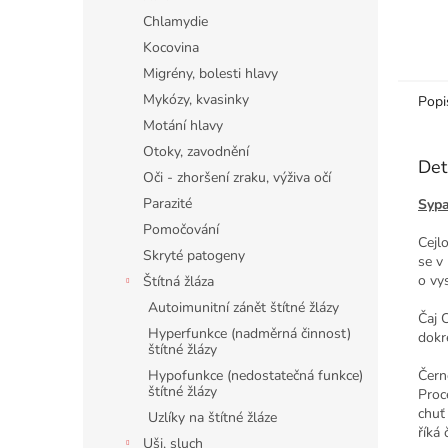
Chlamydie
Kocovina
Migrény, bolesti hlavy
Mykózy, kvasinky
Popi
Motání hlavy
Otoky, zavodnění
Det
Oči - zhoršení zraku, výživa očí
Parazité
Sypa
Pomočování
Cejl
Skryté patogeny
se v
o vys
Štítná žláza
Autoimunitní zánět štítné žlázy
Čaj 
Hyperfunkce (nadměrná činnost)
dokr
štítné žlázy
Hypofunkce (nedostatečná funkce)
Čern
štítné žlázy
Proc
chuť 
Uzlíky na štítné žláze
říká 
Uši, sluch