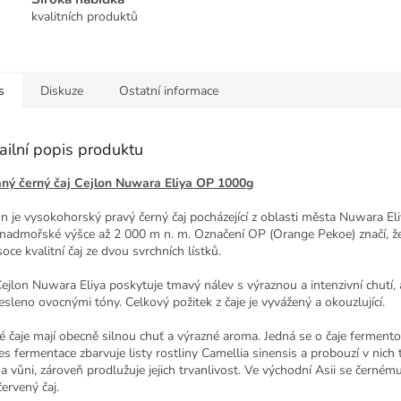
kvalitních produktů
s
Diskuze
Ostatní informace
ailní popis produktu
ný černý čaj Cejlon Nuwara Eliya OP 1000g
on je vysokohorský pravý černý čaj pocházející z oblasti města Nuwara Eli
 nadmořské výšce až 2 000 m n. m. Označení OP (Orange Pekoe) značí, že
oce kvalitní čaj ze dvou svrchních lístků.
Cejlon Nuwara Eliya poskytuje tmavý nálev s výraznou a intenzivní chutí,
esleno ovocnými tóny. Celkový požitek z čaje je vyvážený a okouzlující.
é čaje mají obecně silnou chuť a výrazné aroma. Jedná se o čaje ferment
es fermentace zbarvuje listy rostliny Camellia sinensis a probouzí v nich 
a vůni, zároveň prodlužuje jejich trvanlivost. Ve východní Asii se černému
červený čaj.