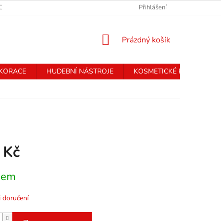
CHRANY OSOBNÍCH ÚDAJŮ
Přihlášení
NÁKUPNÍ
Prázdný košík
KOŠÍK
EKORACE
HUDEBNÍ NÁSTROJE
KOSMETICKÉ PŘÍSTROJE
 Kč
dem
 doručení