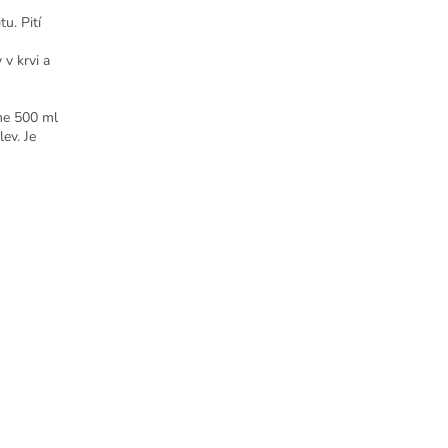
u. Pití
v krvi a
eme 500 ml
ev. Je