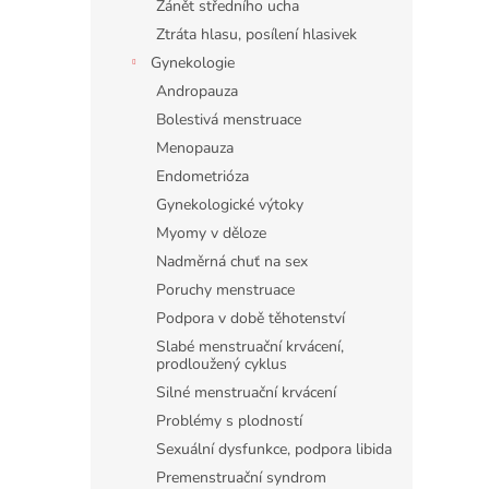
Zánět středního ucha
Ztráta hlasu, posílení hlasivek
Gynekologie
Andropauza
Bolestivá menstruace
Menopauza
Endometrióza
Gynekologické výtoky
Myomy v děloze
Nadměrná chuť na sex
Poruchy menstruace
Podpora v době těhotenství
Slabé menstruační krvácení,
prodloužený cyklus
Silné menstruační krvácení
Problémy s plodností
Sexuální dysfunkce, podpora libida
Premenstruační syndrom