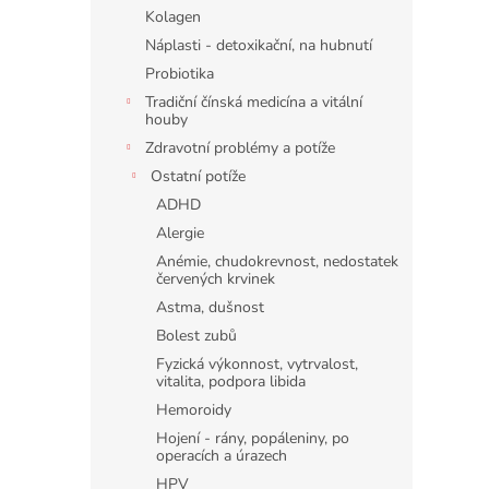
n
Kolagen
e
Náplasti - detoxikační, na hubnutí
l
Probiotika
Tradiční čínská medicína a vitální
houby
Zdravotní problémy a potíže
Ostatní potíže
ADHD
Alergie
Anémie, chudokrevnost, nedostatek
červených krvinek
Astma, dušnost
Bolest zubů
Fyzická výkonnost, vytrvalost,
vitalita, podpora libida
Hemoroidy
Hojení - rány, popáleniny, po
operacích a úrazech
HPV