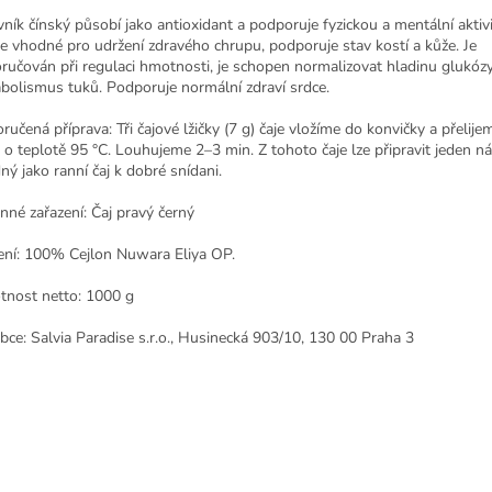
vník čínský působí jako antioxidant a podporuje fyzickou a mentální aktivit
 je vhodné pro udržení zdravého chrupu, podporuje stav kostí a kůže. Je
ručován při regulaci hmotnosti, je schopen normalizovat hladinu glukózy 
bolismus tuků. Podporuje normální zdraví srdce.
ručená příprava: Tři čajové lžičky (7 g) čaje vložíme do konvičky a přelij
 o teplotě 95 °C. Louhujeme 2–3 min. Z tohoto čaje lze připravit jeden nál
ný jako ranní čaj k dobré snídani.
nné zařazení: Čaj pravý černý
ení: 100% Cejlon Nuwara Eliya OP.
nost netto: 1000 g
bce: Salvia Paradise s.r.o., Husinecká 903/10, 130 00 Praha 3