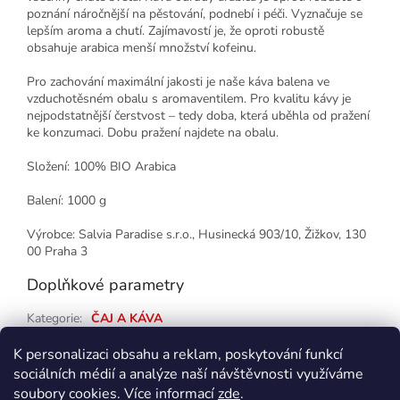
poznání náročnější na pěstování, podnebí i péči. Vyznačuje se
lepším aroma a chutí. Zajímavostí je, že oproti robustě
obsahuje arabica menší množství kofeinu.
Pro zachování maximální jakosti je naše káva balena ve
vzduchotěsném obalu s aromaventilem. Pro kvalitu kávy je
nejpodstatnější čerstvost – tedy doba, která uběhla od pražení
ke konzumaci. Dobu pražení najdete na obalu.
Složení: 100% BIO Arabica
Balení: 1000 g
Výrobce: Salvia Paradise s.r.o., Husinecká 903/10, Žižkov, 130
00 Praha 3
Doplňkové parametry
Kategorie
:
ČAJ A KÁVA
EAN
:
8595595911944
K personalizaci obsahu a reklam, poskytování funkcí
sociálních médií a analýze naší návštěvnosti využíváme
Z
soubory cookies. Více informací
zde
.