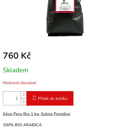
760 Kč
Měrná
Skladem
cena:
Možnosti doručení
Přidat do košíku
Káva Peru Bio 1 kg, Salvia Paradise
100% BIO ARABICA