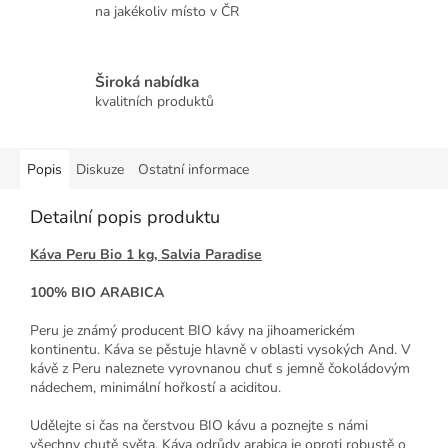
na jakékoliv místo v ČR
Široká nabídka
kvalitních produktů
Popis
Diskuze
Ostatní informace
Detailní popis produktu
Káva Peru Bio 1 kg, Salvia Paradise
100% BIO ARABICA
Peru je známý producent BIO kávy na jihoamerickém
kontinentu. Káva se pěstuje hlavně v oblasti vysokých And. V
kávě z Peru naleznete vyrovnanou chuť s jemně čokoládovým
nádechem, minimální hořkostí a aciditou.
Udělejte si čas na čerstvou BIO kávu a poznejte s námi
všechny chutě světa. Káva odrůdy arabica je oproti robustě o