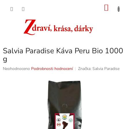
Přejít
NÁKU
na
obsah
KOŠÍK
Salvia Paradise Káva Peru Bio 1000
g
Průměrné
Neohodnoceno
Podrobnosti hodnocení
Značka:
Salvia Paradise
hodnocení
produktu
je
0,0
z
5
hvězdiček.